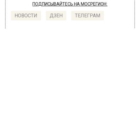
ПОДПИСЫВАЙТЕСЬ НА МОСРЕГИОН:
НОВОСТИ
ДЗЕН
ТЕЛЕГРАМ
Новости СМИ2
ТРАНСПОРТ
Автор:
Владислав Петров
На новом поезде РЖД можно будет
попасть из Москвы в горы
28 октября 2022, 18:29
Между Москвой и Апатитами в Мурманская
области будет ходить поезд, 28 октября
сообщает РЖД.
Сообщается, что поезд «Лыжная стрела»