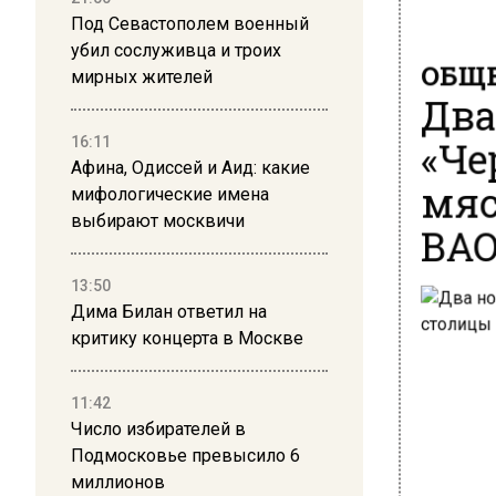
Под Севастополем военный
убил сослуживца и троих
ОБЩЕ
мирных жителей
Два
«Че
16:11
Афина, Одиссей и Аид: какие
мяс
мифологические имена
ВАО
выбирают москвичи
13:50
Дима Билан ответил на
критику концерта в Москве
11:42
Число избирателей в
Подмосковье превысило 6
миллионов