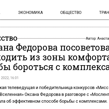
А
ЭКОНОМИКА
ОБЩЕСТВО
ТРА
СТВО
Автор:
Анаста
ана Федорова посоветов
одить из зоны комфорта
бы бороться с комплекс
 2022, 16:01
кая телеведущая и победительница конкурсов «Мисс
 Вселенная» Оксана Федорова в разговоре с «Мослен
ала об эффективном способе борьбы с комплексами.