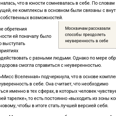
налась, что в юности сомневалась в себе. По словам
ущей, ее комплексы в основном были связаны с вну
 собственных возможностей.
Москвичам рассказали
ле обретения
способы преодолеть
ности ей поначалу было
неуверенность в себе
о выступать
приятиях
одействовать с разными людьми. Однако по мере об
едорова смогла справиться с неуверенностью.
«Мисс Вселенная» подчеркнула, что в основе компле
уверенность в себе. Она считает, что необходимо
ься именно в тех сферах, в которых человек чувству
оей тарелке», то есть постоянно «выходить из зоны к
новому, чтобы в итоге стать лучшей версией себя.