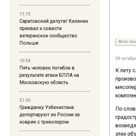
11:15
Саратовский депутат Калинин
призвал к совести
ветеранское сообщество
Фото: mos
Польши
29 октября
10:34
Пять человек погибли в
К лету 
результате атаки БПЛА на
произво
Московскую область
мясопер
комплек
21:36
Гражданку Узбекистана
По слов
депортируют из России за
градост
коврик с триколором
возведе
этих объ