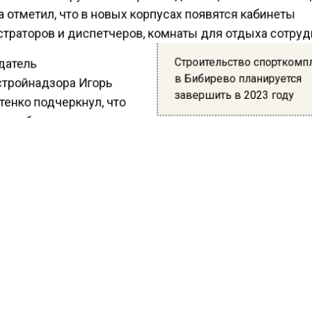
 отметил, что в новых корпусах появятся кабинеты
траторов и диспетчеров, комнаты для отдыха сотруд
Строительство спорткомп
атель
в Бибирево планируется
тройнадзора Игорь
завершить в 2023 году
енко подчеркнул, что
це наблюдается рост
льства промышленно-производственных объектов. Та
 текущего года в Москве введено в эксплуатацию поч
вадратных метров производственных площадей.
тенко добавил, что объемы строительства при этом н
ся. На сегодняшний день в городе выдано 17 разреш
ние или расширение предприятий.
ести Московского региона сообщили, что количество
ленных
предприятий
в столице выросло до 3,5 тысяч