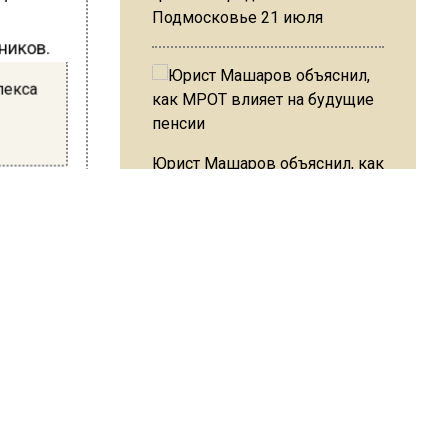
Подмосковье 21 июля
ников.
лекса
Юрист Машаров объяснил, как
МРОТ влияет на будущие
к,
пенсии
ти 55
е
ений на
МЧС предупредило об
опасности купания при
перепаде температуры в 10
и.