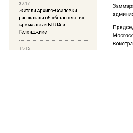
20:17
Заммэра
Жители Архипо-Осиповки
админис
рассказали об обстановке во
время атаки БПЛА в
Председ
Геленджике
Мосгосс
Войстрат
16:19
в столи
Москву и область накрыла
строите
гроза с ливнем и ветром
с начала
тысяч к
12:24
Глава клиники, где детей с
Войстра
аутизмом лечили клизмой,
снижают
исчез после возбуждения
возведе
дела
Ранее В
12:15
промыш