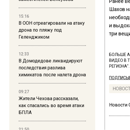
Ранее В
Шахов н
15:16
необходи
В ООН отреагировали на атаку
и выдоха
дрона по пляжу под
три вещи
Геленджиком
12:33
БОЛЬШЕ А
В Домодедове ликвидируют
ВИДЕО В 
РЕГИОНА".
последствия разлива
химикатов после налета дрона
ПОДПИСЫВ
НОВОС
09:27
Жители Чехова рассказали,
Новости
как спасались во время атаки
БПЛА
21:50