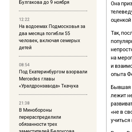
Булгакова до 9 ноября
Она приз
телевед
оценкой
12:22
На водоемах Подмосковья за
Так, пос
два месяца погибли 55
человек, включая семерых
популяр
детей
непрост
на меро
08:54
и взаим
Под Екатеринбургом взорвали
опыта Ф
Mercedes главы
«Уралдронзавода» Ткачука
Бывшая 
лежит не
развиват
21:38
В Минобороны
«не в св
перераспределили
учиться 
обязанности трех
заместителей Белоусова