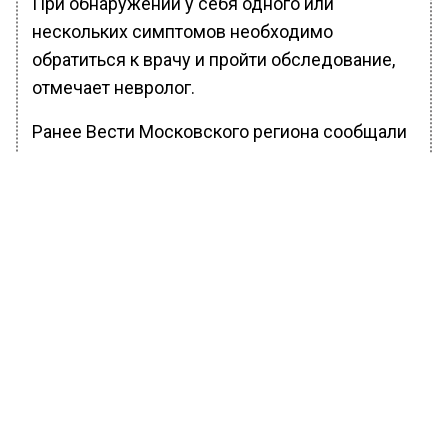
При обнаружении у себя одного или
нескольких симптомов необходимо
обратиться к врачу и пройти обследование,
отмечает невролог.
Ранее Вести Московского региона сообщали
о том, что инсульт все чаще встречается
у людей молодого возраста.
БОЛЬШЕ АКТУАЛЬНЫХ НОВОСТЕЙ И ЭКСКЛЮЗИВНЫХ
ВИДЕО В ТЕЛЕГРАМ-КАНАЛЕ "ВЕСТИ МОСКОВСКОГО
РЕГИОНА".
ПОДПИШИСЬ!
ПОДПИСЫВАЙТЕСЬ НА МОСРЕГИОН:
НОВОСТИ
ДЗЕН
ТЕЛЕГРАМ