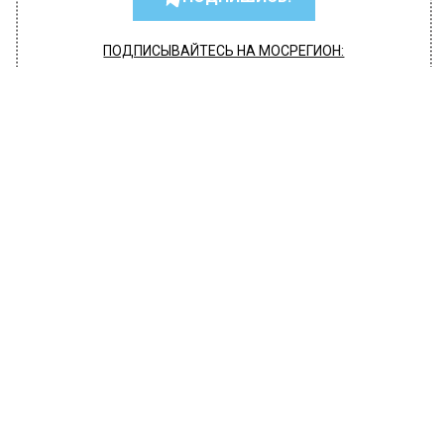
ПОДПИСЫВАЙТЕСЬ НА МОСРЕГИОН:
НОВОСТИ
ДЗЕН
ТЕЛЕГРАМ
Новости СМИ2
ОБЩЕСТВО
Автор:
Ирина Ушакова
В Московской области заменены все
лифты старше 25 лет
31 октября 2022, 18:36
Замена лифтов в многоэтажках входит в
число приоритетов программы капремонта в
Подмосковье, рассказал министр ЖКХ