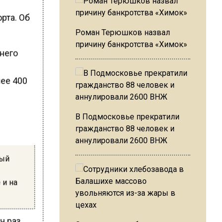
рта. Об
Роман Терюшков назвал
причину банкротства «Химок»
него
ее 400
В Подмосковье прекратили
гражданство 88 человек и
аннулировали 2600 ВНЖ
ный
 и на
ч раз.