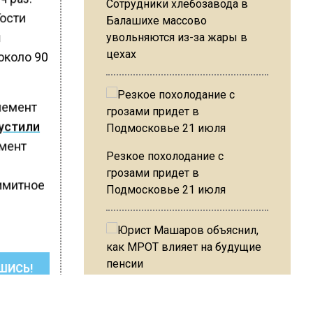
Сотрудники хлебозавода в
Гости
Балашихе массово
и
увольняются из-за жары в
цехах
около 90
немент
устили
емент
Резкое похолодание с
грозами придет в
лимитное
Подмосковье 21 июля
ШИСЬ!
Юрист Машаров объяснил, как
МРОТ влияет на будущие