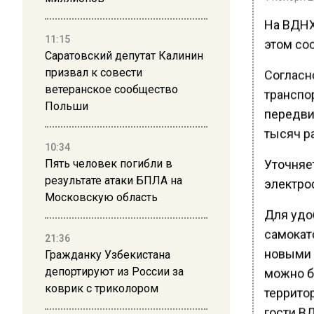
На ВДНХ
11:15
этом со
Саратовский депутат Калинин
призвал к совести
Согласн
ветеранское сообщество
транспо
Польши
передви
тысяч ра
10:34
Уточняе
Пять человек погибли в
результате атаки БПЛА на
электро
Московскую область
Для удо
самокат
21:36
новыми 
Гражданку Узбекистана
депортируют из России за
можно б
коврик с триколором
территор
гости ВД