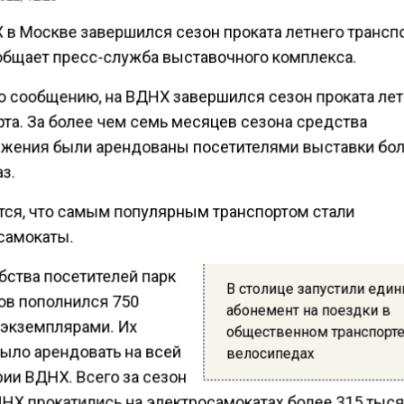
 в Москве завершился сезон проката летнего транспо
общает пресс-служба выставочного комплекса.
о сообщению, на ВДНХ завершился сезон проката лет
рта. За более чем семь месяцев сезона средства
жения были арендованы посетителями выставки бол
з.
тся, что самым популярным транспортом стали
самокаты.
бства посетителей парк
В столице запустили еди
ов пополнился 750
абонемент на поездки в
экземплярами. Их
общественном транспорте
ыло арендовать на всей
велосипедах
ии ВДНХ. Всего за сезон
НХ прокатились на электросамокатах более 315 тыся