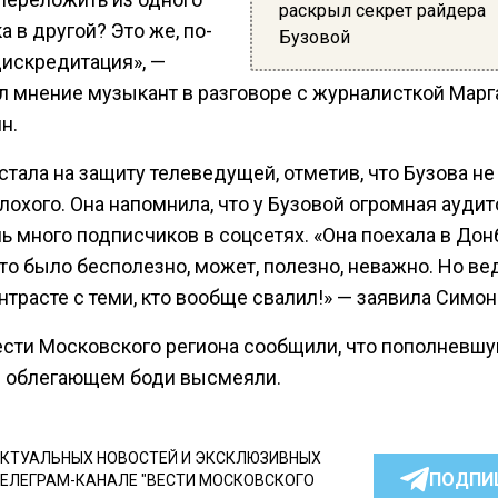
раскрыл секрет райдера
а в другой? Это же, по-
Бузовой
дискредитация», —
л мнение музыкант в разговоре с журналисткой Марг
н.
стала на защиту телеведущей, отметив, что Бузова н
лохого. Она напомнила, что у Бузовой огромная аудит
ь много подписчиков в соцсетях. «Она поехала в Дон
то было бесполезно, может, полезно, неважно. Но ве
нтрасте с теми, кто вообще свалил!» — заявила Симон
ести Московского региона сообщили, что пополневш
 облегающем боди высмеяли.
КТУАЛЬНЫХ НОВОСТЕЙ И ЭКСКЛЮЗИВНЫХ
ПОДПИ
ТЕЛЕГРАМ-КАНАЛЕ "ВЕСТИ МОСКОВСКОГО