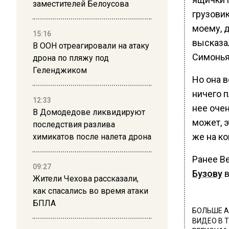
заместителей Белоусова
грузовик
моему, 
15:16
высказа
В ООН отреагировали на атаку
Симонья
дрона по пляжу под
Геленджиком
Но она в
ничего п
12:33
нее очен
В Домодедове ликвидируют
может, э
последствия разлива
же на ко
химикатов после налета дрона
Ранее В
09:27
Бузову
в
Жители Чехова рассказали,
как спасались во время атаки
БПЛА
БОЛЬШЕ А
ВИДЕО В 