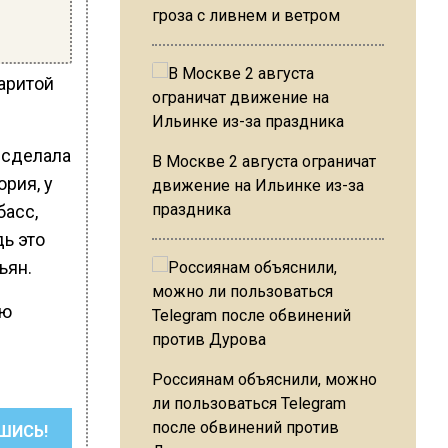
гроза с ливнем и ветром
аритой
е сделала
В Москве 2 августа ограничат
ория, у
движение на Ильинке из-за
праздника
басс,
дь это
ьян.
ую
Россиянам объяснили, можно
ли пользоваться Telegram
после обвинений против
ШИСЬ!