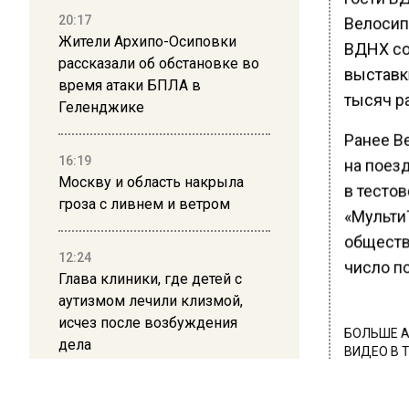
20:17
Велосип
Жители Архипо-Осиповки
ВДНХ со
рассказали об обстановке во
выставк
время атаки БПЛА в
тысяч ра
Геленджике
Ранее В
16:19
на поез
Москву и область накрыла
в тестов
гроза с ливнем и ветром
«Мульти
обществ
12:24
число по
Глава клиники, где детей с
аутизмом лечили клизмой,
исчез после возбуждения
БОЛЬШЕ А
дела
ВИДЕО В 
РЕГИОНА".
12:15
ПОДПИСЫВ