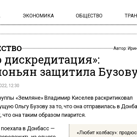
А
ЭКОНОМИКА
ОБЩЕСТВО
ТРА
СТВО
Автор:
Ири
о дискредитация»:
оньян защитила Бузов
022, 12:30
руппы «Земляне» Владимир Киселев раскритиковал
щую Ольгу Бузову за то, что она отправилась в Донба
, что она таким образом пиарится.
 поехала в Донбасс —
«Любит колбасу»: продюс
переложить из одного