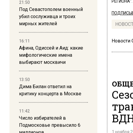
РЕГИОНА".
21:50
Под Севастополем военный
ПОДПИСЫВ
убил сослуживца и троих
мирных жителей
НОВОС
Новости
16:11
Афина, Одиссей и Аид: какие
мифологические имена
выбирают москвичи
13:50
ОБЩЕ
Дима Билан ответил на
Сез
критику концерта в Москве
тра
11:42
ВД
Число избирателей в
Подмосковье превысило 6
1 ноября 2
миллионов