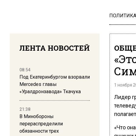
ПОЛИТИК
ЛЕНТА НОВОСТЕЙ
ОБЩЕ
«Эт
Сим
08:54
Под Екатеринбургом взорвали
Mercedes главы
1 ноября 2
«Уралдронзавода» Ткачука
Лидер г
телеведу
21:38
полагает
В Минобороны
перераспределили
«Что она
обязанности трех
ящички 