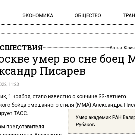
А
ЭКОНОМИКА
ОБЩЕСТВО
ТРА
СШЕСТВИЯ
Автор:
Юлия
оскве умер во сне боец
ксандр Писарев
022, 11:23
ик, 1 ноября, стало известно о кончине 33-летнего
кого бойца смешанного стиля (ММА) Александра Пис
рует ТАСС.
Умер академик РАН Вале
Рубаков
ам представителя
 спортсмена, Александр