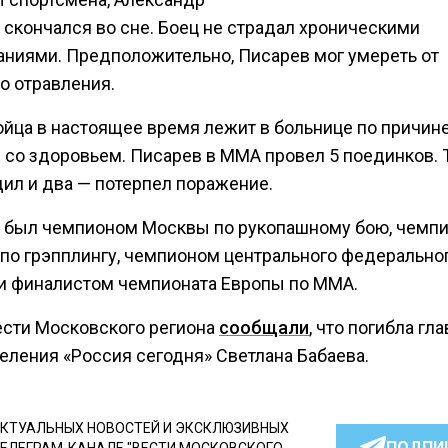
 скончался во сне. Боец не страдал хроническими
аниями. Предположительно, Писарев мог умереть от
о отравления.
ойца в настоящее время лежит в больнице по причин
 со здоровьем. Писарев в ММА провел 5 поединков. 
дил и два — потерпел поражение.
 был чемпионом Москвы по рукопашному бою, чемп
по грэпплингу, чемпионом центрального федеральног
и финалистом чемпионата Европы по ММА.
ести Московского региона
сообщали
, что погибла гла
еления «Россия сегодня» Светлана Бабаева.
КТУАЛЬНЫХ НОВОСТЕЙ И ЭКСКЛЮЗИВНЫХ
ПОДПИ