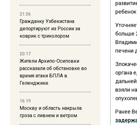
развити
ребенок
21:36
Гражданку Узбекистана
Уточняет
депортируют из России за
больше 2
коврик с триколором
Владими
печени д
20:17
Жители Архипо-Осиповки
Злокаче
рассказали об обстановке во
органа е
время атаки БПЛА в
дальней
Геленджике
взяли н
опухоле
16:19
Москву и область накрыла
Ранее В
гроза с ливнем и ветром
задерж
Врачи п
12:24