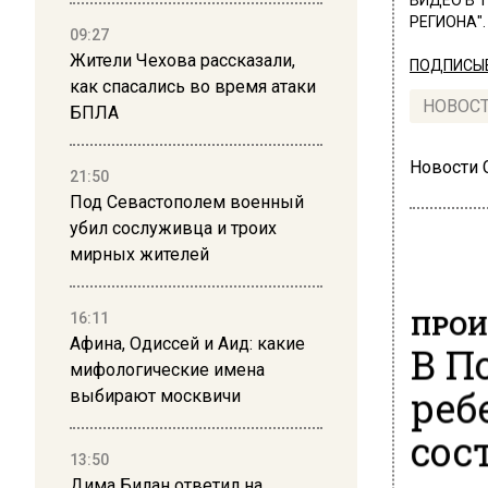
ВИДЕО В 
РЕГИОНА".
09:27
Жители Чехова рассказали,
ПОДПИСЫВ
как спасались во время атаки
НОВОС
БПЛА
Новости
21:50
Под Севастополем военный
убил сослуживца и троих
мирных жителей
ПРОИ
16:11
Афина, Одиссей и Аид: какие
В П
мифологические имена
реб
выбирают москвичи
сос
13:50
Дима Билан ответил на