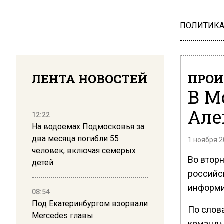
ПОЛИТИК
ЛЕНТА НОВОСТЕЙ
ПРОИ
В М
Але
12:22
На водоемах Подмосковья за
два месяца погибли 55
1 ноября 2
человек, включая семерых
Во вторн
детей
российс
информи
08:54
Под Екатеринбургом взорвали
По слов
Mercedes главы
команды