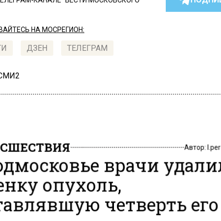
ТЕЛЕГРАМ-КАНАЛЕ "ВЕСТИ МОСКОВСКОГО
АЙТЕСЬ НА МОСРЕГИОН:
ТИ
ДЗЕН
ТЕЛЕГРАМ
 СМИ2
СШЕСТВИЯ
Автор:
l.pe
одмосковье врачи удал
енку опухоль,
тавлявшую четверть его