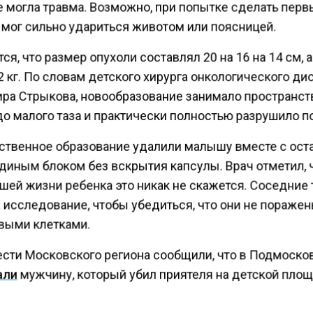
е могла травма. Возможно, при попытке сделать перв
 мог сильно удариться животом или поясницей.
ся, что размер опухоли составлял 20 на 16 на 14 см, а
 кг. По словам детского хирурга онкологического ди
ра Стрыкова, новообразование занимало пространст
о малого таза и практически полностью разрушило п
ственное образование удалили малышу вместе с ост
диным блоком без вскрытия капсулы. Врач отметил, 
шей жизни ребенка это никак не скажется. Соседние 
а исследование, чтобы убедиться, что они не пораже
выми клетками.
ести Московского региона сообщили, что в Подмоско
али
мужчину, который убил приятеля на детской площ
ытались спасти мужчину несколько дней, но тщетно. 