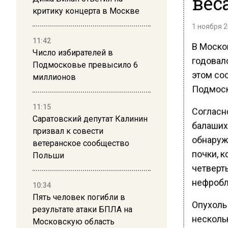
вес
критику концерта в Москве
1 ноября 2
11:42
В Моско
Число избирателей в
годовало
Подмосковье превысило 6
этом со
миллионов
Подмоск
11:15
Согласн
Саратовский депутат Калинин
балаших
призвал к совести
обнаруж
ветеранское сообщество
почки, к
Польши
четверт
нефробл
10:34
Пять человек погибли в
Опухоль 
результате атаки БПЛА на
нескольк
Московскую область