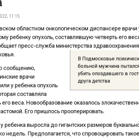
а
022, 11:15
вском областном онкологическом диспансере врачи
му ребенку опухоль, составлявшую четверть его веса
общает пресс-служба министерства здравоохранени
овья.
В Подмосковье психичес
больной мужчина пыталс
о сообщению,
убить опоздавшего в гос
инские врачи
друга детства
или у ребенка опухоль
оторая составляла
ь его веса. Новообразование оказалось злокачестве
астомой. Его пришлось прооперировать.
у ребенка выросла до гигантских размеров буквально
о недель. Предполагается, что спровоцировать тако