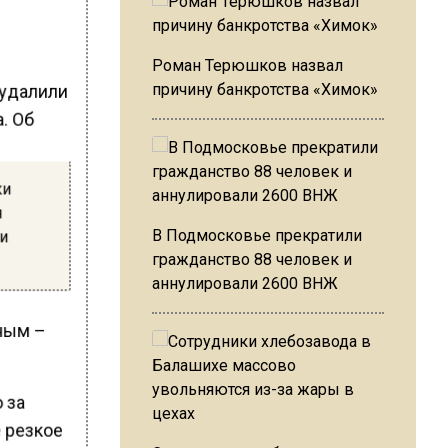
Роман Терюшков назвал
 удалили
причину банкротства «Химок»
. Об
я
ки
я
ти
В Подмосковье прекратили
гражданство 88 человек и
аннулировали 2600 ВНЖ
нным –
 за
е резкое