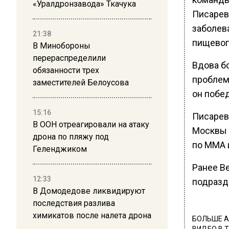
«Уралдронзавода» Ткачука
Писарев
заболев
21:38
пищевог
В Минобороны
перераспределили
Вдова б
обязанности трех
проблем
заместителей Белоусова
он побе
15:16
Писарев
В ООН отреагировали на атаку
Москвы 
дрона по пляжу под
по ММА 
Геленджиком
Ранее В
12:33
подразд
В Домодедове ликвидируют
последствия разлива
химикатов после налета дрона
БОЛЬШЕ А