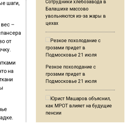
Сотрудники хлебозавода в
ые шаги,
Балашихе массово
увольняются из-за жары в
цехах
 вес –
спансера
во от
очку.
атками
Резкое похолодание с
что на
грозами придет в
ткани
Подмосковье 21 июля
ны
вье
адке.
Юрист Машаров объяснил, как
Пациент
МРОТ влияет на будущие