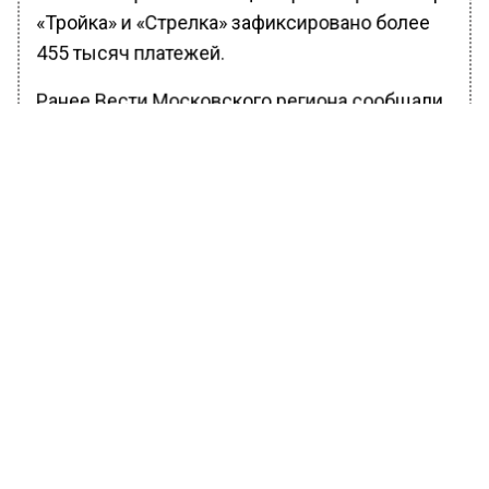
«Тройка» и «Стрелка» зафиксировано более
455 тысяч платежей.
Ранее Вести Московского региона сообщали,
что столичный градоначальник Сергей
Собянин в воскресенье, 30 октября,
поздравил работников автомобильного и
городского пассажирского транспорта
Москвы
с профессиональным праздником.
БОЛЬШЕ АКТУАЛЬНЫХ НОВОСТЕЙ И ЭКСКЛЮЗИВНЫХ
ВИДЕО В ТЕЛЕГРАМ-КАНАЛЕ "ВЕСТИ МОСКОВСКОГО
РЕГИОНА".
ПОДПИШИСЬ!
ПОДПИСЫВАЙТЕСЬ НА МОСРЕГИОН: