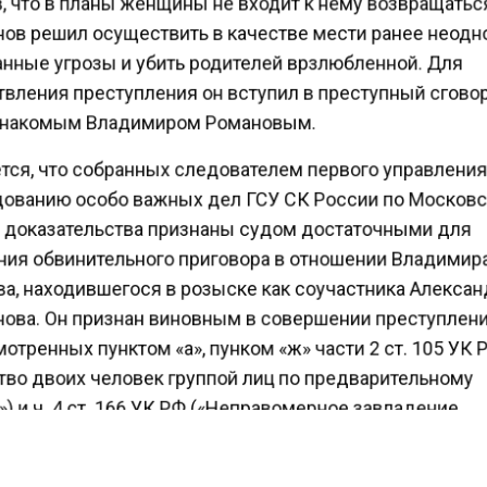
ов решил осуществить в качестве мести ранее неод
нные угрозы и убить родителей врзлюбленной. Для
вления преступления он вступил в преступный сгово
накомым Владимиром Романовым.
тся, что собранных следователем первого управлени
ованию особо важных дел ГСУ СК России по Москов
 доказательства признаны судом достаточными для
ия обвинительного приговора в отношении Владимир
а, находившегося в розыске как соучастника Алекса
ова. Он признан виновным в совершении преступлен
тренных пунктом «а», пунком «ж» части 2 ст. 105 УК
тво двоих человек группой лиц по предварительному
) и ч. 4 ст. 166 УК РФ («Неправомерное завладение
илем, совершенные с применением насилия»).
тановлено, что мужчины выслеживали своих жертв и