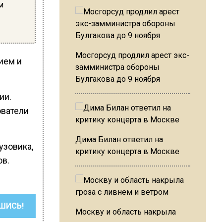
м
Мосгорсуд продлил арест экс-
ием и
замминистра обороны
Булгакова до 9 ноября
ии.
ователи
Дима Билан ответил на
рузовика,
критику концерта в Москве
ов.
ШИСЬ!
Москву и область накрыла