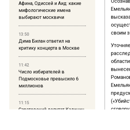
Афина, Одиссей и Аид: какие
Емельян
мифологические имена
высказа
выбирают москвичи
осущест
своим з
13:50
Дима Билан ответил на
Уточняе
критику концерта в Москве
расслед
области
11:42
вынесен
Число избирателей в
Романов
Подмосковье превысило 6
Емельян
миллионов
предусмо
(«Убийс
11:15
сговору»
Саратовский депутат Калинин
автомоб
призвал к совести
ветеранское сообщество
Было ус