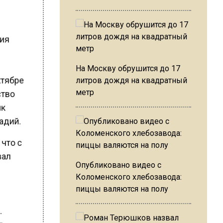
ния
На Москву обрушится до 17
ктябре
литров дождя на квадратный
ство
метр
ик
радий.
 что с
вал
Опубликовано видео с
Коломенского хлебозавода:
пиццы валяются на полу
ы.
я,