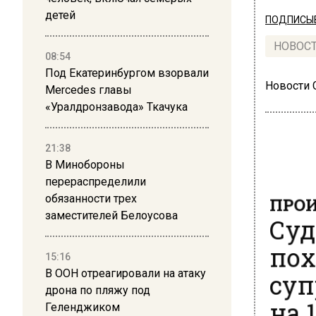
детей
ПОДПИСЫВ
НОВОС
08:54
Под Екатеринбургом взорвали
Новости
Mercedes главы
«Уралдронзавода» Ткачука
21:38
В Минобороны
перераспределили
ПРОИ
обязанности трех
Суд
заместителей Белоусова
пох
15:16
суп
В ООН отреагировали на атаку
на 1
дрона по пляжу под
Геленджиком