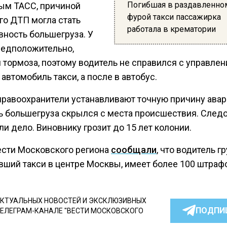
Погибшая в раздавленно
ым ТАСС, причиной
фурой такси пассажирка
го ДТП могла стать
работала в крематории
вность большегруза. У
редположительно,
 тормоза, поэтому водитель не справился с управлен
 автомобиль такси, а после в автобус.
правоохранители устанавливают точную причину авар
ь большегруза скрылся с места происшествия. След
и дело. Виновнику грозит до 15 лет колонии.
ести Московского региона
сообщали
, что водитель г
вший такси в центре Москвы, имеет более 100 штраф
КТУАЛЬНЫХ НОВОСТЕЙ И ЭКСКЛЮЗИВНЫХ
ПОДПИ
ТЕЛЕГРАМ-КАНАЛЕ "ВЕСТИ МОСКОВСКОГО