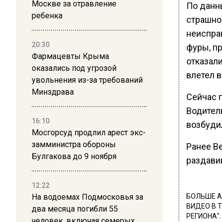
Москве за отравление
По данн
ребенка
страшно
неиспра
20:30
фуры, п
Фармацевты Крыма
отказали
оказались под угрозой
влетел в
увольнения из-за требований
Минздрава
Сейчас 
Водител
16:10
возбудил
Мосгорсуд продлил арест экс-
замминистра обороны
Ранее В
Булгакова до 9 ноября
раздави
12:22
На водоемах Подмосковья за
БОЛЬШЕ А
ВИДЕО В 
два месяца погибли 55
РЕГИОНА".
человек, включая семерых