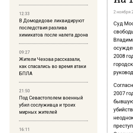
2 ноября 2
12:33
Суд Мос
В Домодедове ликвидируют
свободы
последствия разлива
Владими
химикатов после налета дрона
осужден
2008 го
09:27
городск
Жители Чехова рассказали,
как спасались во время атаки
руковод
БПЛА
Согласн
2007 го
21:50
бывшую 
Под Севастополем военный
убийств
убил сослуживца и троих
мирных жителей
неоднок
преступл
Осознав
16:11