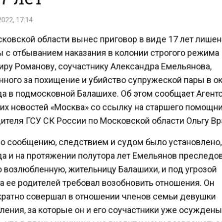
022, 17:14
ковской области вынес приговор в виде 17 лет лише
 с отбыванием наказания в колонии строгого режима
ру Романову, соучастнику Александра Емельянова,
ного за похищение и убийство супружеской пары в о
да в подмосковной Балашихе. Об этом сообщает Агент
их новостей «Москва» со ссылку на старшего помощн
ителя ГСУ СК России по Московской области Ольгу В
о сообщению, следствием и судом было установлено,
да и на протяжении полутора лет Емельянов преследо
возлюбленную, жительницу Балашихи, и под угрозой
а ее родителей требовал возобновить отношения. Он
ратно совершал в отношении членов семьи девушки
ения, за которые он и его соучастники уже осужден
, что в планы женщины не входит к нему возвращатьс