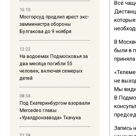
Всё чащ
16:10
Дистанц
Мосгорсуд продлил арест экс-
которые
замминистра обороны
необход
Булгакова до 9 ноября
В Москв
12:22
были в 
На водоемах Подмосковья за
приняла
два месяца погибли 55
человек, включая семерых
«Телеме
детей
не выхо
Мы видим
08:54
В Подмо
Под Екатеринбургом взорвали
консульт
Mercedes главы
председ
«Уралдронзавода» Ткачука
Запись 
21:38