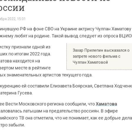
ОБЩЕСТВО
Автор:
Ирина Ушакова
Покинувшую РФ на фоне СВО на Украине актрису Чулпан Хаматову по-
прежнему любят на родине. Такой вывод следует из опроса ВЦИОМ.
Артистку признали одной из
Захар Прилепин высказался о
лучших по итогам 2022 года.
запрете нового фильма с
Хаматова находится на
Чулпан Хаматовой
четвертом месте в рейтинге
самых знаменательных артистов текущего года.
Конкуренцию ей составили Елизавета Боярская, Светлана Ходченкова
и Екатерина Гусева.
Ранее Вести Московского региона сообщили, что
Хаматова
пожаловалась латышам на предательство россиян. В эфире
латвийского ТВ она отметила, что не понимает, как ее добрые дела так
быстро забыли.