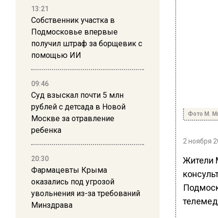
13:21
Собственник участка в
Подмосковье впервые
получил штраф за борщевик с
помощью ИИ
09:46
Суд взыскал почти 5 млн
рублей с детсада в Новой
Фото М. М
Москве за отравление
ребенка
2 ноября 2
20:30
Жители 
Фармацевты Крыма
консуль
оказались под угрозой
Подмоск
увольнения из-за требований
телемед
Минздрава