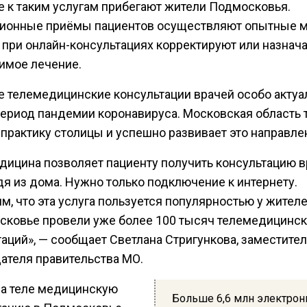
е к таким услугам прибегают жители Подмосковья.
ионные приёмы пациентов осуществляют опытные м
 при онлайн-консультациях корректируют или назнач
имое лечение.
е телемедицинские консультации врачей особо акту
период пандемии коронавируса. Московская область 
 практику столицы и успешно развивает это направле
дицина позволяет пациенту получить консультацию в
дя из дома. Нужно только подключение к интернету.
, что эта услуга пользуется популярностью у жителе
сковье провели уже более 100 тысяч телемедицинс
аций», — сообщает Светлана Стригункова, заместите
ателя правительства МО.
на теле медицинскую
Больше 6,6 млн электро