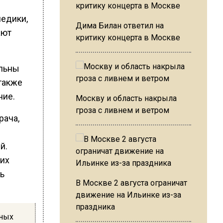
едики,
Дима Билан ответил на
ают
критику концерта в Москве
альны
также
ние.
Москву и область накрыла
гроза с ливнем и ветром
рача,
й.
ких
ль
В Москве 2 августа ограничат
движение на Ильинке из-за
праздника
нных