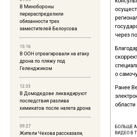
консуль
В Минобороны
осущест
перераспределили
региона
обязанности трех
государ
заместителей Белоусова
через по
15:16
Благода
В ООН отреагировали на атаку
скоррек
дрона по пляжу под
специал
Геленджиком
о самоч
12:33
Ранее В
В Домодедове ликвидируют
электро
последствия разлива
области 
химикатов после налета дрона
09:27
БОЛЬШЕ А
Жители Чехова рассказали,
ВИДЕО В 