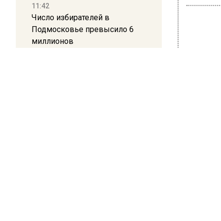
11:42
Число избирателей в
Подмосковье превысило 6
миллионов
ОБЩЕ
Ида
11:15
Саратовский депутат Калинин
пос
призвал к совести
ветеранское сообщество
сла
Польши
2 ноября 2
10:34
Фигуру 
Пять человек погибли в
результате атаки БПЛА на
блогерш
Московскую область
соцсети.
сладкого
21:36
употребл