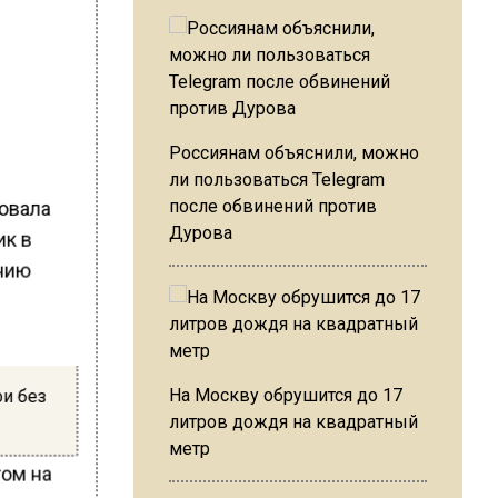
Россиянам объяснили, можно
ли пользоваться Telegram
ровала
после обвинений против
Дурова
ик в
ению
фи без
На Москву обрушится до 17
литров дождя на квадратный
метр
том на