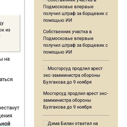
ду
ок из
Собственник участка в
т
Подмосковье впервые
получил штраф за борщевик с
помощью ИИ
ы на
ваться
Мосгорсуд продлил арест экс-
замминистра обороны
Булгакова до 9 ноября
рестанут
дения
ьной