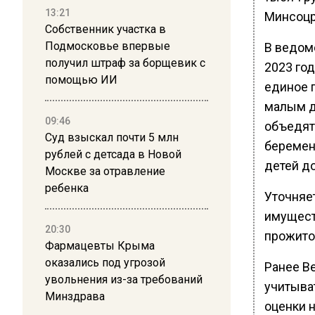
13:21
Минсоцр
Собственник участка в
Подмосковье впервые
В ведом
получил штраф за борщевик с
2023 год
помощью ИИ
единое 
малым д
09:46
объедят
Суд взыскал почти 5 млн
беременн
рублей с детсада в Новой
детей до 
Москве за отравление
ребенка
Уточняет
имуществ
20:30
прожито
Фармацевты Крыма
оказались под угрозой
Ранее В
увольнения из-за требований
учитыва
Минздрава
оценки 