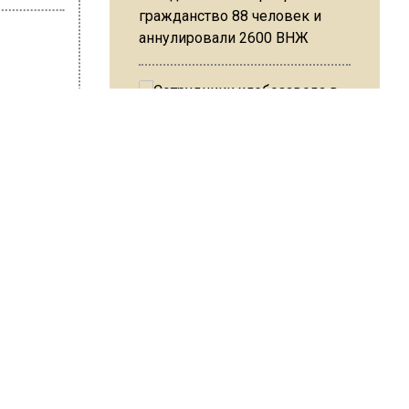
гражданство 88 человек и
аннулировали 2600 ВНЖ
на Ушакова
Сотрудники хлебозавода в
Балашихе массово
увольняются из-за жары в
цехах
ровала
ик в
ению
Резкое похолодание с