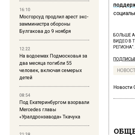
поддер
16:10
социаль
Мосгорсуд продлил арест экс-
замминистра обороны
Булгакова до 9 ноября
БОЛЬШЕ А
ВИДЕО В 
РЕГИОНА".
12:22
На водоемах Подмосковья за
ПОДПИСЫВ
два месяца погибли 55
человек, включая семерых
НОВОС
детей
Новости
08:54
Под Екатеринбургом взорвали
Mercedes главы
«Уралдронзавода» Ткачука
ОБЩЕ
21:38