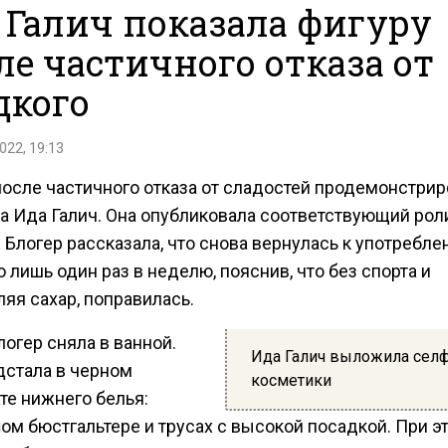
 Галич показала фигуру
ле частичного отказа от
дкого
022, 19:13
после частичного отказа от сладостей продемонстри
а Ида Галич. Она опубликовала соответствующий рол
 Блогер рассказала, что снова вернулась к употребл
 лишь один раз в неделю, пояснив, что без спорта и
яя сахар, поправилась.
огер сняла в ванной.
Ида Галич выложила сел
дстала в черном
косметики
те нижнего белья:
ом бюстгальтере и трусах с высокой посадкой. При э