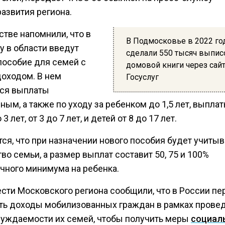
азвития региона.
стве напомнили, что в
В Подмосковье в 2022 го
у в области введут
сделали 550 тысяч выпис
пособие для семей с
домовой книги через сай
оходом. В нем
Госуслуг
ся выплаты
ым, а также по уходу за ребенком до 1,5 лет, выплат
3 лет, от 3 до 7 лет, и детей от 8 до 17 лет.
ся, что при назначении нового пособия будет учиты
о семьи, а размер выплат составит 50, 75 и 100%
чного минимума на ребенка.
ести Московского региона сообщили, что в России пе
ть доходы мобилизованных граждан в рамках прове
нуждаемости их семей, чтобы получить меры
социал