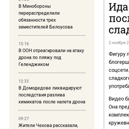
Ида
В Минобороны
перераспределили
пос
обязанности трех
сла
заместителей Белоусова
2 ноября 2
15:16
В ООН отреагировали на атаку
Фигуру 
дрона по пляжу под
блогерш
Геленджиком
соцсети.
сладкого
12:33
употребл
В Домодедове ликвидируют
последствия разлива
Видео бл
химикатов после налета дрона
Она пре
комплек
09:27
кружевн
Жители Чехова рассказали,