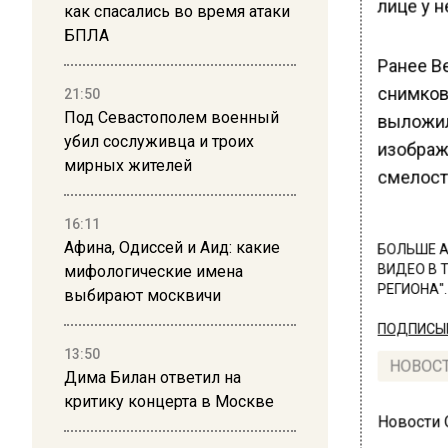
лице у н
как спасались во время атаки
БПЛА
Ранее В
снимков 
21:50
Под Севастополем военный
выложил
убил сослуживца и троих
изображ
мирных жителей
смелость
16:11
Афина, Одиссей и Аид: какие
БОЛЬШЕ А
мифологические имена
ВИДЕО В 
РЕГИОНА".
выбирают москвичи
ПОДПИСЫВ
13:50
НОВОС
Дима Билан ответил на
критику концерта в Москве
Новости