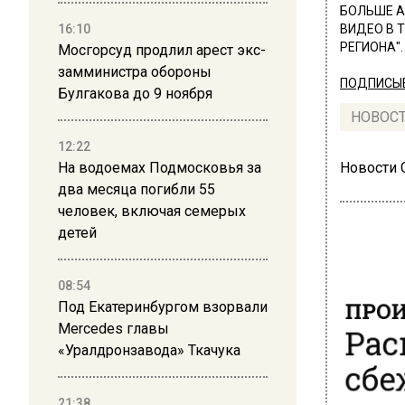
БОЛЬШЕ А
16:10
ВИДЕО В 
РЕГИОНА".
Мосгорсуд продлил арест экс-
замминистра обороны
ПОДПИСЫВ
Булгакова до 9 ноября
НОВОС
12:22
На водоемах Подмосковья за
Новости
два месяца погибли 55
человек, включая семерых
детей
08:54
ПРОИ
Под Екатеринбургом взорвали
Рас
Mercedes главы
«Уралдронзавода» Ткачука
сбе
гру
21:38