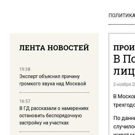
ПОЛИТИК
ЛЕНТА НОВОСТЕЙ
ПРОИ
В П
лиц
19:38
Эксперт объяснил причину
громкого звука над Москвой
2 ноября 2
В Моско
16:57
трехгодо
В ГД рассказали о намерениях
остановить беспорядочную
По данн
застройку на участках
случилос
живет м