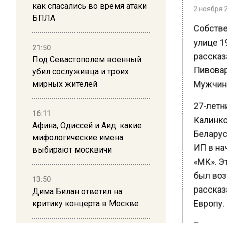
как спасались во время атаки
2 ноября 2
БПЛА
Собстве
улице 19
21:50
рассказ
Под Севастополем военный
Пивоваре
убил сослуживца и троих
Мужчина
мирных жителей
27-летн
16:11
Калинко
Афина, Одиссей и Аид: какие
Беларус
мифологические имена
ИП в нач
выбирают москвичи
«МК». Э
был воз
13:50
рассказа
Дима Билан ответил на
критику концерта в Москве
Европу.
Грузовик