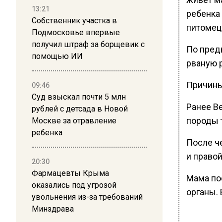
13:21
ребенка
Собственник участка в
питомец
Подмосковье впервые
получил штраф за борщевик с
По пред
помощью ИИ
рваную 
Причины
09:46
Суд взыскал почти 5 млн
Ранее В
рублей с детсада в Новой
породы т
Москве за отравление
ребенка
После ч
и правой
20:30
Фармацевты Крыма
Мама по
оказались под угрозой
органы.
увольнения из-за требований
Минздрава