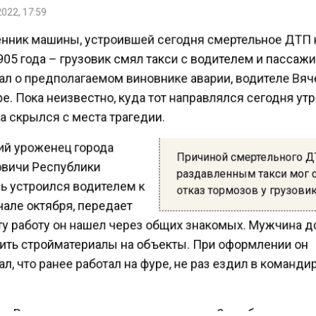
022, 17:59
нник машины, устроившей сегодня смертельное ДТП
05 года – грузовик смял такси с водителем и пассаж
ал о предполагаемом виновнике аварии, водителе Вя
. Пока неизвестно, куда тот направлялся сегодня ут
 скрылся с места трагедии.
ий уроженец города
Причиной смертельного 
вичи Республики
раздавленным такси мог 
ь устроился водителем к
отказ тормозов у грузови
але октября, передает
ту работу он нашел через общих знакомых. Мужчина 
ить стройматериалы на объекты. При оформлении он
л, что ранее работал на фуре, не раз ездил в команди
 «Вольво» перевозил грунт, но утром 2 ноября не до