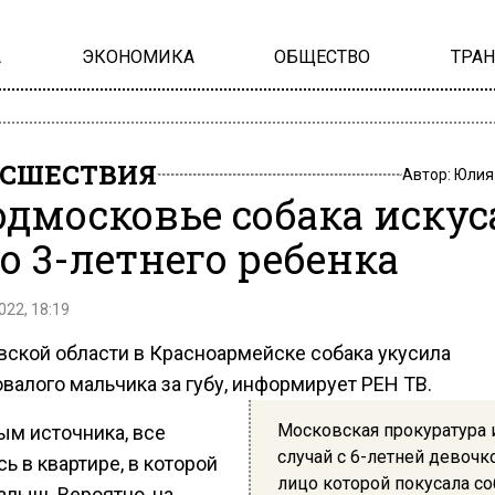
А
ЭКОНОМИКА
ОБЩЕСТВО
ТРА
СШЕСТВИЯ
Автор:
Юлия
одмосковье собака искус
о 3-летнего ребенка
022, 18:19
вской области в Красноармейске собака укусила
валого мальчика за губу, информирует РЕН ТВ.
Московская прокуратура 
ым источника, все
случай с 6-летней девочк
ь в квартире, в которой
лицо которой покусала со
алыш. Вероятно, на