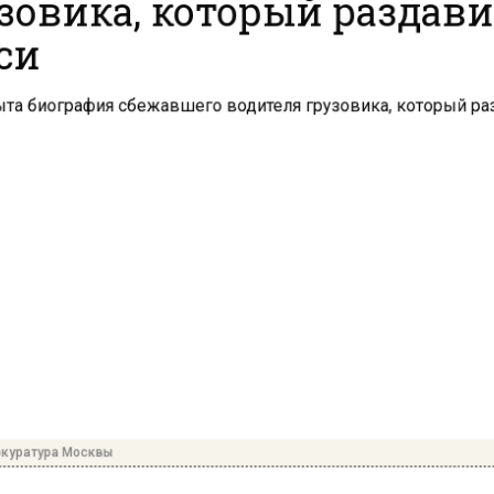
си
куратура Москвы