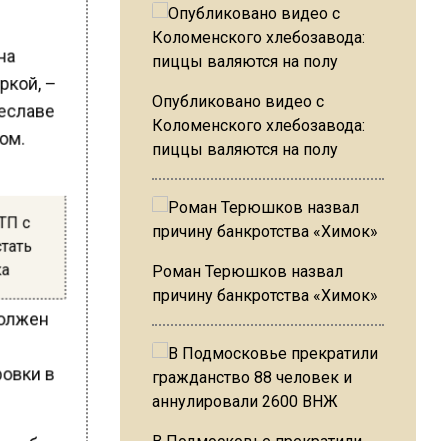
 на
иркой, –
Опубликовано видео с
чеславе
Коломенского хлебозавода:
ром.
пиццы валяются на полу
ДТП с
стать
ка
Роман Терюшков назвал
причину банкротства «Химок»
должен
ровки в
В Подмосковье прекратили
лжен был