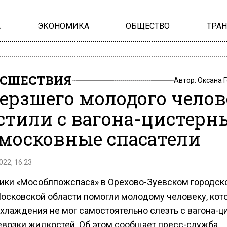
А
ЭКОНОМИКА
ОБЩЕСТВО
ТРА
СШЕСТВИЯ
Автор:
Оксана 
ерзшего молодого челов
стили с вагона-цистерн
московные спасатели
022, 16:23
ики «Мособлпожспаса» в Орехово-Зуевском городск
Московской области помогли молодому человеку, кот
охлаждения не мог самостоятельно слезть с вагона-
евозки жидкостей. Об этом сообщает пресс-служба