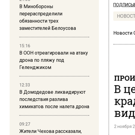
ПОДПИСЫВ
В Минобороны
перераспределили
НОВОС
обязанности трех
заместителей Белоусова
Новости
15:16
В ООН отреагировали на атаку
дрона по пляжу под
Геленджиком
ПРОИ
В ц
12:33
В Домодедове ликвидируют
кра
последствия разлива
химикатов после налета дрона
вид
09:27
2 ноября 2
Жители Чехова рассказали,