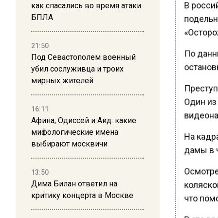
В росси
как спасались во время атаки
подельн
БПЛА
«Осторо
21:50
По данн
Под Севастополем военный
останов
убил сослуживца и троих
мирных жителей
Преступн
Один из
16:11
видеона
Афина, Одиссей и Аид: какие
мифологические имена
На кадра
выбирают москвичи
дамы в 
Осмотре
13:50
коляской
Дима Билан ответил на
критику концерта в Москве
что помо