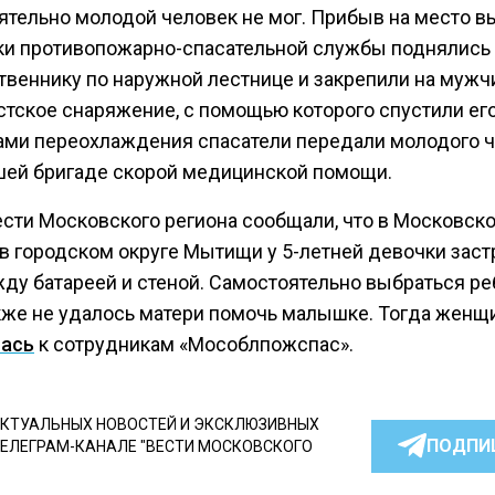
ятельно молодой человек не мог. Прибыв на место в
ки противопожарно-спасательной службы поднялись 
твеннику по наружной лестнице и закрепили на мужч
стское снаряжение, с помощью которого спустили его
ами переохлаждения спасатели передали молодого 
ей бригаде скорой медицинской помощи.
ести Московского региона сообщали, что в Московск
 в городском округе Мытищи у 5-летней девочки заст
жду батареей и стеной. Самостоятельно выбраться ре
акже не удалось матери помочь малышке. Тогда женщ
лась
к сотрудникам «Мособлпожспас».
КТУАЛЬНЫХ НОВОСТЕЙ И ЭКСКЛЮЗИВНЫХ
ПОДПИ
ТЕЛЕГРАМ-КАНАЛЕ "ВЕСТИ МОСКОВСКОГО