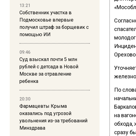
13:21
«Мособл
Собственник участка в
Подмосковье впервые
Согласно
получил штраф за борщевик с
спасате
помощью ИИ
молодог
Инциден
09:46
Орехово-
Суд взыскал почти 5 млн
рублей с детсада в Новой
Уточняе
Москве за отравление
железно
ребенка
По слов
начальн
20:30
Фармацевты Крыма
Баркало
оказались под угрозой
на ваго
увольнения из-за требований
обхода,
Минздрава
сразу бы