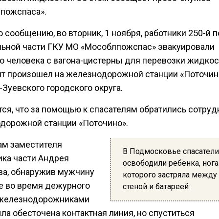
пожспаса».
 сообщению, во вторник, 1 ноября, работники 250-й 
льной части ГКУ МО «Мособлпожспас» эвакуировали
о человека с вагона-цистерны для перевозки жидкос
т произошел на железнодорожной станции «Поточин
Зуевского городского округа.
тся, что за помощью к спасателям обратились сотруд
дорожной станции «Поточино».
ам заместителя
В Подмосковье спасатели
ика части Андрея
освободили ребенка, нога
ва, обнаружив мужчину
которого застряла между
не во время дежурного
стеной и батареей
 железнодорожниками
ла обесточена контактная линия, но спуститься