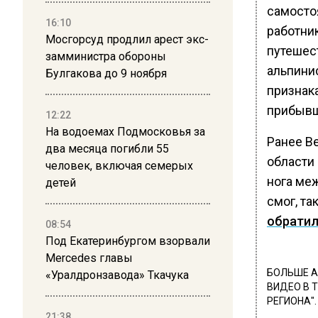
самосто
16:10
работни
Мосгорсуд продлил арест экс-
путешес
замминистра обороны
альпини
Булгакова до 9 ноября
признак
прибывш
12:22
На водоемах Подмосковья за
Ранее В
два месяца погибли 55
области
человек, включая семерых
нога ме
детей
смог, т
обрати
08:54
Под Екатеринбургом взорвали
Mercedes главы
БОЛЬШЕ А
«Уралдронзавода» Ткачука
ВИДЕО В 
РЕГИОНА".
21:38