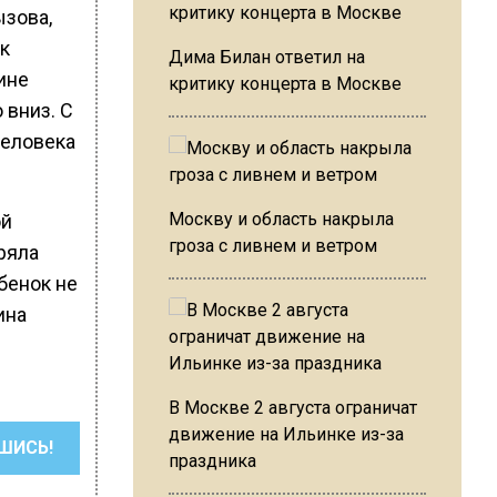
ызова,
к
Дима Билан ответил на
ине
критику концерта в Москве
 вниз. С
человека
Москву и область накрыла
ой
гроза с ливнем и ветром
ряла
бенок не
ина
В Москве 2 августа ограничат
движение на Ильинке из-за
ШИСЬ!
праздника