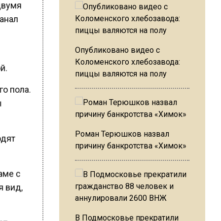
двумя
канал
Опубликовано видео с
Коломенского хлебозавода:
й.
пиццы валяются на полу
го пола.
ы
Роман Терюшков назвал
одят
причину банкротства «Химок»
аме с
я вид,
В Подмосковье прекратили