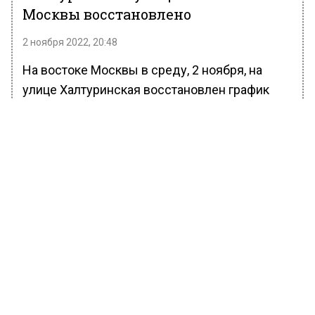
Москвы восстановлено
2 ноября 2022, 20:48
На востоке Москвы в среду, 2 ноября, на
улице Халтуринская восстановлен график
движения трамваев №13 и №36. Об этом
сообщает Telegram-канал «Дептранс.
Оперативно».
Согласно сообщению, восстановлено
движение трамваев на улице Халтуринская в
Восточном административном округе
Москвы.
Ранее Вести Московского региона сообщали,
что трамваи №13 и №36 на улице
Халтуринская (в районе остановки