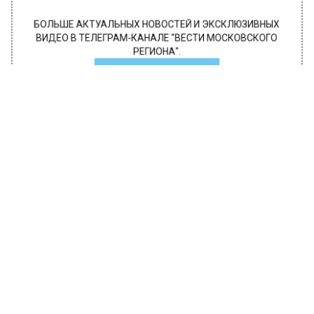
БОЛЬШЕ АКТУАЛЬНЫХ НОВОСТЕЙ И ЭКСКЛЮЗИВНЫХ
ВИДЕО В ТЕЛЕГРАМ-КАНАЛЕ "ВЕСТИ МОСКОВСКОГО
РЕГИОНА".
ПОДПИШИСЬ!
ПОДПИСЫВАЙТЕСЬ НА МОСРЕГИОН:
НОВОСТИ
ДЗЕН
ТЕЛЕГРАМ
Новости СМИ2
ОБЩЕСТВО
Автор:
l.perevoznikova
В Москве 3 ноября ожидается
облачная погода и до 2 градусов