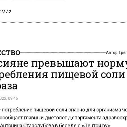
 СМИ2
СТВО
Автор:
l.pe
сияне превышают норм
ребления пищевой соли 
раза
022, 09:46
 потребление пищевой соли опасно для организма че
 сообщает главный диетолог Департамента здравоох
Антонина Стародубова в беседе с «Лентой.ру».