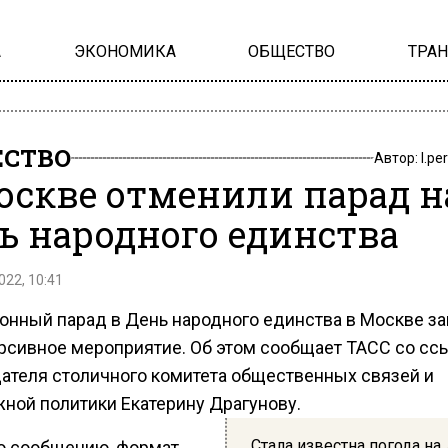
А
ЭКОНОМИКА
ОБЩЕСТВО
ТРА
СТВО
Автор:
l.pe
оскве отменили парад н
ь народного единства
022, 10:41
онный парад в День народного единства в Москве з
рсивное мероприятие. Об этом сообщает ТАСС со сс
ателя столичного комитета общественных связей и
ной политики Екатерину Драгунову.
Стала известна погода на
о сообщению, формат