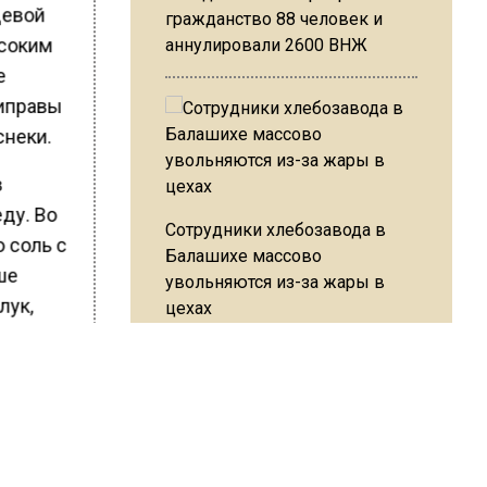
щевой
гражданство 88 человек и
ысоким
аннулировали 2600 ВНЖ
е
риправы
снеки.
в
ду. Во
Сотрудники хлебозавода в
 соль с
Балашихе массово
ше
увольняются из-за жары в
лук,
цехах
вт
. При
е
Резкое похолодание с
аневская