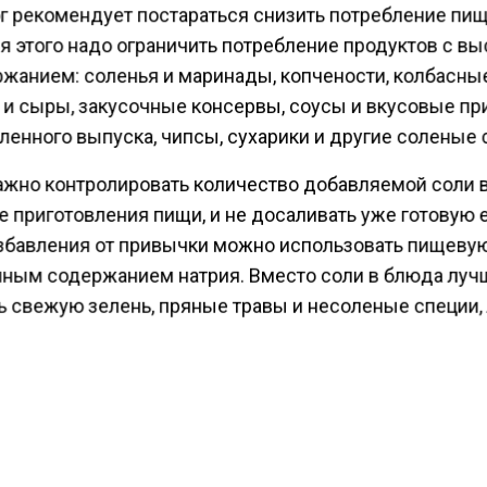
г рекомендует постараться снизить потребление пи
ля этого надо ограничить потребление продуктов с в
ржанием: соленья и маринады, копчености, колбасны
 и сыры, закусочные консервы, соусы и вкусовые п
енного выпуска, чипсы, сухарики и другие соленые 
ажно контролировать количество добавляемой соли 
 приготовления пищи, и не досаливать уже готовую е
збавления от привычки можно использовать пищевую
ным содержанием натрия. Вместо соли в блюда луч
ь свежую зелень, пряные травы и несоленые специи, 
 лимонный или клюквенный сок.
ести Московского региона сообщили, что врач-терапе
Каневская
разрешает
людям с гипертонией пить кофе
ении в адекватном количестве, по мнению врача, коф
есёт никаких проблем со здоровьем. Также Ксения К