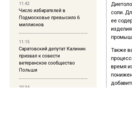
Диетоло
11:42
Число избирателей в
соли. Д
Подмосковье превысило 6
ее соде
миллионов
изделия
промышл
11:15
Саратовский депутат Калинин
Также в
призвал к совести
процессе
ветеранское сообщество
время и
Польши
понижен
добавит
10:34
чеснок,
Пять человек погибли в
результате атаки БПЛА на
Ранее В
Московскую область
Ксения 
потребл
21:36
не прин