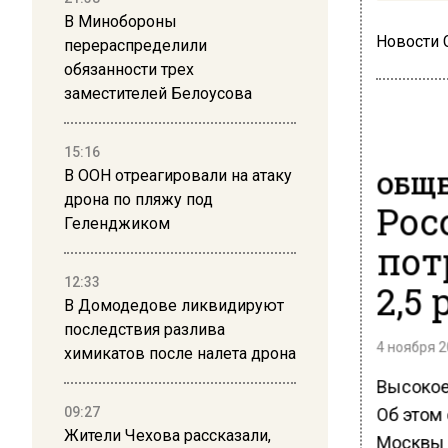
В Минобороны
Новости
перераспределили
обязанности трех
заместителей Белоусова
15:16
В ООН отреагировали на атаку
ОБЩЕ
дрона по пляжу под
Рос
Геленджиком
пот
12:33
2,5 
В Домодедове ликвидируют
последствия разлива
4 ноября 2
химикатов после налета дрона
Высокое
Об этом
09:27
Жители Чехова рассказали,
Москвы 