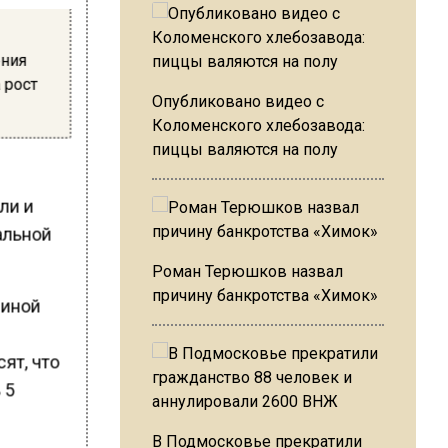
ения
 рост
Опубликовано видео с
Коломенского хлебозавода:
пиццы валяются на полу
ли и
альной
Роман Терюшков назвал
причину банкротства «Химок»
чиной
ят, что
 5
В Подмосковье прекратили