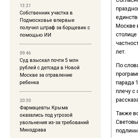
13:21
праздно
Собственник участка в
единств
Подмосковье впервые
Москве 
получил штраф за борщевик с
столице 
помощью ИИ
частнос
лет.
09:46
Суд взыскал почти 5 млн
По слов
рублей с детсада в Новой
програм
Москве за отравление
парада 
ребенка
плечу с
рассказ
20:30
Фармацевты Крыма
Также в
оказались под угрозой
Световы
увольнения из-за требований
Минздрава
подлинн