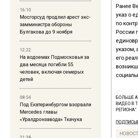
Ранее В
16:10
указ о 
Мосгорсуд продлил арест экс-
по конт
замминистра обороны
России 
Булгакова до 9 ноября
единовр
указом,
12:22
На водоемах Подмосковья за
его реал
два месяца погибли 55
возникш
человек, включая семерых
социаль
детей
08:54
БОЛЬШЕ А
ВИДЕО В 
Под Екатеринбургом взорвали
РЕГИОНА".
Mercedes главы
«Уралдронзавода» Ткачука
ПОДПИСЫВ
НОВОС
21:38