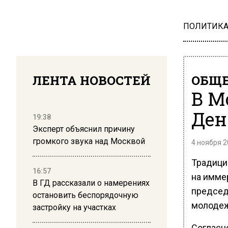
ПОЛИТИК
ЛЕНТА НОВОСТЕЙ
ОБЩЕ
В М
Ден
19:38
Эксперт объяснил причину
громкого звука над Москвой
4 ноября 2
Традици
16:57
на имме
В ГД рассказали о намерениях
председ
остановить беспорядочную
молодеж
застройку на участках
Согласн