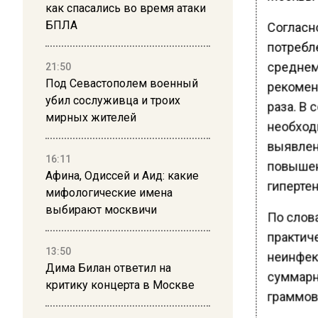
как спасались во время атаки
БПЛА
Согласн
потребл
среднем
21:50
Под Севастополем военный
рекомен
убил сослуживца и троих
раза. В 
мирных жителей
необход
выявлен
16:11
повышен
Афина, Одиссей и Аид: какие
гиперте
мифологические имена
выбирают москвичи
По слов
практич
13:50
неинфек
Дима Билан ответил на
суммарн
критику концерта в Москве
граммов 