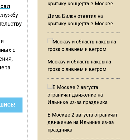
исал
 службу
Дима Билан ответил на
тельству
критику концерта в Москве
ся
нных с
ения,
Москву и область накрыла
мера
гроза с ливнем и ветром
ШИСЬ!
В Москве 2 августа ограничат
движение на Ильинке из-за
праздника