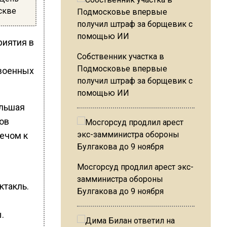
скве
риятия в
Собственник участка в
Подмосковье впервые
 военных
получил штраф за борщевик с
помощью ИИ
ольшая
ов
лечом к
Мосгорсуд продлил арест экс-
замминистра обороны
ктакль.
Булгакова до 9 ноября
.