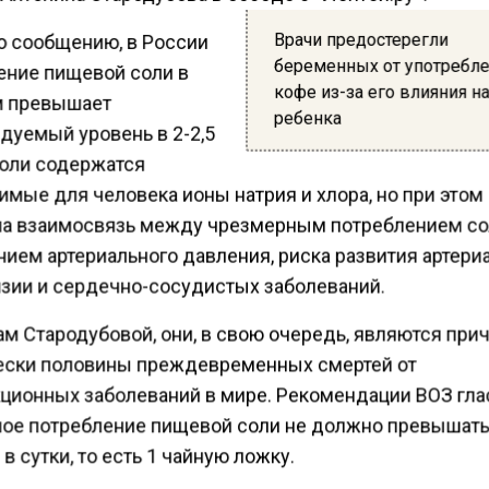
Врачи предостерегли
о сообщению, в России
беременных от употребл
ение пищевой соли в
кофе из-за его влияния на
 превышает
ребенка
дуемый уровень в 2-2,5
соли содержатся
имые для человека ионы натрия и хлора, но при этом
а взаимосвязь между чрезмерным потреблением со
ием артериального давления, риска развития артери
нзии и сердечно-сосудистых заболеваний.
ам Стародубовой, они, в свою очередь, являются при
ески половины преждевременных смертей от
ционных заболеваний в мире. Рекомендации ВОЗ глас
ое потребление пищевой соли не должно превышать
в сутки, то есть 1 чайную ложку.