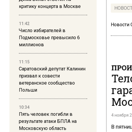
критику концерта в Москве
НОВОС
11:42
Новости
Число избирателей в
Подмосковье превысило 6
миллионов
11:15
ПРОИ
Саратовский депутат Калинин
Тел
призвал к совести
ветеранское сообщество
гар
Польши
Мо
10:34
Пять человек погибли в
4 ноября 2
результате атаки БПЛА на
В пятниц
Московскую область