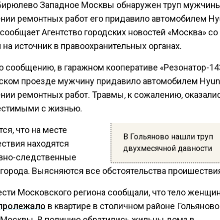
Бирюлево Западное Москвы обнаружен труп мужчины
нии ремонтных работ его придавило автомобилем Hy
 сообщает Агентство городских новостей «Москва» со
 на источник в правоохранительных органах.
о сообщению, в гаражном кооперативе «Резонатор-14
ском проезде мужчину придавило автомобилем Hyun
нии ремонтных работ. Травмы, к сожалению, оказали
стимыми с жизнью.
ся, что на месте
В Гольяново нашли труп
ствия находятся
двухмесячной давности
вно-следственные
города. Выясняются все обстоятельства проишестви
ести Московского региона сообщали, что тело женщи
пролежало
в квартире в столичном районе Гольяново
 Москвы. В полицию обратились жильцы дома в