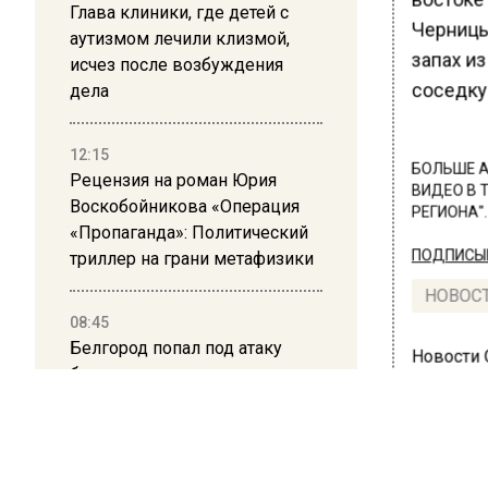
Глава клиники, где детей с
Черницы
аутизмом лечили клизмой,
запах из
исчез после возбуждения
соседку
дела
12:15
БОЛЬШЕ А
Рецензия на роман Юрия
ВИДЕО В 
Воскобойникова «Операция
РЕГИОНА".
«Пропаганда»: Политический
триллер на грани метафизики
ПОДПИСЫВ
НОВОС
08:45
Белгород попал под атаку
Новости
беспилотников — жители
слышали взрывы
21:13