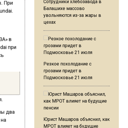
Сотрудники хлебозавода в
. При
Балашихе массово
undai.
увольняются из-за жары в
цехах
3А» в
dai при
сь
Резкое похолодание с
грозами придет в
Подмосковье 21 июля
я.
ны два
Юрист Машаров объяснил, как
 на
МРОТ влияет на будущие