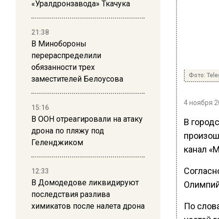
«Уралдронзавода» Ткачука
21:38
В Минобороны
перераспределили
обязанности трех
Фото: Tel
заместителей Белоусова
4 ноября 2
15:16
В ООН отреагировали на атаку
В город
дрона по пляжу под
произош
Геленджиком
канал «М
Согласн
12:33
В Домодедове ликвидируют
Олимпий
последствия разлива
По слов
химикатов после налета дрона