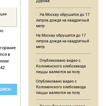
Дурова
нции
2
ло
На Москву обрушится до 17
литров дождя на квадратный
метр
згорание
лся в
ихии
42.
Опубликовано видео с
Коломенского хлебозавода:
ШИСЬ!
пиццы валяются на полу