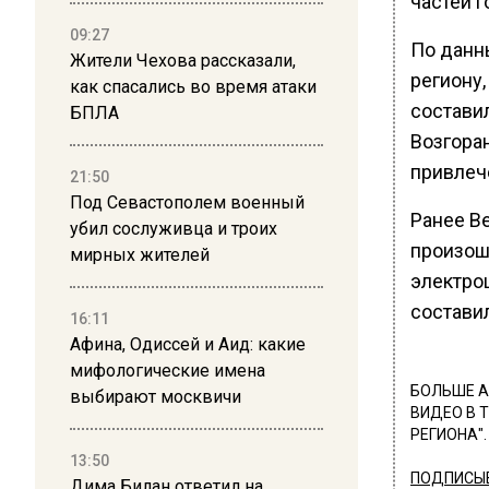
частей г
09:27
По данн
Жители Чехова рассказали,
региону
как спасались во время атаки
составил
БПЛА
Возгора
привлече
21:50
Под Севастополем военный
Ранее В
убил сослуживца и троих
произош
мирных жителей
электро
составил
16:11
Афина, Одиссей и Аид: какие
мифологические имена
БОЛЬШЕ А
выбирают москвичи
ВИДЕО В 
РЕГИОНА".
13:50
ПОДПИСЫВ
Дима Билан ответил на