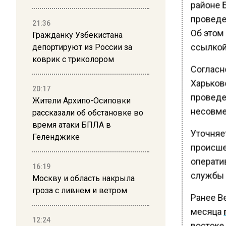
районе 
проведе
21:36
Об этом
Гражданку Узбекистана
ссылкой
депортируют из России за
коврик с триколором
Согласн
Харьков
20:17
проведе
Жители Архипо-Осиповки
несовме
рассказали об обстановке во
время атаки БПЛА в
Уточняет
Геленджике
происше
операти
16:19
службы 
Москву и область накрыла
гроза с ливнем и ветром
Ранее В
месяца
12:24
востоке