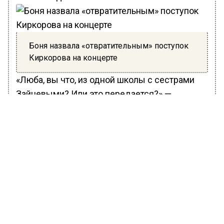
Боня назвала «отвратительным» поступок
Киркорова на концерте
«Люба, вы что, из одной школы с сестрами
Зайцевыми? Или это передается?» —
произнес певец, обратившись к Успенской.
Как ранее сообщили Вести Московского
региона, недавно блогер Даня Милохин
заявил о том, что уходит из проекта
«Ледниковый период», чем шокировал
коллег и поклонников.
Продюсер и модель Мария Погребняк
оценила поведение тиктокера. Она заявила,