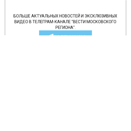
БОЛЬШЕ АКТУАЛЬНЫХ НОВОСТЕЙ И ЭКСКЛЮЗИВНЫХ
ВИДЕО В ТЕЛЕГРАМ-КАНАЛЕ "ВЕСТИ МОСКОВСКОГО
РЕГИОНА".
ПОДПИШИСЬ!
ПОДПИСЫВАЙТЕСЬ НА МОСРЕГИОН:
НОВОСТИ
ДЗЕН
ТЕЛЕГРАМ
Новости СМИ2
ОБЩЕСТВО
Автор:
Юлия Варсегова
Иосиф Пригожин перечислил
заложников одного хита