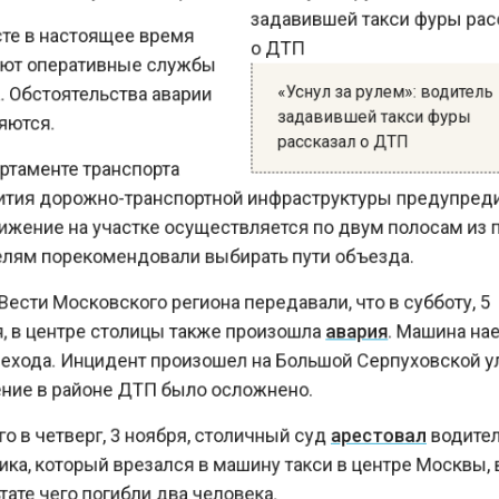
е в настоящее время
т оперативные службы
«Уснул за рулем»: водите
Обстоятельства аварии
задавившей такси фуры
тся.
рассказал о ДТП
таменте транспорта
тия дорожно-транспортной инфраструктуры предупре
жение на участке осуществляется по двум полосам из
ям порекомендовали выбирать пути объезда.
сти Московского региона передавали, что в субботу, 
 в центре столицы также произошла
авария
. Машина н
хода. Инцидент произошел на Большой Серпуховской 
е в районе ДТП было осложнено.
 в четверг, 3 ноября, столичный суд
арестовал
водит
а, который врезался в машину такси в центре Москвы