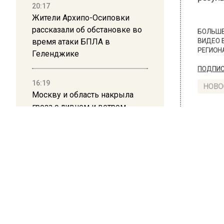
результа
20:17
Жители Архипо-Осиповки
рассказали об обстановке во
БОЛЬШЕ А
время атаки БПЛА в
ВИДЕО В 
Геленджике
РЕГИОНА".
ПОДПИСЫВ
16:19
Москву и область накрыла
НОВОС
гроза с ливнем и ветром
Новости
12:24
Глава клиники, где детей с
аутизмом лечили клизмой,
исчез после возбуждения
дела
ПРОИ
Пеш
12:15