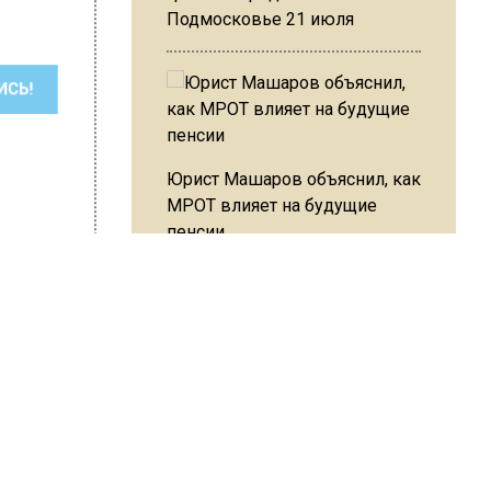
Подмосковье 21 июля
ШИСЬ!
Юрист Машаров объяснил, как
МРОТ влияет на будущие
пенсии
МЧС предупредило об
сия Шимко
опасности купания при
перепаде температуры в 10