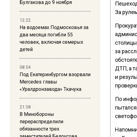
Булгакова до 9 ноября
Пешеход
За руле
12:22
Прокура
На водоемах Подмосковья за
админис
два месяца погибли 55
человек, включая семерых
столицы
детей
за расс
обстоят
08:54
ДТП, а т
Под Екатеринбургом взорвали
и резул
Mercedes главы
проверки
«Уралдронзавода» Ткачука
По инфо
пытался
21:38
В Минобороны
светофо
перераспределили
обязанности трех
Напомни
заместителей Белоусова