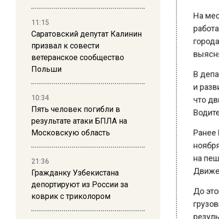
На мест
работаю
11:15
города. 
Саратовский депутат Калинин
призвал к совести
выясняю
ветеранское сообщество
В депар
Польши
и разви
что дви
10:34
Пять человек погибли в
Водител
результате атаки БПЛА на
Ранее Ве
Московскую область
ноября,
на пеше
21:36
Движени
Гражданку Узбекистана
депортируют из России за
До этого
коврик с триколором
грузовик