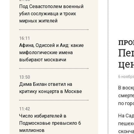
Под Севастополем военный
убил сослуживца и троих
мирных жителей
ПРОИ
Пеш
16:11
Афина, Одиссей и Аид: какие
цен
мифологические имена
выбирают москвичи
6 ноября 2
13:50
В воскр
Дима Билан ответил на
смертел
критику концерта в Москве
по город
На Садо
11:42
Число избирателей в
пешеход
Подмосковье превысило 6
скончал
миллионов