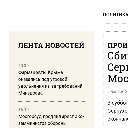
ПОЛИТИК
ЛЕНТА НОВОСТЕЙ
ПРОИ
Сби
Сер
20:30
Фармацевты Крыма
Мос
оказались под угрозой
увольнения из-за требований
6 ноября 2
Минздрава
В суббо
16:10
Серпухо
Мосгорсуд продлил арест экс-
скончал
замминистра обороны