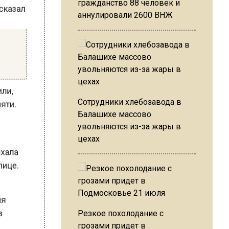
гражданство 88 человек и
аннулировали 2600 ВНЖ
ль
дили,
 пяти.
Сотрудники хлебозавода в
Балашихе массово
увольняются из-за жары в
5
цехах
аехала
улице.
еля
Резкое похолодание с
, в
грозами придет в