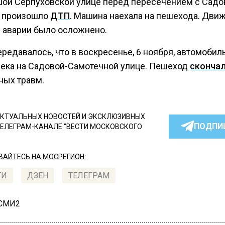
шой Серпуховской улице перед пересечением с Сад
 произошло
ДТП
. Машина наехала на пешехода. Дви
е аварии было осложнено.
редавалось, что в воскресенье, 6 ноября, автомобил
века на Садовой-Самотечной улице. Пешеход
сконча
ных травм.
КТУАЛЬНЫХ НОВОСТЕЙ И ЭКСКЛЮЗИВНЫХ
ПОДПИ
ТЕЛЕГРАМ-КАНАЛЕ "ВЕСТИ МОСКОВСКОГО
АЙТЕСЬ НА МОСРЕГИОН:
ТИ
ДЗЕН
ТЕЛЕГРАМ
 СМИ2