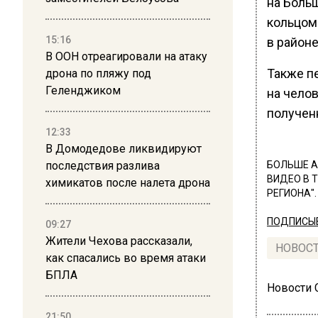
на Боль
кольцом
15:16
в район
В ООН отреагировали на атаку
Также пе
дрона по пляжу под
Геленджиком
на чело
получен
12:33
В Домодедове ликвидируют
последствия разлива
БОЛЬШЕ А
ВИДЕО В 
химикатов после налета дрона
РЕГИОНА".
ПОДПИСЫВ
09:27
Жители Чехова рассказали,
НОВОС
как спасались во время атаки
БПЛА
Новости
21:50