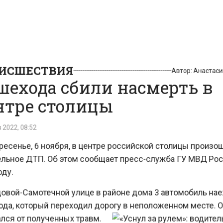
СШЕСТВИЯ
Автор:
Анаста
ехода сбили насмерть в
тре столицы
022, 08:52
есенье, 6 ноября, в центре российской столицы прои
ьное ДТП. Об этом сообщает пресс-служба ГУ МВД Р
у.
вой-Самотечной улице в районе дома 3 автомобиль н
а, который переходил дорогу в неположенном месте.
ся от полученных травм.