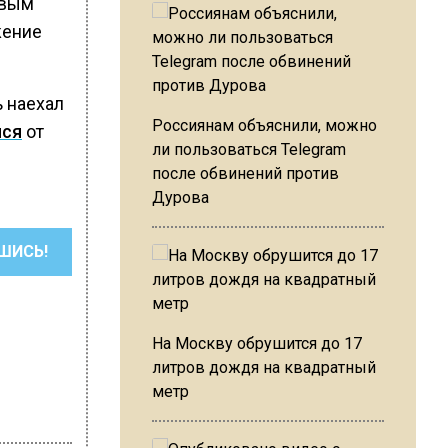
овым
жение
ь наехал
Россиянам объяснили, можно
лся
от
ли пользоваться Telegram
после обвинений против
Дурова
ШИСЬ!
На Москву обрушится до 17
литров дождя на квадратный
метр