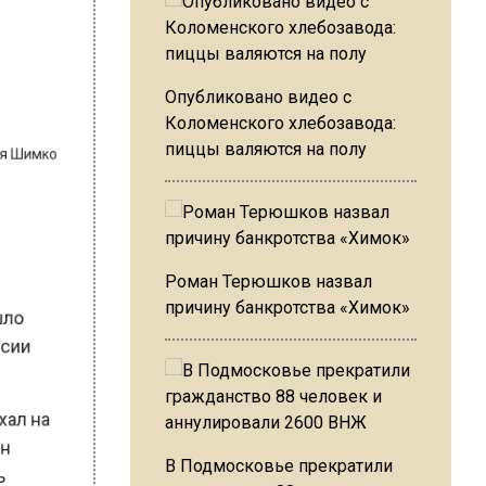
Опубликовано видео с
сия Шимко
Коломенского хлебозавода:
пиццы валяются на полу
Роман Терюшков назвал
зошло
причину банкротства «Химок»
оссии
аехал на
 Он
В Подмосковье прекратили