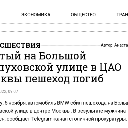
А
ЭКОНОМИКА
ОБЩЕСТВО
ТРА
СШЕСТВИЯ
Автор:
Анаста
тый на Большой
пуховской улице в ЦАО
квы пешеход погиб
022, 09:07
ту, 5 ноября, автомобиль BMW сбил пешехода на Боль
вской улице в центре Москвы. В результате мужчина
ся, сообщает Telegram-канал столичной прокуратуры.