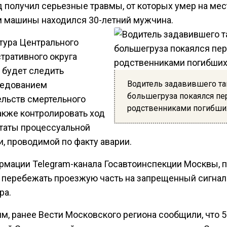
 получил серьезные травмы, от которых умер на мес
м машины находился 30-летний мужчина.
тура Центрального
тративного округа
 будет следить
Водитель задавившего та
ледованием
большегруза покаялся пе
ельств смертельного
родственниками погибши
акже контролировать ход
ьтаты процессуальной
, проводимой по факту аварии.
рмации Telegram-канала Госавтоинспекции Москвы, 
 перебежать проезжую часть на запрещенный сигнал
ра.
м, ранее Вести Московского региона сообщили, что 5