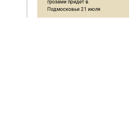
грозами придет в
Подмосковье 21 июля
Юрист Машаров объяснил, как
МРОТ влияет на будущие
пенсии
сия Шимко
 и
ми
МЧС предупредило об
опасности купания при
перепаде температуры в 10