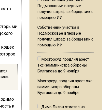
овета
которыми
Собственник участка в
дского
Подмосковье впервые
получил штраф за борщевик с
помощью ИИ
ь кошек
которое
ится
иваль
Мосгорсуд продлил арест экс-
замминистра обороны
Булгакова до 9 ноября
бходимо
ность к