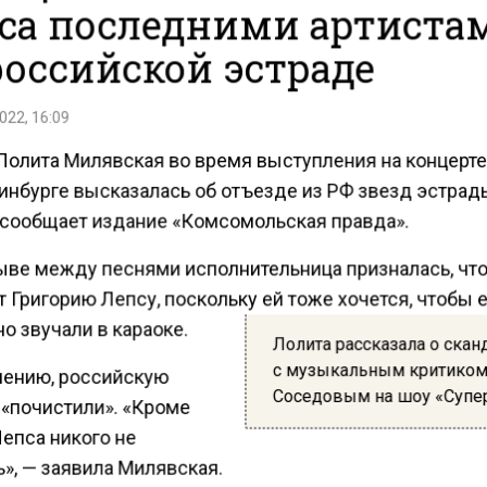
са последними артиста
российской эстраде
022, 16:09
Лолита Милявская во время выступления на концерт
ринбурге высказалась об отъезде из РФ звезд эстрад
 сообщает издание «Комсомольская правда».
ыве между песнями исполнительница призналась, чт
 Григорию Лепсу, поскольку ей тоже хочется, чтобы 
о звучали в караоке.
Лолита рассказала о скан
с музыкальным критико
нению, российскую
Соседовым на шоу «Супе
 «почистили». «Кроме
епса никого не
», — заявила Милявская.