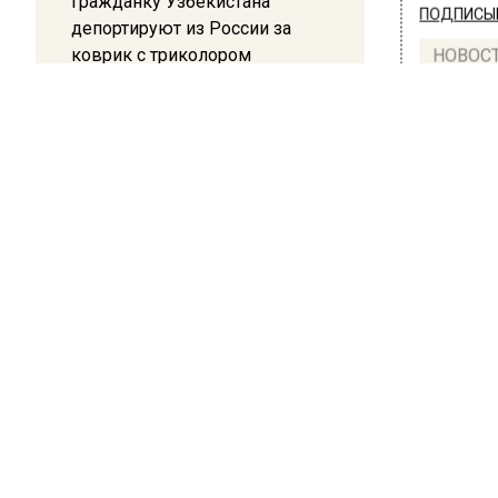
Гражданку Узбекистана
ПОДПИСЫВ
депортируют из России за
коврик с триколором
НОВОС
Новости
20:17
Жители Архипо-Осиповки
рассказали об обстановке во
время атаки БПЛА в
Геленджике
ОБЩЕ
Пев
Леп
на 
6 ноября 2