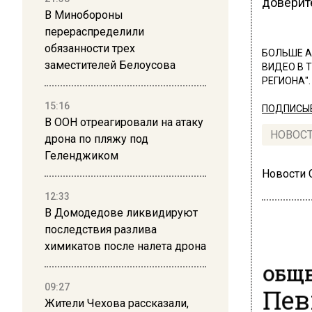
довери
В Минобороны
перераспределили
обязанности трех
БОЛЬШЕ А
заместителей Белоусова
ВИДЕО В 
РЕГИОНА".
15:16
ПОДПИСЫВ
В ООН отреагировали на атаку
НОВОС
дрона по пляжу под
Геленджиком
Новости
12:33
В Домодедове ликвидируют
последствия разлива
химикатов после налета дрона
ОБЩЕ
09:27
Пев
Жители Чехова рассказали,