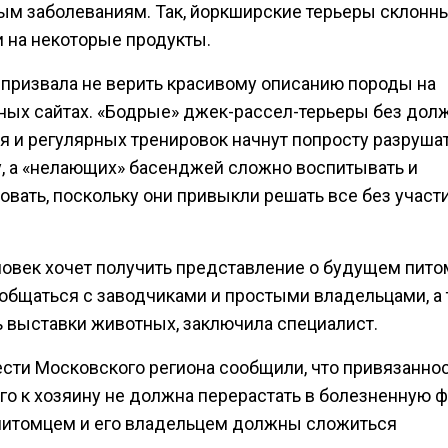
ым заболеваниям. Так, йоркширские терьеры склонны
и на некоторые продукты.
 призвала не верить красивому описанию породы на
ных сайтах. «Бодрые» джек-рассел-терьеры без дол
я и регулярных тренировок начнут попросту разруша
у, а «нелающих» басенджей сложно воспитывать и
овать, поскольку они привыкли решать все без участ
ловек хочет получить представление о будущем пито
ообщаться с заводчиками и простыми владельцами, а
ь выставки животных, заключила специалист.
ести Московского региона сообщили, что привязанно
го к хозяину не должна перерастать в болезненную 
итомцем и его владельцем должны сложиться