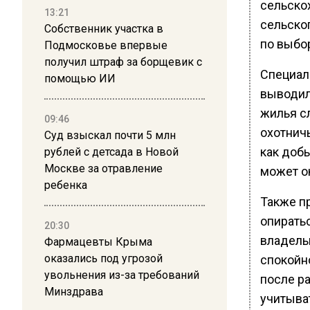
сельско
13:21
сельско
Собственник участка в
по выбо
Подмосковье впервые
получил штраф за борщевик с
Специал
помощью ИИ
выводил
жилья сл
09:46
охотничь
Суд взыскал почти 5 млн
как доб
рублей с детсада в Новой
Москве за отравление
может о
ребенка
Также п
опирать
20:30
владель
Фармацевты Крыма
оказались под угрозой
спокойн
увольнения из-за требований
после ра
Минздрава
учитыва