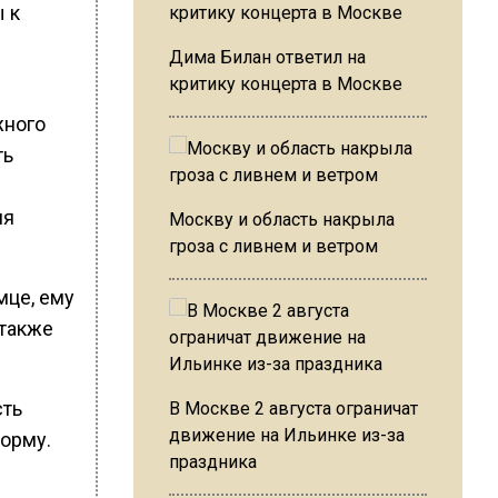
 к
Дима Билан ответил на
критику концерта в Москве
жного
ть
ия
Москву и область накрыла
гроза с ливнем и ветром
мце, ему
 также
сть
В Москве 2 августа ограничат
движение на Ильинке из-за
форму.
праздника