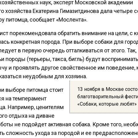
хозяйственных наук, эксперт Московской академии
го хозяйства Екатерина Гимазитдинова дала четыре с
ру питомца, сообщает «Мослента».
ист порекомендовала обратить внимание на цели, с 
ась конкретная порода. При выборе собаки для горо
едует в первую очередь отталкиваться от этого. Так,
и породы (терьеры, такса, бигль) будут воспринимат
ычу и проявлять другое свойственное им поведение, 
казаться неудобным для хозяина.
13 ноября в Москве состо
ри выборе питомца стоит
благотворительный фест
ся на темперамент
«Собаки, которые любят»
ца. Например, ценителям
ого отдыха на диване
боты не подойдет активная собака. Кроме того, нео
ть сложность ухода за породой и ее предрасположен