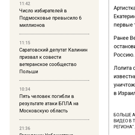
11:42
Артистка
Число избирателей в
Екатерин
Подмосковье превысило 6
первые т
миллионов
Ранее В
11:15
останов
Саратовский депутат Калинин
Россию.
призвал к совести
ветеранское сообщество
Лолита о
Польши
известн
уничтож
10:34
в Израил
Пять человек погибли в
результате атаки БПЛА на
Московскую область
БОЛЬШЕ А
ВИДЕО В 
РЕГИОНА".
21:36