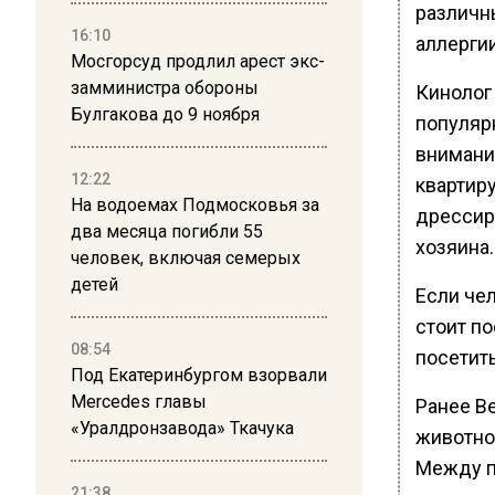
различн
16:10
аллерги
Мосгорсуд продлил арест экс-
замминистра обороны
Кинолог
Булгакова до 9 ноября
популяр
внимани
12:22
квартир
На водоемах Подмосковья за
дрессир
два месяца погибли 55
хозяина.
человек, включая семерых
детей
Если че
стоит п
08:54
посетит
Под Екатеринбургом взорвали
Mercedes главы
Ранее В
«Уралдронзавода» Ткачука
животно
Между п
21:38