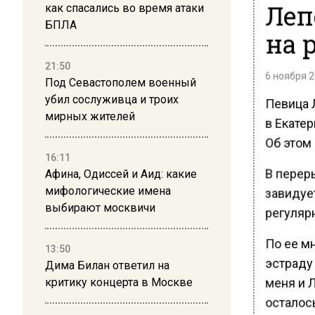
Леп
как спасались во время атаки
БПЛА
на 
21:50
6 ноября 2
Под Севастополем военный
убил сослуживца и троих
Певица 
мирных жителей
в Екате
Об этом
16:11
В перер
Афина, Одиссей и Аид: какие
мифологические имена
завидует
выбирают москвичи
регулярн
По ее м
13:50
эстраду
Дима Билан ответил на
меня и Л
критику концерта в Москве
осталось