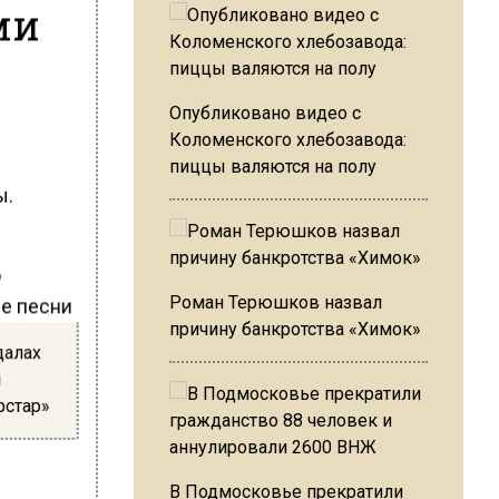
ми
Опубликовано видео с
Коломенского хлебозавода:
е
пиццы валяются на полу
ы.
о
Роман Терюшков назвал
ее песни
причину банкротства «Химок»
далах
м
рстар»
В Подмосковье прекратили