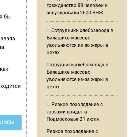
гражданство 88 человек и
аннулировали 2600 ВНЖ
тя бы
извала
ла
Сотрудники хлебозавода в
 как
Балашихе массово
увольняются из-за жары в
аходится
цехах
ШИСЬ!
Резкое похолодание с