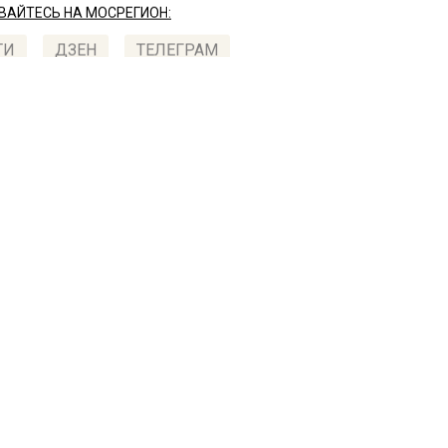
АЙТЕСЬ НА МОСРЕГИОН:
ТИ
ДЗЕН
ТЕЛЕГРАМ
 СМИ2
СТВО
Автор:
Анаста
ица Лолита назвала себя
са последними артиста
российской эстраде
022, 16:09