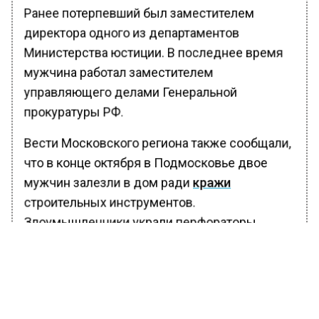
Ранее потерпевший был заместителем
директора одного из департаментов
Министерства юстиции. В последнее время
мужчина работал заместителем
управляющего делами Генеральной
прокуратуры РФ.
Вести Московского региона также сообщали,
что в конце октября в Подмосковье двое
мужчин залезли в дом ради
кражи
строительных инструментов.
Злоумышленники украли перфораторы,
насосы, шлифовальные машинки,
электродрель и доводчик.
Сумма ущерба составила свыше 1 миллиона
рублей. Преступники сбыли краденные