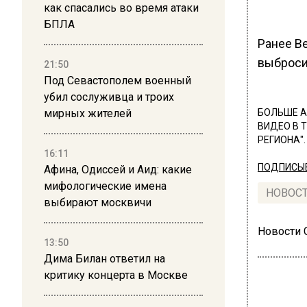
как спасались во время атаки
БПЛА
Ранее В
выброси
21:50
Под Севастополем военный
убил сослуживца и троих
БОЛЬШЕ А
мирных жителей
ВИДЕО В 
РЕГИОНА".
16:11
ПОДПИСЫВ
Афина, Одиссей и Аид: какие
мифологические имена
НОВОС
выбирают москвичи
Новости
13:50
Дима Билан ответил на
критику концерта в Москве