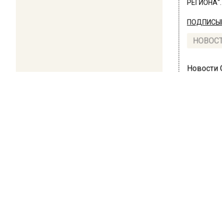
РЕГИОНА".
ПОДПИСЫВ
НОВОС
Новости
ПРОИ
К н
Дем
обы
8 ноября 2