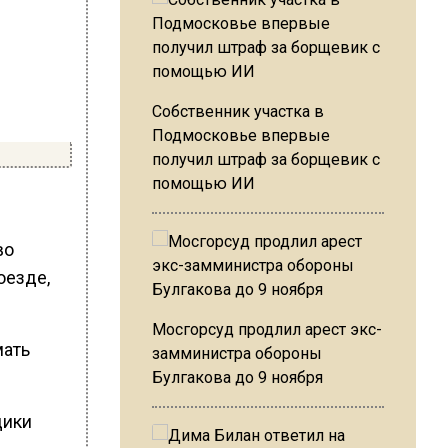
Собственник участка в
Подмосковье впервые
получил штраф за борщевик с
помощью ИИ
во
оезде,
Мосгорсуд продлил арест экс-
мать
замминистра обороны
Булгакова до 9 ноября
дики