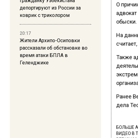
Гражданку Узбекистана
О причин
депортируют из России за
адвокат
коврик с триколором
обыски.
20:17
На данн
Жители Архипо-Осиповки
считает,
рассказали об обстановке во
время атаки БПЛА в
Также ад
Геленджике
деятель
экстрем
организа
Ранее В
дела Тес
БОЛЬШЕ А
ВИДЕО В 