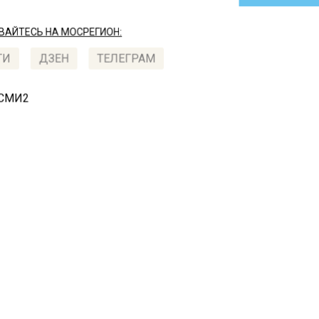
АЙТЕСЬ НА МОСРЕГИОН:
ТИ
ДЗЕН
ТЕЛЕГРАМ
 СМИ2
СШЕСТВИЯ
Автор:
Юлия
ационалисту Дмитрию
ушкину пришли с
сками
022, 09:48