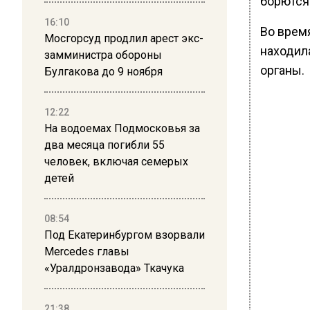
борются 
16:10
Во врем
Мосгорсуд продлил арест экс-
находил
замминистра обороны
органы.
Булгакова до 9 ноября
12:22
На водоемах Подмосковья за
два месяца погибли 55
человек, включая семерых
детей
08:54
Под Екатеринбургом взорвали
Mercedes главы
«Уралдронзавода» Ткачука
21:38