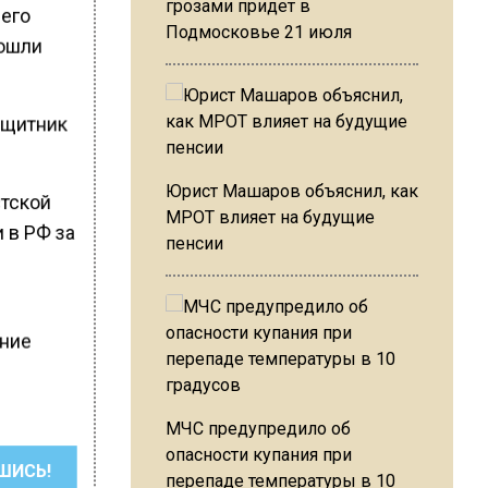
грозами придет в
 его
Подмосковье 21 июля
рошли
ащитник
Юрист Машаров объяснил, как
стской
МРОТ влияет на будущие
 в РФ за
пенсии
ание
МЧС предупредило об
опасности купания при
ШИСЬ!
перепаде температуры в 10