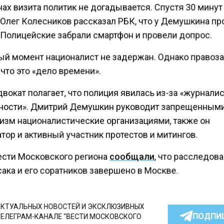
ах визита политик не догадывается. Спустя 30 минут
 Олег Колесников рассказал РБК, что у Демушкина п
 Полицейские забрали смартфон и провели допрос.
ый момент националист не задержан. Однако правоз
 что это «дело времени».
вокат полагает, что полиция явилась из-за «журнали
ности». Дмитрий Демушкин руководит запрещенными
изм националистические организациями, также он
тор и активный участник протестов и митингов.
ести Московского региона
сообщали
, что расследов
ака и его соратников завершено в Москве.
КТУАЛЬНЫХ НОВОСТЕЙ И ЭКСКЛЮЗИВНЫХ
ПОДПИ
ТЕЛЕГРАМ-КАНАЛЕ "ВЕСТИ МОСКОВСКОГО