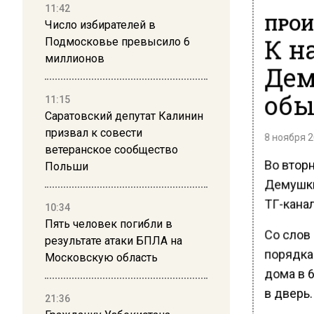
11:42
ПРОИ
Число избирателей в
К н
Подмосковье превысило 6
миллионов
Дем
обы
11:15
Саратовский депутат Калинин
призвал к совести
8 ноября 2
ветеранское сообщество
Во втор
Польши
Демушки
ТГ-канал
10:34
Пять человек погибли в
Со слов
результате атаки БПЛА на
порядка 
Московскую область
дома в 6
в дверь.
21:36