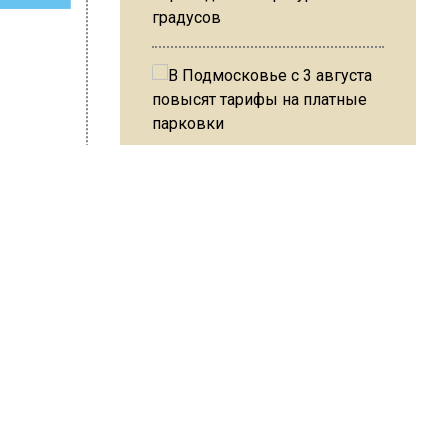
градусов
В Подмосковье с 3 августа
повысят тарифы на платные
парковки
 Варсегова
Из-за ливня и грозы в Москве
могут отменить рейсы