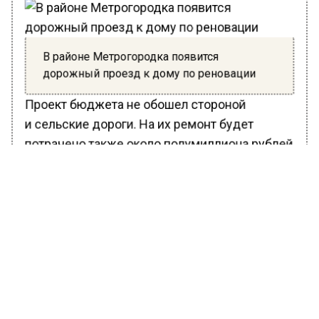
В районе Метрогородка появится
дорожный проезд к дому по реновации
Проект бюджета не обошел стороной
и сельские дороги. На их ремонт будет
потрачено также около полумиллиона рублей
бюджетных денег. Эта сумма рассчитана
на реконструкцию 24 километров дорожной
сети.
Проект бюджета выдвинут на обсуждение
депутатов муниципального образования,
по результатам которого будет принято
решение о его принятии.