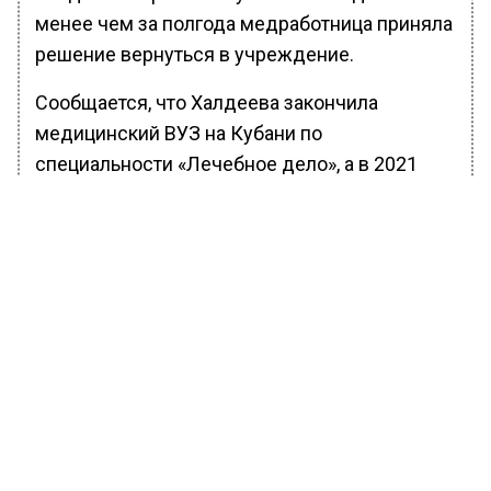
менее чем за полгода медработница приняла
решение вернуться в учреждение.
Сообщается, что Халдеева закончила
медицинский ВУЗ на Кубани по
специальности «Лечебное дело», а в 2021
году закончила ординатуру по специальности
«Инфекционные болезни».
Ранее Вести Московского региона сообщили,
что в Подмосковье ввели
новые премии
для
работников медицины.
БОЛЬШЕ АКТУАЛЬНЫХ НОВОСТЕЙ И ЭКСКЛЮЗИВНЫХ
ВИДЕО В ТЕЛЕГРАМ-КАНАЛЕ "ВЕСТИ МОСКОВСКОГО
РЕГИОНА".