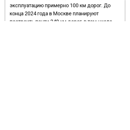
эксплуатацию примерно 100 км дорог. До
конца 2024 года в Москве планируют
построить почти 249 км дорог, в том числе
примерно 130 транспортных сооружений.
Ранее Вести Московского региона сообщили,
что с 12 ноября
восстановят
движение
трамваев к станции метро «Сокол». На
участке завершат работы по ремонту
путей. Трамваи будут ходить по своим
обычным маршрутам по выходным.
БОЛЬШЕ АКТУАЛЬНЫХ НОВОСТЕЙ И ЭКСКЛЮЗИВНЫХ
ВИДЕО В ТЕЛЕГРАМ-КАНАЛЕ "ВЕСТИ МОСКОВСКОГО
РЕГИОНА".
ПОДПИШИСЬ!