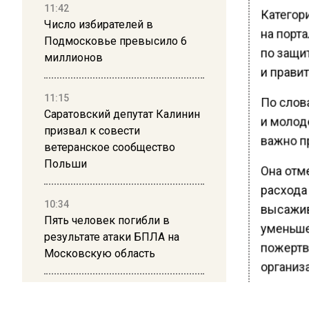
11:42
Категор
Число избирателей в
на порт
Подмосковье превысило 6
по защи
миллионов
и прави
11:15
По слов
Саратовский депутат Калинин
и молод
призвал к совести
важно п
ветеранское сообщество
Польши
Она отме
расхода
10:34
высажив
Пять человек погибли в
уменьше
результате атаки БПЛА на
пожертв
Московскую область
организ
21:36
Сервис 