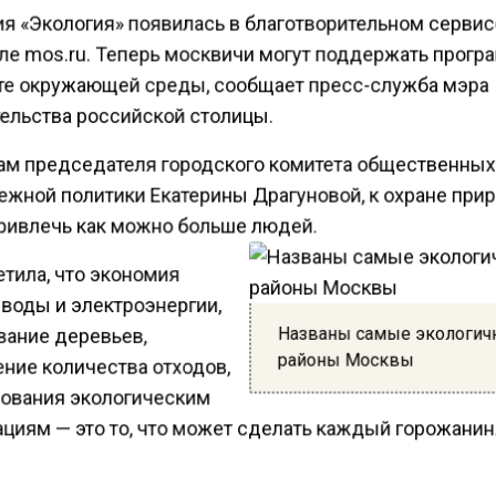
ия «Экология» появилась в благотворительном серви
але mos.ru. Теперь москвичи могут поддержать прог
те окружающей среды, сообщает пресс-служба мэра
тельства российской столицы.
ам председателя городского комитета общественных
ежной политики Екатерины Драгуновой, к охране при
ривлечь как можно больше людей.
тила, что экономия
 воды и электроэнергии,
Названы самые экологи
ание деревьев,
районы Москвы
ние количества отходов,
ования экологическим
ациям — это то, что может сделать каждый горожанин
позволяет жителям столицы без лишних хлопот пере