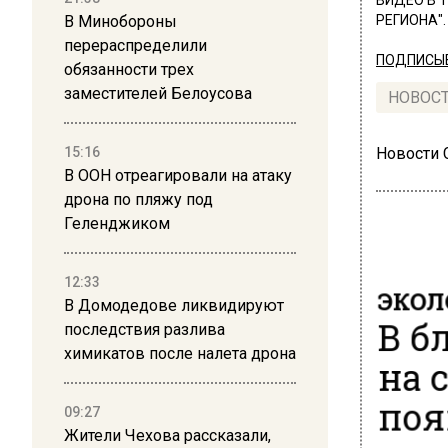
ВИДЕО В 
В Минобороны
РЕГИОНА".
перераспределили
ПОДПИСЫВ
обязанности трех
заместителей Белоусова
НОВОС
15:16
Новости
В ООН отреагировали на атаку
дрона по пляжу под
Геленджиком
12:33
ЭКОЛ
В Домодедове ликвидируют
В б
последствия разлива
химикатов после налета дрона
на 
поя
09:27
Жители Чехова рассказали,