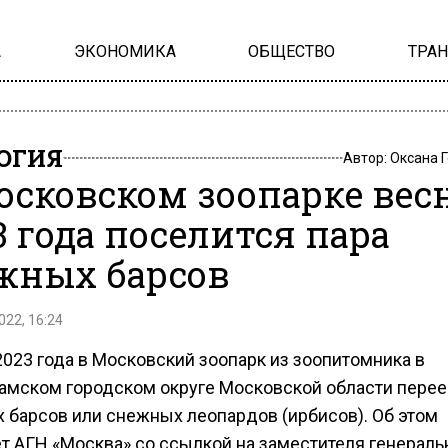
А
ЭКОНОМИКА
ОБЩЕСТВО
ТРА
ОГИЯ
Автор:
Оксана 
осковском зоопарке вес
3 года поселится пара
жных барсов
022, 16:24
2023 года в Московский зоопарк из зоопитомника в
амском городском округе Московской области перее
 барсов или снежных леопардов (ирбисов). Об этом
т АГН «Москва» со ссылкой на заместителя генераль