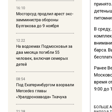
принято.
16:10
детеныши
Мосгорсуд продлил арест экс-
питомни
замминистра обороны
Булгакова до 9 ноября
В среду,
комплек
12:22
внимани
На водоемах Подмосковья за
барса. В
два месяца погибли 55
бесплат
человек, включая семерых
детей
Ранее Ве
Московс
08:54
время от
Под Екатеринбургом взорвали
9:00 до 
Mercedes главы
«Уралдронзавода» Ткачука
БОЛЬШЕ А
21:38