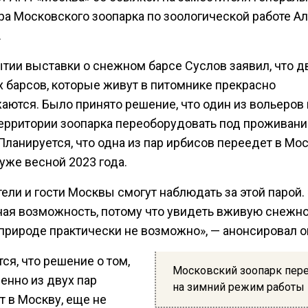
ра Московского зоопарка по зоологической работе А
.
ытии выставки о снежном барсе Суслов заявил, что д
 барсов, которые живут в питомнике прекрасно
аются. Было принято решение, что один из вольеров 
территории зоопарка переоборудовать под проживани
Планируется, что одна из пар ирбисов переедет в Мо
уже весной 2023 года.
ели и гости Москвы смогут наблюдать за этой парой.
ная возможность, потому что увидеть вживую снежно
 природе практически не возможно», — анонсировал о
ся, что решение о том,
Московский зоопарк пер
енно из двух пар
на зимний режим работы
т в Москву, еще не