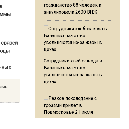
гражданство 88 человек и
се
аннулировали 2600 ВНЖ
раммы
 связей
роды
Сотрудники хлебозавода в
Балашихе массово
увольняются из-за жары в
цехах
чные
.
Резкое похолодание с
числять