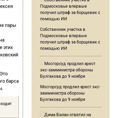
лексея
ве пары
Собственник участка в
Подмосковье впервые
на
получил штраф за борщевик с
е этих
помощью ИИ
сковский
 Это
го барса
Мосгорсуд продлил арест экс-
н.
замминистра обороны
Булгакова до 9 ноября
еходит