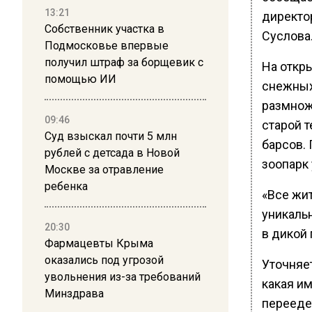
13:21
директо
Собственник участка в
Суслова
Подмосковье впервые
получил штраф за борщевик с
На откр
помощью ИИ
снежных
размнож
09:46
старой 
Суд взыскал почти 5 млн
барсов. 
рублей с детсада в Новой
зоопарк 
Москве за отравление
ребенка
«Все жит
уникаль
20:30
в дикой
Фармацевты Крыма
оказались под угрозой
Уточняет
увольнения из-за требований
какая им
Минздрава
перееде