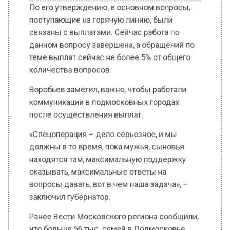
раненому в зоне СВО бойцу медаль «За
отвагу»
По его утверждению, в основном вопросы,
поступающие на горячую линию, были
связаны с выплатами. Сейчас работа по
данном вопросу завершена, а обращений по
теме выплат сейчас не более 5% от общего
количества вопросов.
Воробьев заметил, важно, чтобы работали
коммуникации в подмосковных городах
после осуществления выплат.
«Спецоперация – дело серьезное, и мы
должны в то время, пока мужья, сыновья
находятся там, максимальную поддержку
оказывать, максимальные ответы на
вопросы давать, вот в чем наша задача», –
заключил губернатор.
Ранее Вести Московского региона сообщили,
что больше 56 тыс. семей в Подмосковье
получают выплаты на
первого ребенка
.