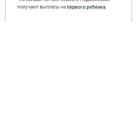
БОЛЬШЕ АКТУАЛЬНЫХ НОВОСТЕЙ И ЭКСКЛЮЗИВНЫХ
ВИДЕО В ТЕЛЕГРАМ-КАНАЛЕ "ВЕСТИ МОСКОВСКОГО
РЕГИОНА".
ПОДПИШИСЬ!
ПОДПИСЫВАЙТЕСЬ НА МОСРЕГИОН:
НОВОСТИ
ДЗЕН
ТЕЛЕГРАМ
Новости СМИ2