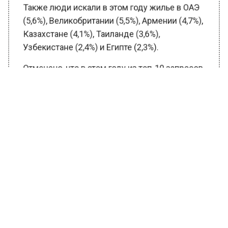
Также люди искали в этом году жилье в ОАЭ
(5,6%), Великобритании (5,5%), Армении (4,7%),
Казахстане (4,1%), Таиланде (3,6%),
Узбекистане (2,4%) и Египте (2,3%).
Отмечено, что в этом году из топ-10 запросов
выпали такие страны, как Венгрия, Вьетнам,
Италия, Грузия, Сербия и Испания.
На российском пространстве туристов
больше всего привлекает столица (19,3%),
Санкт-Петербург (13,9%) и Сочи (8,3%).
Ранее Вести Московского региона сообщили,
что в отелях Московской области
забронированы почти все номера на период
новогодних праздников
.