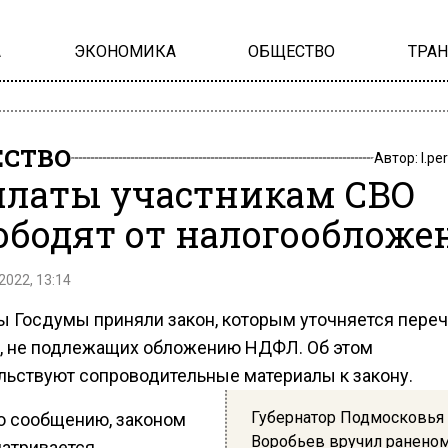
А
ЭКОНОМИКА
ОБЩЕСТВО
ТРА
СТВО
Автор:
l.pe
латы участникам СВО
ободят от налогообложе
2022, 13:14
ы Госдумы приняли закон, которым уточняется пере
, не подлежащих обложению НДФЛ. Об этом
льствуют сопроводительные материалы к закону.
Губернатор Подмосковья
о сообщению, законом
Воробьев вручил раненом
атривается