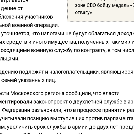
зоне СВО бойцу медаль «
дение от
отвагу»
бложения участников
ьной военной операции.
 уточняется, что налогами не будут облагаться доход
х средств и иного имущества, полученных такими ли
роходящими военную службу по контракту, в том чис
льцами.
дению подлежят и налогоплательщики, являющиеся
 семей указанных лиц.
ести Московского региона сообщили, что власти
ментировали
законопроект о двухлетней службе в ар
е Федерации разъяснили, что в процессе принятия р
учитывали позицию выступивших против парламента
м, увеличить срок службы в армии до двух лет пре