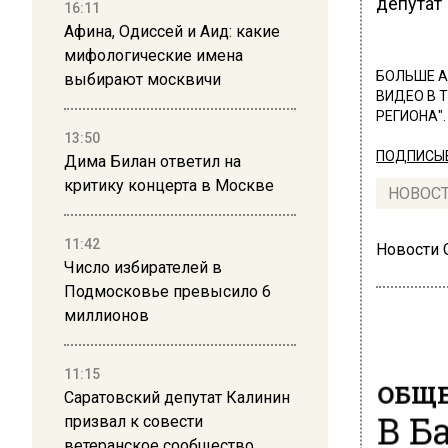
депутат
16:11
Афина, Одиссей и Аид: какие
мифологические имена
БОЛЬШЕ А
выбирают москвичи
ВИДЕО В 
РЕГИОНА".
13:50
ПОДПИСЫВ
Дима Билан ответил на
критику концерта в Москве
НОВОС
11:42
Новости
Число избирателей в
Подмосковье превысило 6
миллионов
11:15
ОБЩЕ
Саратовский депутат Калинин
В Б
призвал к совести
ветеранское сообщество