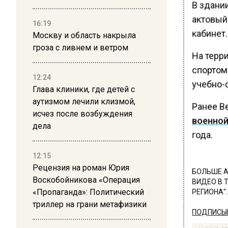
В здани
актовый 
16:19
кабинет.
Москву и область накрыла
гроза с ливнем и ветром
На терр
спортом 
12:24
учебно-о
Глава клиники, где детей с
аутизмом лечили клизмой,
Ранее В
исчез после возбуждения
военной
дела
года.
12:15
Рецензия на роман Юрия
БОЛЬШЕ А
Воскобойникова «Операция
ВИДЕО В 
«Пропаганда»: Политический
РЕГИОНА".
триллер на грани метафизики
ПОДПИСЫВ