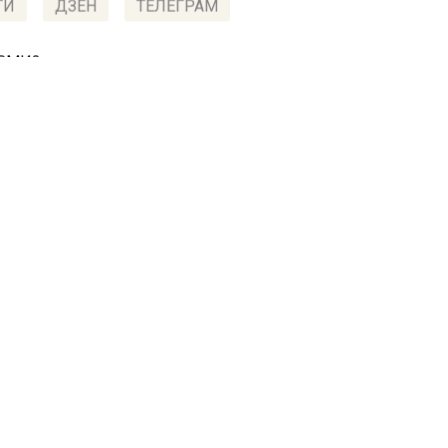
ТИ
ДЗЕН
ТЕЛЕГРАМ
 СМИ2
СТВО
Автор:
Владис
алашихе построят школу
тыс. учеников за счет
бюджетных средств
2022, 13:03
 комплексе «Героев» в Балашихе построят новую школ
сообщает Министерство жилой политики Московской 