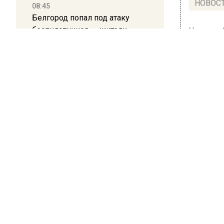
НОВОС
08:45
Белгород попал под атаку
беспилотников — жители
Новости
слышали взрывы
21:13
Подмосковные врачи спасли
младенца весом 650 граммов
ОБЩЕ
В Б
16:58
13 
В Москве 2 августа ограничат
движение на Ильинке из-за
вне
праздника
10 ноября 
13:30
Путин указал Воробьеву на
В жилом
большие долги Московской
ноября 