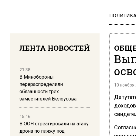
ПОЛИТИК
ЛЕНТА НОВОСТЕЙ
ОБЩЕ
Вып
осв
21:38
В Минобороны
перераспределили
10 ноября 
обязанности трех
Депутат
заместителей Белоусова
доходов
свидете
15:16
В ООН отреагировали на атаку
Согласн
дрона по пляжу под
предусм