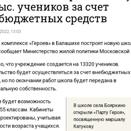
тыс. учеников за счет
бюджетных средств
2022, 13:03
 комплексе «Героев» в Балашихе построят новую школ
сообщает Министерство жилой политики Московской 
о, что учреждение создается на 13320 учеников.
льство будет осуществляться за счет внебюджетных
 но по окончании работ школа будет передана в
альную собственность.
и будет возможность
В школе села Бояркино
 55 классам. Кабинеты
открыли «Парту Героя»,
проектированы, учитывая
посвященную маршалу
ости возраста учащихся.
Катукову