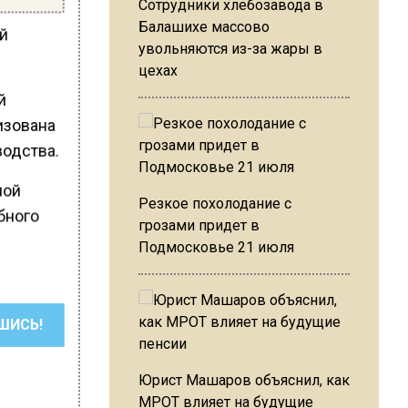
Сотрудники хлебозавода в
Балашихе массово
ий
увольняются из-за жары в
цехах
й
изована
водства.
ной
Резкое похолодание с
бного
грозами придет в
Подмосковье 21 июля
ШИСЬ!
Юрист Машаров объяснил, как
МРОТ влияет на будущие