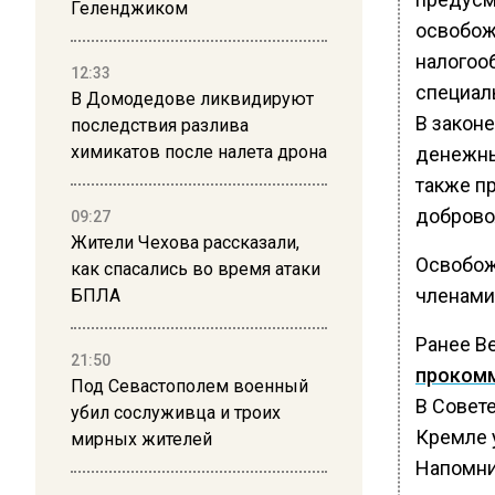
Геленджиком
освобож
налогоо
12:33
специал
В Домодедове ликвидируют
В законе
последствия разлива
химикатов после налета дрона
денежны
также п
доброво
09:27
Жители Чехова рассказали,
Освобож
как спасались во время атаки
членами
БПЛА
Ранее В
21:50
проком
Под Севастополем военный
В Совет
убил сослуживца и троих
Кремле 
мирных жителей
Напомни