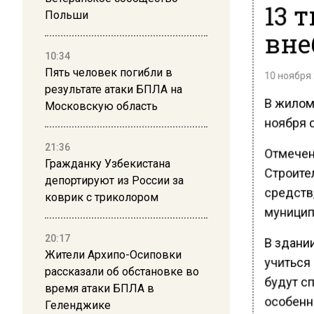
13 
Польши
вне
10:34
Пять человек погибли в
10 ноября 
результате атаки БПЛА на
В жилом
Московскую область
ноября 
21:36
Отмечен
Гражданку Узбекистана
Строите
депортируют из России за
средств,
коврик с триколором
муницип
20:17
В здани
Жители Архипо-Осиповки
учиться
рассказали об обстановке во
будут с
время атаки БПЛА в
особенн
Геленджике