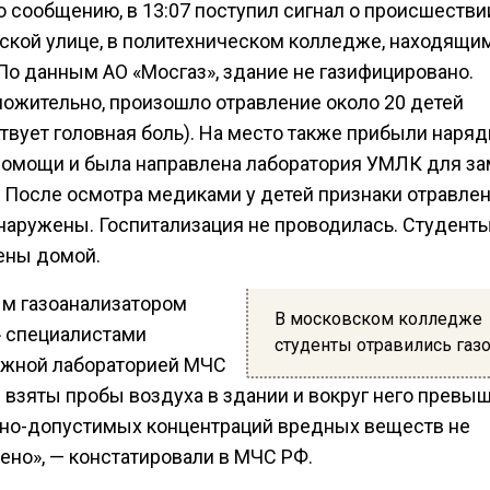
о сообщению, в 13:07 поступил сигнал о происшестви
ской улице, в политехническом колледже, находящи
 По данным АО «Мосгаз», здание не газифицировано.
ожительно, произошло отравление около 20 детей
ствует головная боль). На место также прибыли наря
помощи и была направлена лаборатория УМЛК для з
. После осмотра медиками у детей признаки отравлен
наружены. Госпитализация не проводилась. Студенты
ены домой.
м газоанализатором
В московском колледже
» специалистами
студенты отравились газ
жной лабораторией МЧС
 взяты пробы воздуха в здании и вокруг него превы
но-допустимых концентраций вредных веществ не
ено», — констатировали в МЧС РФ.