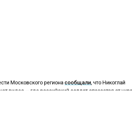
ести Московского региона
сообщали
, что Никоглай
ует видео — где российский солдат спасается от укр
 отбрасывает от себя снаряды.
КТУАЛЬНЫХ НОВОСТЕЙ И ЭКСКЛЮЗИВНЫХ
ПОДПИ
ТЕЛЕГРАМ-КАНАЛЕ "ВЕСТИ МОСКОВСКОГО