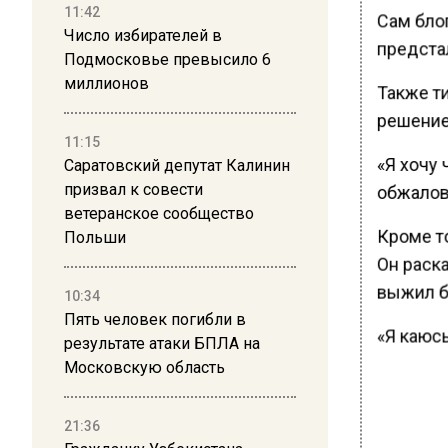
11:42
Сам бло
Число избирателей в
предста
Подмосковье превысило 6
миллионов
Также ти
решение
11:15
«Я хочу 
Саратовский депутат Калинин
призвал к совести
обжалова
ветеранское сообщество
Кроме то
Польши
Он раска
выжил б
10:34
Пять человек погибли в
«Я каюсь
результате атаки БПЛА на
Московскую область
21:36