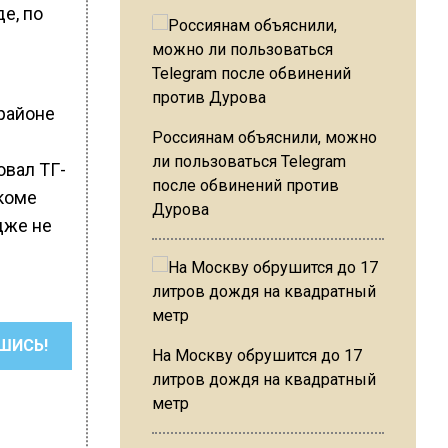
е, по
 районе
Россиянам объяснили, можно
ли пользоваться Telegram
овал ТГ-
после обвинений против
коме
Дурова
дже не
ШИСЬ!
На Москву обрушится до 17
литров дождя на квадратный
метр