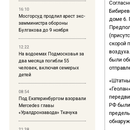
Согласн
16:10
Бибирев
Мосгорсуд продлил арест экс-
доме 6.
замминистра обороны
Предпол
Булгакова до 9 ноября
(присут
скорой 
12:22
воздуха
На водоемах Подмосковья за
были об
два месяца погибли 55
отправл
человек, включая семерых
детей
«Штатны
«Геолан
08:54
передви
Под Екатеринбургом взорвали
РФ были
Mercedes главы
«Уралдронзавода» Ткачука
предель
обнаруж
21:38