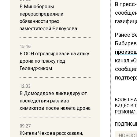
В пресс-
В Минобороны
сообщен
перераспределили
газифиц
обязанности трех
заместителей Белоусова
Ранее Ве
Бибирев
15:16
произо
В ООН отреагировали на атаку
канал «
дрона по пляжу под
Геленджиком
сообщил
подтвер
12:33
В Домодедове ликвидируют
БОЛЬШЕ А
последствия разлива
ВИДЕО В 
химикатов после налета дрона
РЕГИОНА".
ПОДПИСЫВ
09:27
Жители Чехова рассказали,
НОВОС