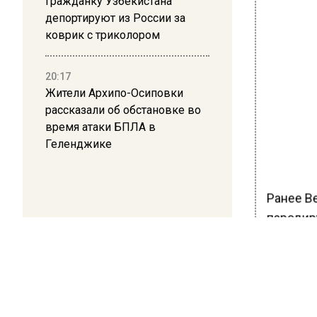
Гражданку Узбекистана
депортируют из России за
коврик с триколором
20:17
Жители Архипо-Осиповки
рассказали об обстановке во
время атаки БПЛА в
Геленджике
Ранее В
пародир
дрона и
БОЛЬШЕ А
ВИДЕО В 