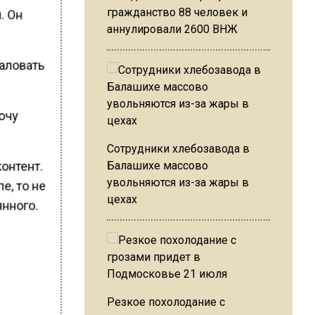
гражданство 88 человек и
. Он
аннулировали 2600 ВНЖ
жаловать
хочу
Сотрудники хлебозавода в
онтент.
Балашихе массово
увольняются из-за жары в
е, то не
цехах
нного.
Резкое похолодание с