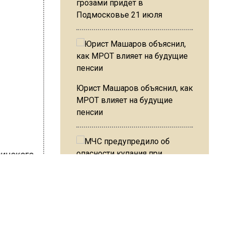
грозами придет в
Подмосковье 21 июля
Юрист Машаров объяснил, как
МРОТ влияет на будущие
пенсии
аинского
МЧС предупредило об
опасности купания при
ШИСЬ!
перепаде температуры в 10