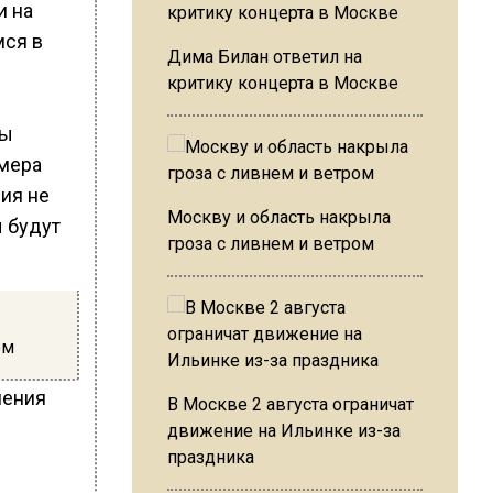
и на
мся в
Дима Билан ответил на
критику концерта в Москве
ды
амера
ия не
Москву и область накрыла
 будут
гроза с ливнем и ветром
ом
шения
В Москве 2 августа ограничат
движение на Ильинке из-за
праздника