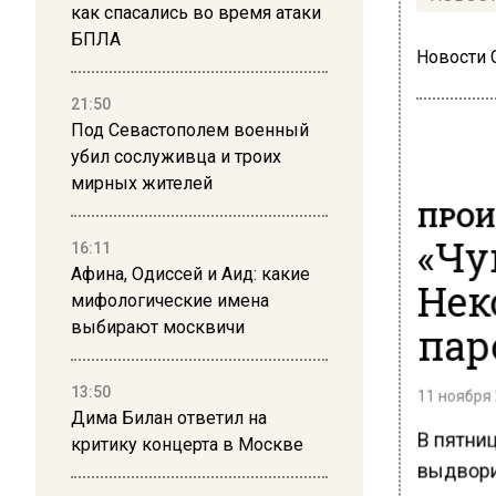
как спасались во время атаки
БПЛА
Новости
21:50
Под Севастополем военный
убил сослуживца и троих
мирных жителей
ПРОИ
«Чу
16:11
Афина, Одиссей и Аид: какие
Нек
мифологические имена
выбирают москвичи
пар
13:50
11 ноября 
Дима Билан ответил на
В пятни
критику концерта в Москве
выдвори