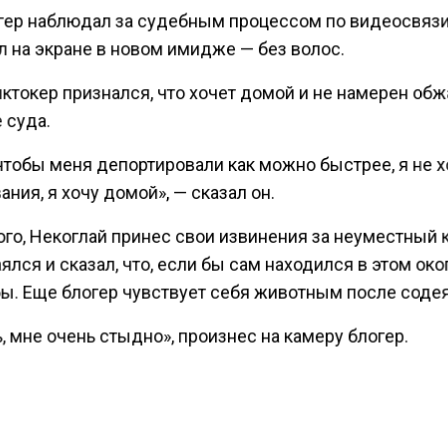
гер наблюдал за судебным процессом по видеосвязи
л на экране в новом имидже — без волос.
ктокер признался, что хочет домой и не намерен об
 суда.
чтобы меня депортировали как можно быстрее, я не 
ния, я хочу домой», — сказал он.
го, Некоглай принес свои извинения за неуместный к
ялся и сказал, что, если бы сам находился в этом окоп
ы. Еще блогер чувствует себя животным после содея
, мне очень стыдно», произнес на камеру блогер.