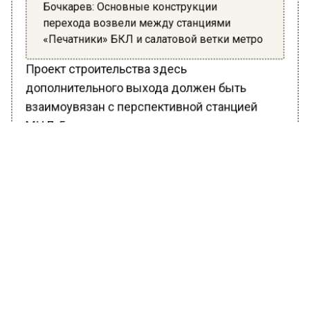
Бочкарев: Основные конструкции
перехода возвели между станциями
«Печатники» БКЛ и салатовой ветки метро
Проект строительства здесь
дополнительного выхода должен быть
взаимоувязан с перспективной станцией
МЦД-5 и должен учитывать порядок выхода
и пересадок пассажиров между станцией
метро и железными дорогами.
Ранее Вести Московского региона сообщали,
что строительство монолитных конструкций
пересадки между станциями «Печатники»
БКЛ и Люблинско-Дмитровской линий
Московского метро
завершилось
. Уже
полностью смонтированы