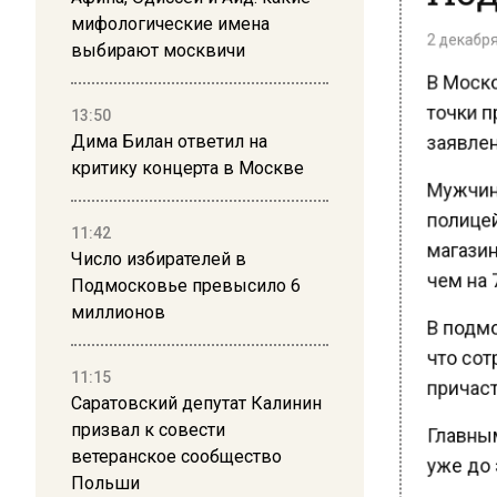
мифологические имена
2 декабря 
выбирают москвичи
В Моско
точки п
13:50
заявлен
Дима Билан ответил на
критику концерта в Москве
Мужчина
полицейс
11:42
магазин
Число избирателей в
чем на 7
Подмосковье превысило 6
миллионов
В подмо
что сот
11:15
причастн
Саратовский депутат Калинин
призвал к совести
Главным
ветеранское сообщество
уже до 
Польши