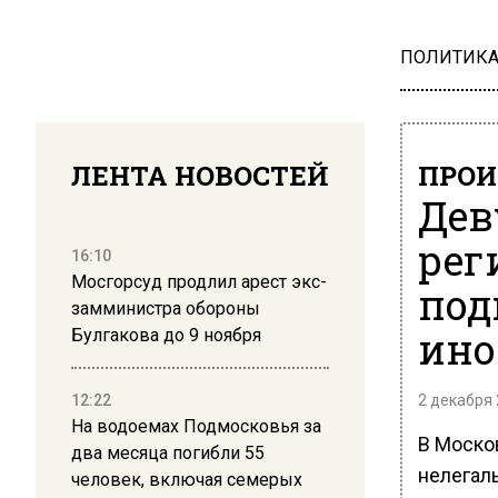
ПОЛИТИК
ЛЕНТА НОВОСТЕЙ
ПРОИ
Дев
рег
16:10
Мосгорсуд продлил арест экс-
под
замминистра обороны
ино
Булгакова до 9 ноября
12:22
2 декабря 
На водоемах Подмосковья за
В Моско
два месяца погибли 55
нелегал
человек, включая семерых