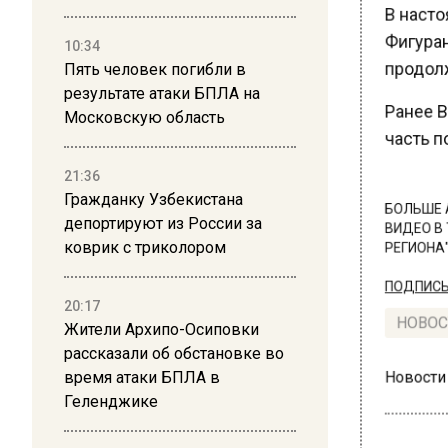
В насто
Фигуран
10:34
продолж
Пять человек погибли в
результате атаки БПЛА на
Ранее В
Московскую область
часть п
21:36
Гражданку Узбекистана
БОЛЬШЕ А
депортируют из России за
ВИДЕО В 
коврик с триколором
РЕГИОНА".
ПОДПИСЫВ
20:17
Жители Архипо-Осиповки
НОВОС
рассказали об обстановке во
время атаки БПЛА в
Новости
Геленджике