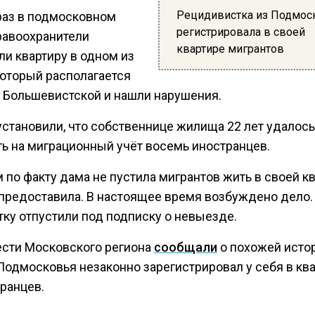
Рецидивистка из Подмос
 раз в подмосковном
регистрировала в своей
равоохранители
квартире мигрантов
ли квартиру в одном из
который располагается
е Большевистской и нашли нарушения.
установили, что собственнице жилища 22 лет удалось
ть на миграционный учёт восемь иностранцев.
 по факту дама не пустила мигрантов жить в своей кв
 предоставила. В настоящее время возбуждено дело.
тку отпустили под подписку о невыезде.
ести Московского региона
сообщали
о похожей исто
Подмосковья незаконно зарегистрировал у себя в кв
ранцев.