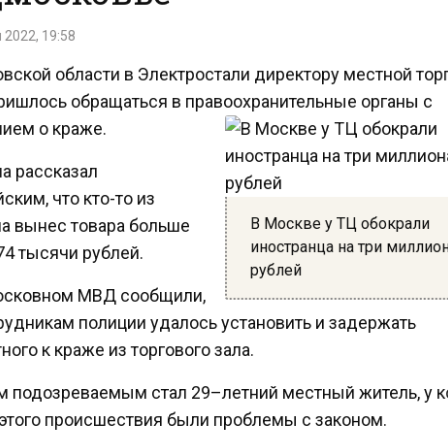
2022, 19:58
вской области в Электростали директору местной то
ришлось обращаться в правоохранительные органы с
ием о краже.
 рассказал
ким, что кто-то из
В Москве у ТЦ обокрали
а вынес товара больше
иностранца на три милли
4 тысячи рублей.
рублей
сковном МВД сообщили,
рудникам полиции удалось установить и задержать
ого к краже из торгового зала.
 подозреваемым стал 29–летний местный житель, у 
этого происшествия были проблемы с законом.