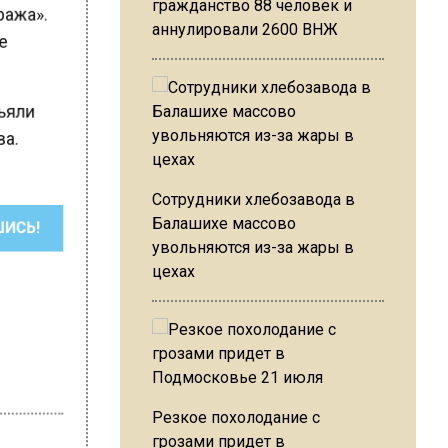
гражданство 88 человек и
Кража».
аннулировали 2600 ВНЖ
ие
зъяли
ва.
Сотрудники хлебозавода в
Балашихе массово
ШИСЬ!
увольняются из-за жары в
цехах
Резкое похолодание с
грозами придет в