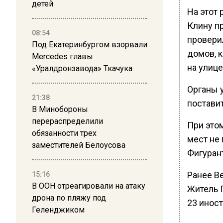
детей
На этот
Клину п
08:54
провери
Под Екатеринбургом взорвали
домов, 
Mercedes главы
на улиц
«Уралдронзавода» Ткачука
Органы 
21:38
постави
В Минобороны
перераспределили
При этом
обязанности трех
мест не
заместителей Белоусова
Фигуран
Ранее В
15:16
В ООН отреагировали на атаку
Житель 
дрона по пляжу под
23 иност
Геленджиком