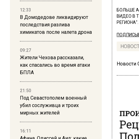
12:33
БОЛЬШЕ А
ВИДЕО В 
В Домодедове ликвидируют
РЕГИОНА".
последствия разлива
химикатов после налета дрона
ПОДПИСЫВ
НОВОС
09:27
Жители Чехова рассказали,
Новости
как спасались во время атаки
БПЛА
21:50
Под Севастополем военный
убил сослуживца и троих
ПРОИ
мирных жителей
Рец
Под
16:11
Афина, Одиссей и Аид: какие