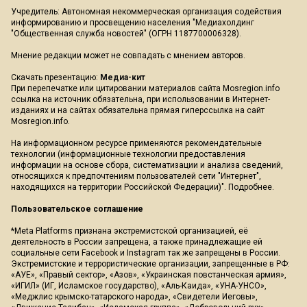
Учредитель: Автономная некоммерческая организация содействия
информированию и просвещению населения "Медиахолдинг
"Общественная служба новостей" (ОГРН 1187700006328).
Мнение редакции может не совпадать с мнением авторов.
Скачать презентацию:
Медиа-кит
При перепечатке или цитировании материалов сайта Mosregion.info
ссылка на источник обязательна, при использовании в Интернет-
изданиях и на сайтах обязательна прямая гиперссылка на сайт
Mosregion.info.
На информационном ресурсе применяются рекомендательные
технологии (информационные технологии предоставления
информации на основе сбора, систематизации и анализа сведений,
относящихся к предпочтениям пользователей сети "Интернет",
находящихся на территории Российской Федерации)".
Подробнее
.
Пользовательское соглашение
*Meta Platforms признана экстремистской организацией, её
деятельность в России запрещена, а также принадлежащие ей
социальные сети Facebook и Instagram так же запрещены в России.
Экстремистские и террористические организации, запрещенные в РФ:
«АУЕ», «Правый сектор», «Азов», «Украинская повстанческая армия»,
«ИГИЛ» (ИГ, Исламское государство), «Аль-Каида», «УНА-УНСО»,
«Меджлис крымско-татарского народа», «Свидетели Иеговы»,