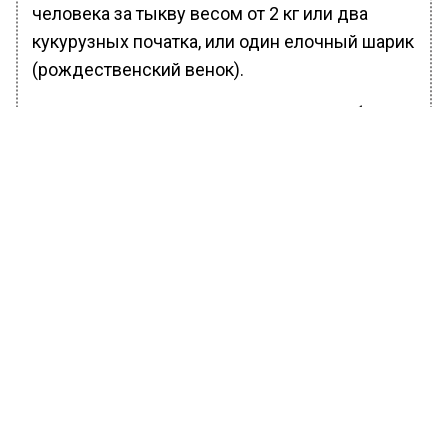
человека за тыкву весом от 2 кг или два
кукурузных початка, или один елочный шарик
(рождественский венок).
Ранее Вести Московского региона сообщали,
что в воскресенье, 4 декабря, на северо-
востоке Москвы, на ВДНХ,
пройдут
специальные мероприятия, посвященные
Всемирному дню катания на коньках,
который был утвержден Международным
союзом конькобежцев в июне 2022 года.
БОЛЬШЕ АКТУАЛЬНЫХ НОВОСТЕЙ И ЭКСКЛЮЗИВНЫХ
ВИДЕО В ТЕЛЕГРАМ-КАНАЛЕ "ВЕСТИ МОСКОВСКОГО
РЕГИОНА".
ПОДПИШИСЬ!