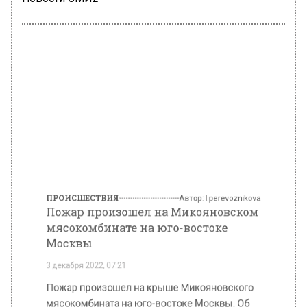
ПРОИСШЕСТВИЯ
Автор:
l.perevoznikova
Пожар произошел на Микояновском
мясокомбинате на юго-востоке
Москвы
3 декабря 2022, 07:21
Пожар произошел на крыше Микояновского
мясокомбината на юго-востоке Москвы. Об
этом сообщает АГН «Москва» со ссылкой на
источник в экстренных службах.
В ТиНАО удалось ликвидировать пожар в
металлическом ангаре