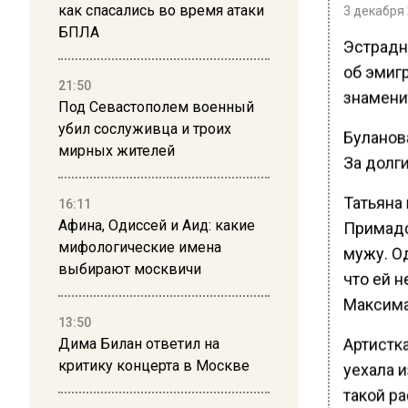
как спасались во время атаки
3 декабря 
БПЛА
Эстрадн
об эмигр
21:50
знаменит
Под Севастополем военный
убил сослуживца и троих
Буланова
мирных жителей
За долг
Татьяна 
16:11
Афина, Одиссей и Аид: какие
Примадо
мифологические имена
мужу. Од
выбирают москвичи
что ей н
Максима 
13:50
Артистка
Дима Билан ответил на
критику концерта в Москве
уехала и
такой ра