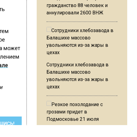
гражданство 88 человек и
ть
аннулировали 2600 ВНЖ
стем
ое
ка может
уплением
Сотрудники хлебозавода в
але
Балашихе массово
увольняются из-за жары в
цехах
и
ШИСЬ!
Резкое похолодание с