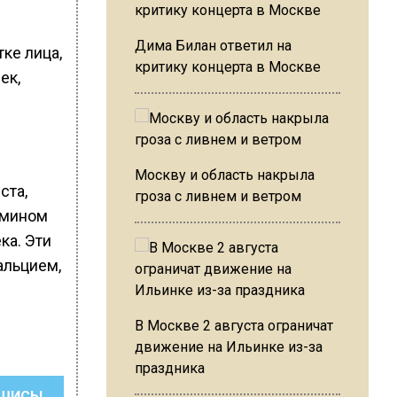
Дима Билан ответил на
ке лица,
критику концерта в Москве
ек,
Москву и область накрыла
ста,
гроза с ливнем и ветром
амином
ка. Эти
альцием,
с
В Москве 2 августа ограничат
движение на Ильинке из-за
праздника
ШИСЬ!