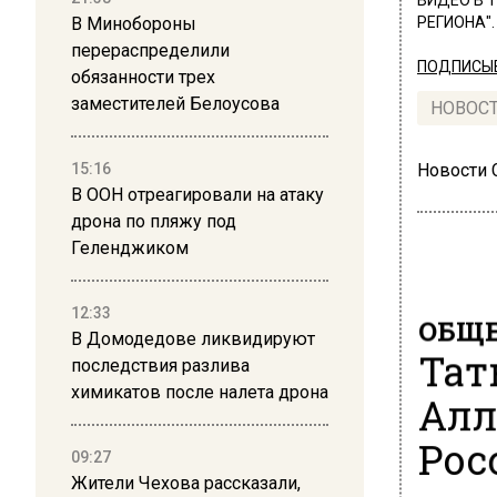
ВИДЕО В 
В Минобороны
РЕГИОНА".
перераспределили
ПОДПИСЫВ
обязанности трех
заместителей Белоусова
НОВОС
15:16
Новости
В ООН отреагировали на атаку
дрона по пляжу под
Геленджиком
12:33
ОБЩЕ
В Домодедове ликвидируют
Тат
последствия разлива
химикатов после налета дрона
Алл
Рос
09:27
Жители Чехова рассказали,