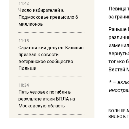
11:42
Певица 
Число избирателей в
за грани
Подмосковье превысило 6
миллионов
Раньше 
различн
11:15
изменил
Саратовский депутат Калинин
вернуть
призвал к совести
только б
ветеранское сообщество
Польши
Вестей 
* — вкл
10:34
иностра
Пять человек погибли в
результате атаки БПЛА на
Московскую область
БОЛЬШЕ А
ВИДЕО В 
21:36
РЕГИОНА".