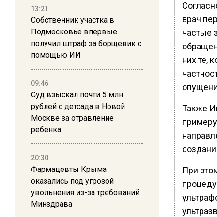
Согласн
13:21
врач пе
Собственник участка в
Подмосковье впервые
частые 
получил штраф за борщевик с
обращен
помощью ИИ
них те, 
частност
09:46
опущение
Суд взыскал почти 5 млн
рублей с детсада в Новой
Также И
Москве за отравление
примеру
ребенка
направл
создания
20:30
Фармацевты Крыма
При это
оказались под угрозой
процеду
увольнения из-за требований
ультраф
Минздрава
ультразв