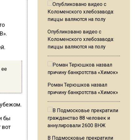
то
Опубликовано видео с
В».
Коломенского хлебозавода:
ей.
пиццы валяются на полу
 ее
Роман Терюшков назвал
причину банкротства «Химок»
рубежом.
ли бы
т вот
В Подмосковье прекратили