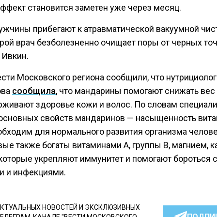
 эффект становится заметен уже через месяц.
ужчины прибегают к атравматической вакуумной чист
орой врач безболезненно очищает поры от черных точ
 Ивкин.
ести Московского региона сообщили, что нутрициолог
ова
сообщила
, что мандарины помогают снижать вес
рживают здоровье кожи и волос. По словам специали
 основных свойств мандаринов — насыщенность вит
еобходим для нормального развития организма челове
ые также богаты витаминами A, группы B, магнием, к
 которые укрепляют иммунитет и помогают бороться 
и и инфекциями.
КТУАЛЬНЫХ НОВОСТЕЙ И ЭКСКЛЮЗИВНЫХ
ПОДПИ