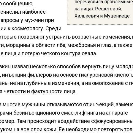
перечислила проблемные
о сообщению,
на лицах Решетовой,
речислил наиболее
Хилькевич и Муцениеце
запросы у мужчин при
ии к косметологу. Среди
которые позволяют устранить возрастные изменения, 
и, морщины в области лба, межбровья и глаз, а также
 лица и потерю четкого контура овала.
вкин назвал несколько способов вернуть лицу молодо
, инъекции филлеров на основе гиалуроновой кислот
ены не на глубинные изменения, а на омоложение с
 четкости и фактурности лица.
м многие мужчины отказываются от инъекций, заменя
рами безинъекционного смас-лифтинга на аппарате
ормер. Там происходит воздействие сфокусированн
уком на все слои кожи. Ее необходимо повторять тол