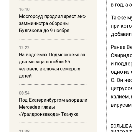
в год, а
16:10
Мосгорсуд продлил арест экс-
Также м
замминистра обороны
при кот
Булгакова до 9 ноября
добавил
Ранее В
12:22
На водоемах Подмосковья за
Свирид
два месяца погибли 55
и подде
человек, включая семерых
одно из
детей
C. Он н
цитрусов
08:54
калием,
Под Екатеринбургом взорвали
вирусам
Mercedes главы
«Уралдронзавода» Ткачука
БОЛЬШЕ А
21:38