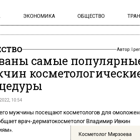
А
ЭКОНОМИКА
ОБЩЕСТВО
ТРА
СТВО
Автор:
l.pe
ваны самые популярные
чин косметологически
цедуры
2022, 10:54
его мужчины посещают косметологов для омоложен
общает врач-дерматокосметолог Владимир Ивкин
иям».
Косметолог Мирзоева