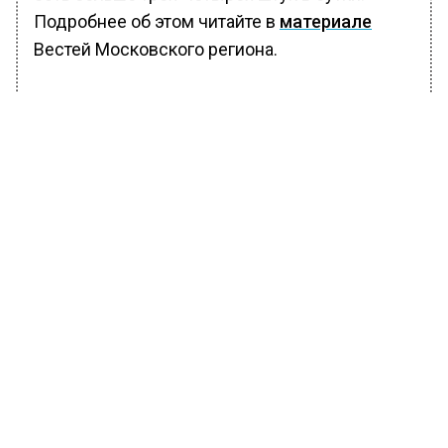
Подробнее об этом читайте в
материале
Вестей Московского региона.
БОЛЬШЕ АКТУАЛЬНЫХ НОВОСТЕЙ И ЭКСКЛЮЗИВНЫХ
ВИДЕО В ТЕЛЕГРАМ-КАНАЛЕ "ВЕСТИ МОСКОВСКОГО
РЕГИОНА".
ПОДПИШИСЬ!
ПОДПИСЫВАЙТЕСЬ НА МОСРЕГИОН:
НОВОСТИ
ДЗЕН
ТЕЛЕГРАМ
Новости СМИ2