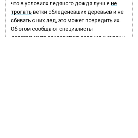
что в условиях ледяного дождя лучше
не
трогать
ветки обледеневших деревьев и не
сбивать с них лед, это может повредить их.
Об этом сообщают специалисты
департамента природопользования и охраны
окружающей среды столицы.Ледяной
дождь приводит к образованию корки,
которая в том числе полностью покрывает
деревья. Кристаллы льда утяжеляют ветви,
тянут их вниз, что может очень негативно
сказаться на состоянии саженцев. Оббивать
лед с ветвей не рекомендуется, так как это
приведет к повреждениям и разломам, то
есть буквально к открытым ранам на
поверхности.