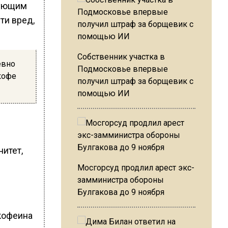
рующим
ти вред,
Собственник участка в
евно
Подмосковье впервые
кофе
получил штраф за борщевик с
помощью ИИ
итет,
Мосгорсуд продлил арест экс-
замминистра обороны
Булгакова до 9 ноября
 кофеина