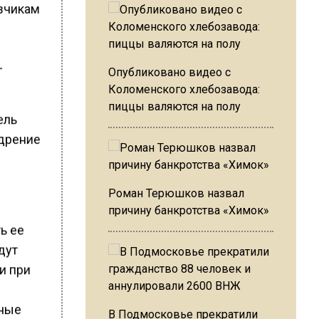
азчикам
—
Опубликовано видео с
Коломенского хлебозавода:
пиццы валяются на полу
ель
едрение
Роман Терюшков назвал
причину банкротства «Химок»
ь ее
дут
и при
ьные
В Подмосковье прекратили