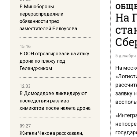
ОБЩЕ
В Минобороны
На 
перераспределили
обязанности трех
ста
заместителей Белоусова
Сбе
15:16
В ООН отреагировали на атаку
5 декабря 
дрона по пляжу под
На моск
Геленджиком
«Логист
рассчит
12:33
заявку н
В Домодедове ликвидируют
восполь
последствия разлива
химикатов после налета дрона
«Интегр
непосре
09:27
государ
Жители Чехова рассказали,