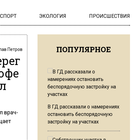
НСПОРТ
ЭКОЛОГИЯ
ПРОИСШЕСТВИЯ
ПОПУЛЯРНОЕ
лав Петров
ерег
офе
ил
В ГД рассказали о намерениях
л врач-
остановить беспорядочную
щает
застройку на участках