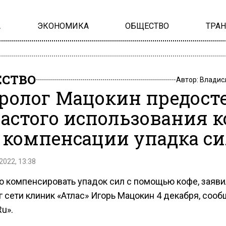
А
ЭКОНОМИКА
ОБЩЕСТВО
ТРА
СТВО
Автор:
Владис
ролог Мацокин предост
частого использования к
 компенсации упадка с
2022, 13:38
о компенсировать упадок сил с помощью кофе, заяви
 сети клиник «Атлас» Игорь Мацокин 4 декабря, сооб
Ru».