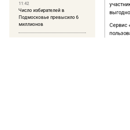
участник
11:42
Число избирателей в
выгодно 
Подмосковье превысило 6
миллионов
Сервис 
пользов
сессии,
11:15
Саратовский депутат Калинин
карточк
призвал к совести
восполь
ветеранское сообщество
доставк
Польши
том числ
дополни
10:34
сопрово
Пять человек погибли в
скоррек
результате атаки БПЛА на
победы 
Московскую область
товара,
заполне
21:36