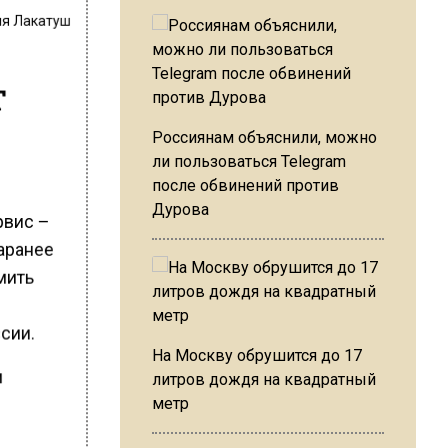
я Лакатуш
т
Россиянам объяснили, можно
ли пользоваться Telegram
после обвинений против
Дурова
рвис –
заранее
мить
сии.
На Москву обрушится до 17
и
литров дождя на квадратный
метр