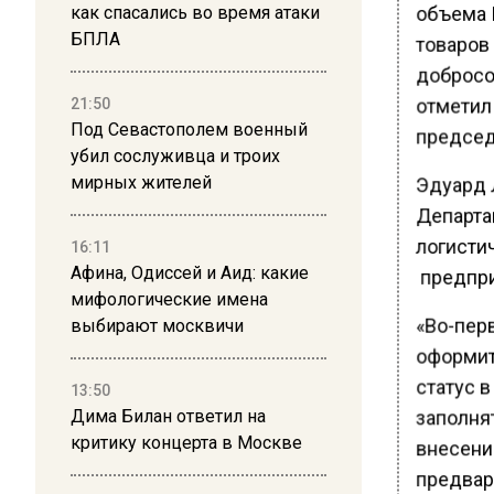
объема 
как спасались во время атаки
БПЛА
товаров
добросо
отметил
21:50
Под Севастополем военный
председ
убил сослуживца и троих
Эдуард 
мирных жителей
Департа
логисти
16:11
Афина, Одиссей и Аид: какие
предпри
мифологические имена
«Во-пер
выбирают москвичи
оформить
статус в
13:50
заполня
Дима Билан ответил на
критику концерта в Москве
внесени
предвар