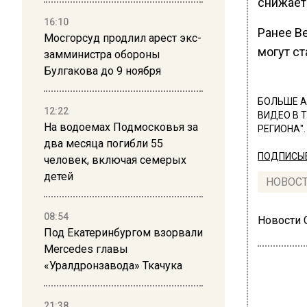
снижает
16:10
Ранее В
Мосгорсуд продлил арест экс-
могут с
замминистра обороны
Булгакова до 9 ноября
БОЛЬШЕ А
12:22
ВИДЕО В 
На водоемах Подмосковья за
РЕГИОНА".
два месяца погибли 55
ПОДПИСЫВ
человек, включая семерых
детей
НОВОС
08:54
Новости
Под Екатеринбургом взорвали
Mercedes главы
«Уралдронзавода» Ткачука
21:38