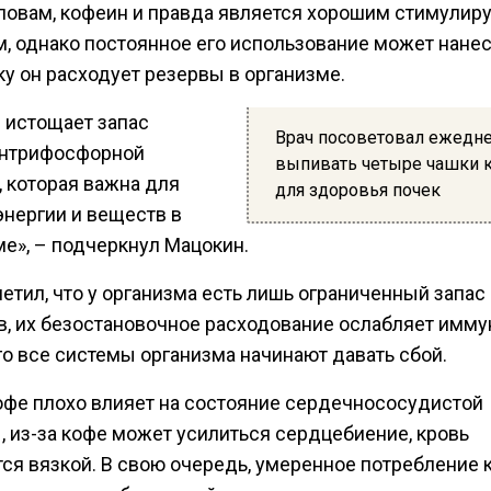
словам, кофеин и правда является хорошим стимули
м, однако постоянное его использование может нанес
у он расходует резервы в организме.
 истощает запас
Врач посоветовал ежедн
нтрифосфорной
выпивать четыре чашки 
, которая важна для
для здоровья почек
энергии и веществ в
ме», – подчеркнул Мацокин.
етил, что у организма есть лишь ограниченный запас
в, их безостановочное расходование ослабляет иммун
го все системы организма начинают давать сбой.
офе плохо влияет на состояние сердечнососудистой
, из-за кофе может усилиться сердцебиение, кровь
тся вязкой. В свою очередь, умеренное потребление