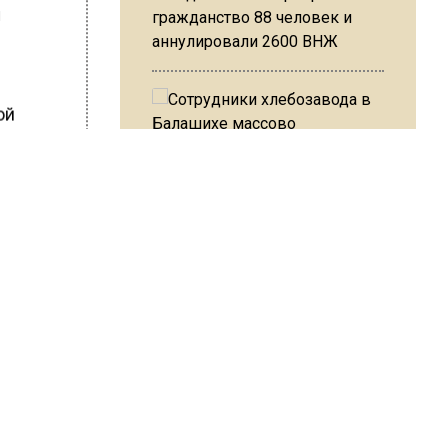
м
гражданство 88 человек и
аннулировали 2600 ВНЖ
ой
 в
оимость
Сотрудники хлебозавода в
рмы, в
Балашихе массово
сть
увольняются из-за жары в
цехах
)
ки
сле
» будет
Резкое похолодание с