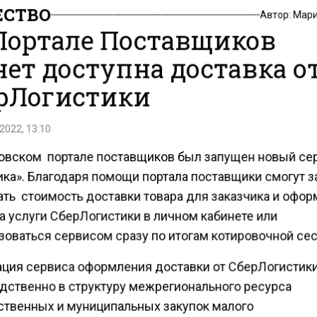
СТВО
Автор:
Мари
Портале Поставщиков
нет доступна доставка о
рЛогистики
2022, 13:10
овском портале поставщиков был запущен новый се
ика». Благодаря помощи портала поставщики смогут 
ать стоимость доставки товара для заказчика и офор
а услуги СберЛогистики в личном кабинете или
зоваться сервисом сразу по итогам котировочной сес
ация сервиса оформления доставки от СберЛогистик
дственно в структуру межрегионального ресурса
ственных и муниципальных закупок малого