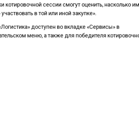
и котировочной сессии смогут оценить, насколько и
участвовать в той или иной закупке».
«Логистика» доступен во вкладке «Сервисы» в
ательском меню, а также для победителя котировочн
 который может перейти по ссылке «График поставки»
е конкретной котировочной сессии. Чтобы им
зоваться, необходимо нажать кнопку «Рассчитать ст
и». После чего появится возможность заполнения фо
е характер и параметры груза, отметить необходимо
тельных условий доставки (например, наличие
дительных документов или дополнительной упаковки
тировать заполненный автоматически (в случае
в котировочной сессии), адрес отправления и достав
 или ввести необходимые данные самостоятельно. По
ния полей и нажатия кнопки «Дополнительный расчет