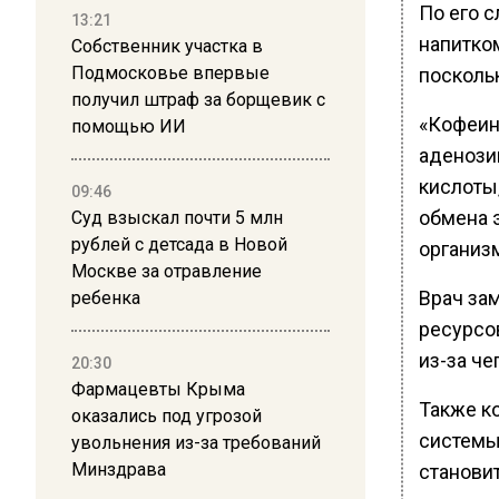
По его 
13:21
напитко
Собственник участка в
Подмосковье впервые
поскольк
получил штраф за борщевик с
«Кофеин
помощью ИИ
аденози
кислоты
09:46
обмена 
Суд взыскал почти 5 млн
рублей с детсада в Новой
организ
Москве за отравление
Врач зам
ребенка
ресурсо
из-за че
20:30
Фармацевты Крыма
Также к
оказались под угрозой
системы
увольнения из-за требований
Минздрава
станови