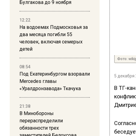
Булгакова до 9 ноября
12:22
На водоемах Подмосковья за
два месяца погибли 55
человек, включая семерых
детей
Фото: wiki
08:54
Под Екатеринбургом взорвали
5 декабря 
Mercedes главы
В ТГ-ка
«Уралдронзавода» Ткачука
конфлик
Дмитрие
21:38
В Минобороны
перераспределили
Согласн
обязанности трех
беседует
заместителей Белоусова