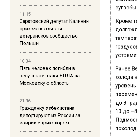
сугробы
11:15
Кроме то
Саратовский депутат Калинин
призвал к совести
долгожд
ветеранское сообщество
темпера
Польши
градусо
устремит
10:34
Ранее В
Пять человек погибли в
результате атаки БПЛА на
холода 
Московскую область
уровень 
перемен
21:36
до 8 гра
Гражданку Узбекистана
10 до –8
депортируют из России за
Подмоск
коврик с триколором
похолод