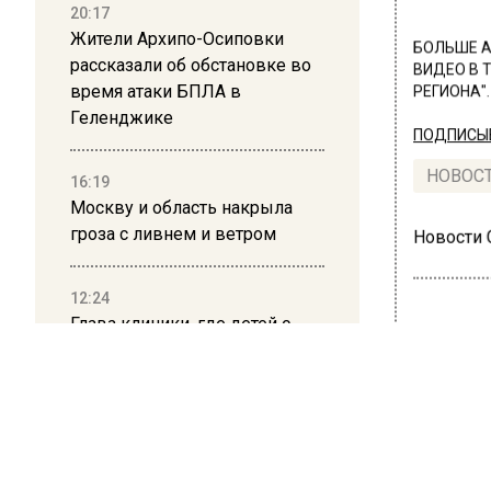
20:17
Жители Архипо-Осиповки
БОЛЬШЕ А
рассказали об обстановке во
ВИДЕО В 
время атаки БПЛА в
РЕГИОНА".
Геленджике
ПОДПИСЫВ
НОВОС
16:19
Москву и область накрыла
гроза с ливнем и ветром
Новости
12:24
Глава клиники, где детей с
аутизмом лечили клизмой,
исчез после возбуждения
ОБЩЕ
дела
В М
сил
12:15