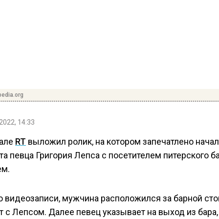
pedia.org
2022, 14:33
нале
RT
выложил ролик, на котором запечатлено нача
та певца Григория Лепса с посетителем питерского б
м.
о видеозаписи, мужчина расположился за барной сто
 с Лепсом. Далее певец указывает на выход из бара,