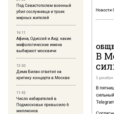
Под Севастополем военный
Новости
убил сослуживца и троих
мирных жителей
16:11
Афина, Одиссей и Аид: какие
мифологические имена
ОБЩЕ
выбирают москвичи
В М
сил
13:50
Дима Билан ответил на
критику концерта в Москве
5 декабря 
В пятниц
11:42
сильный 
Число избирателей в
Telegra
Подмосковье превысило 6
миллионов
Согласн