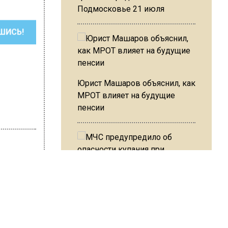
Подмосковье 21 июля
ШИСЬ!
Юрист Машаров объяснил, как
МРОТ влияет на будущие
пенсии
Герасимова
МЧС предупредило об
опасности купания при
перепаде температуры в 10