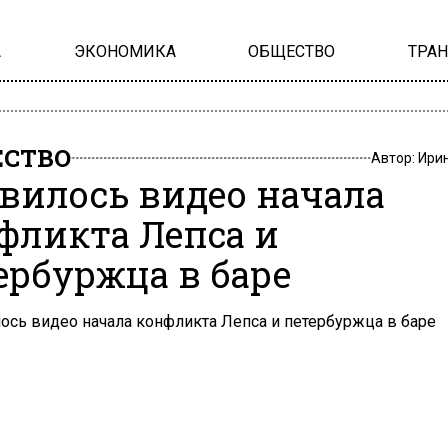
А
ЭКОНОМИКА
ОБЩЕСТВО
ТРА
СТВО
Автор:
Ири
вилось видео начала
фликта Лепса и
ербуржца в баре