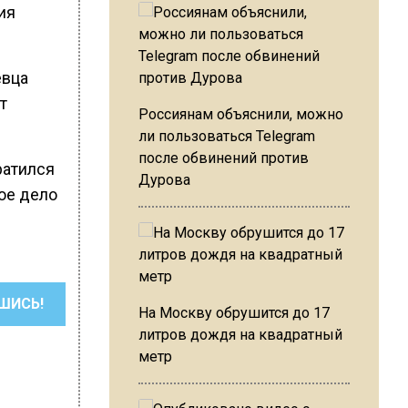
ия
евца
т
Россиянам объяснили, можно
ли пользоваться Telegram
после обвинений против
ратился
Дурова
ое дело
ШИСЬ!
На Москву обрушится до 17
литров дождя на квадратный
метр