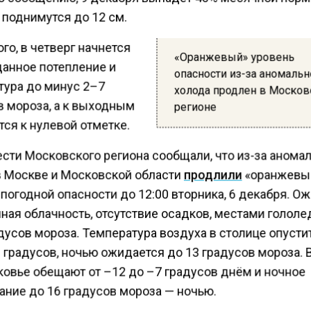
 поднимутся до 12 см.
го, в четверг начнется
«Оранжевый» уровень
анное потепление и
опасности из-за аномальн
тура до минус 2–7
холода продлен в Моско
в мороза, а к выходным
регионе
ся к нулевой отметке.
ести Московского региона сообщали, что из-за анома
в Москве и Московской области
продлили
«оранжевы
погодной опасности до 12:00 вторника, 6 декабря. О
ная облачность, отсутствие осадков, местами гололе
дусов мороза. Температура воздуха в столице опусти
 градусов, ночью ожидается до 13 градусов мороза. 
овье обещают от –12 до –7 градусов днём и ночное
ание до 16 градусов мороза — ночью.