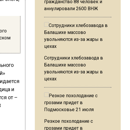
гражданство 88 человек и
аннулировали 2600 ВНЖ
ого
вском
Сотрудники хлебозавода в
льного
Балашихе массово
увольняются из-за жары в
й»
цехах
жидается
дица и
тся от –
В
Резкое похолодание с
грозами придет в