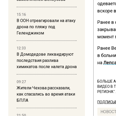
одеваетс
вскоре в
15:16
В ООН отреагировали на атаку
Ранее в
дрона по пляжу под
закрываю
Геленджиком
момент 
Ранее В
12:33
В Домодедове ликвидируют
в больн
последствия разлива
на
Лепса
химикатов после налета дрона
БОЛЬШЕ А
09:27
ВИДЕО В 
Жители Чехова рассказали,
РЕГИОНА".
как спасались во время атаки
БПЛА
ПОДПИСЫВ
НОВОС
21:50