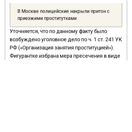
В Москве полицейские накрыли притон с
приезжими проститутками
Уточняется, что по данному факту было
возбуждено уголовное дело по ч. 1 ст. 241 УК
РФ («Организация занятия проституцией»).
Фигурантке избрана мера пресечения в виде
подписки о невыезде.
Кроме того, в помещении сотрудниками
полиции были задержаны двое приезжих
женщин 22 и 29 лет по подозрению в
оказании услуг интимного характера за
денежное вознаграждение. В отношении них
составлены протоколы об
административном правонарушении,