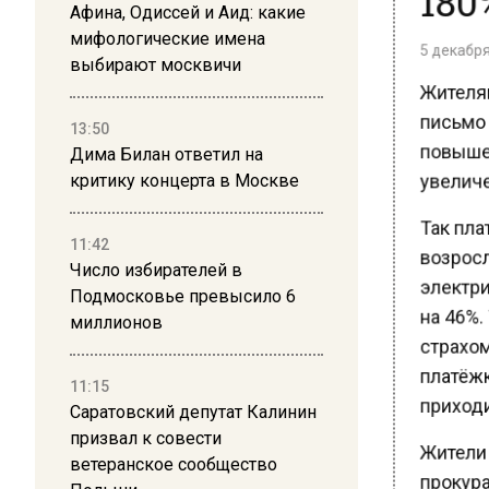
Афина, Одиссей и Аид: какие
мифологические имена
5 декабря 
выбирают москвичи
Жителям
письмо о
13:50
повышен
Дима Билан ответил на
увеличе
критику концерта в Москве
Так пла
11:42
возросла
Число избирателей в
электрич
Подмосковье превысило 6
на 46%. 
миллионов
страхом
платёжки
11:15
приходил
Саратовский депутат Калинин
призвал к совести
Жители н
ветеранское сообщество
прокурат