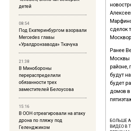
новостр
детей
Алексее
Марфино
08:54
сделок т
Под Екатеринбургом взорвали
Москвор
Mercedes главы
«Уралдронзавода» Ткачука
Ранее В
Москвы 
21:38
районе,
В Минобороны
будут н
перераспределили
обязанности трех
будет р
заместителей Белоусова
домов в
пятиэта
15:16
В ООН отреагировали на атаку
дрона по пляжу под
БОЛЬШЕ А
ВИДЕО В 
Геленджиком