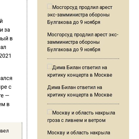
й
и за
Мосгорсуд продлил арест экс-
ный в
замминистра обороны
пал
Булгакова до 9 ноября
 2021
зался
ыре с
Дима Билан ответил на
критику концерта в Москве
те —
ем в
овел
Москву и область накрыла