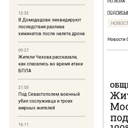
РЕГИОНА".
ПОДПИСЫВ
12:33
В Домодедове ликвидируют
НОВОС
последствия разлива
химикатов после налета дрона
Новости
09:27
Жители Чехова рассказали,
как спасались во время атаки
БПЛА
ОБЩЕ
Жит
21:50
Под Севастополем военный
Мос
убил сослуживца и троих
мирных жителей
под
180
16:11