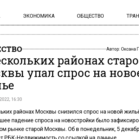
А
ЭКОНОМИКА
ОБЩЕСТВО
ТРА
СТВО
Автор:
Оксана 
ескольких районах стар
квы упал спрос на ново
ье
2022, 16:30
льких районах Москвы снизился спрос на новой жильё
шее падение спроса на новостройки было зафиксиро
ом рынке старой Москвы. Об в понедельник, 5 декабр
т РБК-Недвижимость со ссылкой на данные