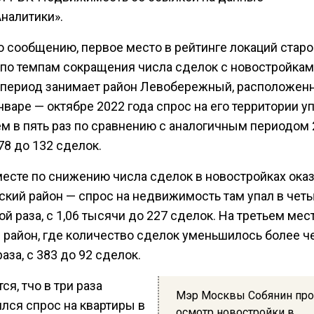
налитики».
о сообщению, первое место в рейтинге локаций старо
по темпам сокращения числа сделок с новостройкам
 период занимает район Левобережный, расположен
нваре — октябре 2022 года спрос на его территории у
ем в пять раз по сравнению с аналогичным периодом
678 до 132 сделок.
месте по снижению числа сделок в новостройках ока
ский район — спрос на недвижимость там упал в чет
й раза, с 1,06 тысячи до 227 сделок. На третьем мес
 район, где количество сделок уменьшилось более ч
аза, с 383 до 92 сделок.
ся, тчо в три раза
Мэр Москвы Собянин пр
лся спрос на квартиры в
осмотр новостройки в