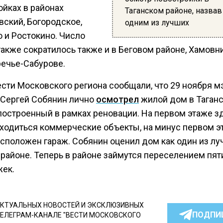
ойках в районах
Таганском районе, назва
вский, Богородское,
одним из лучших
 и Ростокино. Число
акже сократилось также и в Беговом районе, Хамовн
ечье-Сабурове.
ести Московского региона сообщали, что 29 ноября м
Сергей Собянин лично
осмотрел
жилой дом в Таган
 построенный в рамках реновации. На первом этаже з
аходиться коммерческие объекты, на минус первом э
асположен гараж. Собянин оценил дом как один из л
 районе. Теперь в районе займутся переселением пят
жек.
КТУАЛЬНЫХ НОВОСТЕЙ И ЭКСКЛЮЗИВНЫХ
ПОДПИ
ТЕЛЕГРАМ-КАНАЛЕ "ВЕСТИ МОСКОВСКОГО