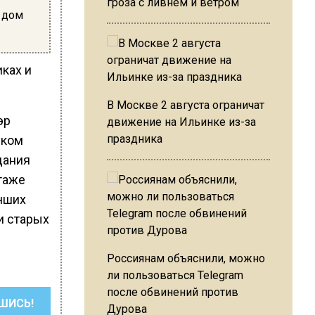
гроза с ливнем и ветром
в дом
иках и
В Москве 2 августа ограничат
эр
движение на Ильинке из-за
праздника
ском
дания
таже
учших
и старых
Россиянам объяснили, можно
ли пользоваться Telegram
после обвинений против
ШИСЬ!
Дурова