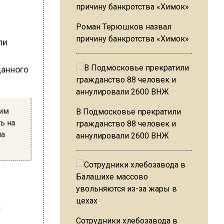
Роман Терюшков назвал
али
причину банкротства «Химок»
щанного
аким
В Подмосковье прекратили
ть на
гражданство 88 человек и
ма
аннулировали 2600 ВНЖ
в
Сотрудники хлебозавода в