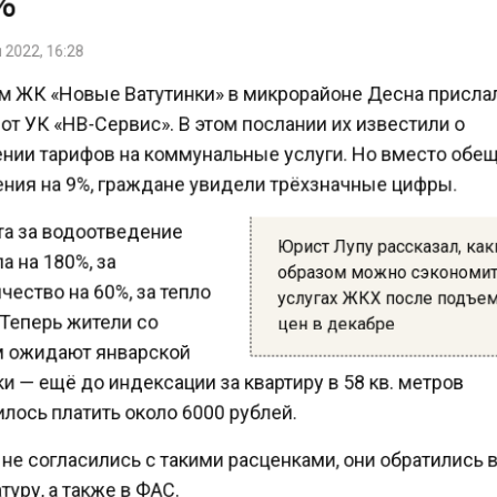
2022, 16:28
 ЖК «Новые Ватутинки» в микрорайоне Десна присл
т УК «НВ-Сервис». В этом послании их известили о
ии тарифов на коммунальные услуги. Но вместо обе
ния на 9%, граждане увидели трёхзначные цифры.
та за водоотведение
Юрист Лупу рассказал, к
 на 180%, за
образом можно сэкономи
ество на 60%, за тепло
услугах ЖКХ после подъе
Теперь жители со
цен в декабре
 ожидают январской
 — ещё до индексации за квартиру в 58 кв. метров
ось платить около 6000 рублей.
е согласились с такими расценками, они обратились 
уру, а также в ФАС.