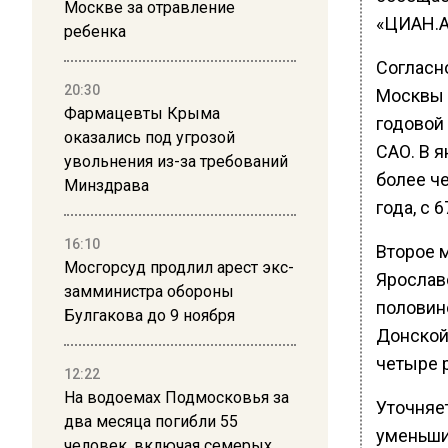
Москве за отравление
«ЦИАН.А
ребенка
Согласн
20:30
Москвы 
Фармацевты Крыма
годовой
оказались под угрозой
САО. В я
увольнения из-за требований
более ч
Минздрава
года, с 
16:10
Второе 
Мосгорсуд продлил арест экс-
Ярослав
замминистра обороны
половино
Булгакова до 9 ноября
Донской
четыре р
12:22
На водоемах Подмосковья за
Уточняет
два месяца погибли 55
уменьши
человек, включая семерых