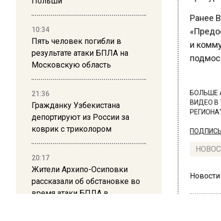
Польши
Ранее В
10:34
«Предос
Пять человек погибли в
и комму
результате атаки БПЛА на
подмоск
Московскую область
21:36
БОЛЬШЕ А
Гражданку Узбекистана
ВИДЕО В 
РЕГИОНА".
депортируют из России за
коврик с триколором
ПОДПИСЫВ
НОВОС
20:17
Жители Архипо-Осиповки
рассказали об обстановке во
Новости
время атаки БПЛА в
Геленджике