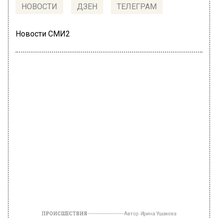
НОВОСТИ
ДЗЕН
ТЕЛЕГРАМ
Новости СМИ2
ПРОИСШЕСТВИЯ
Автор:
Ирина Ушакова
Прокуратура Москвы требует
завести дело на «афериста из Tinder»
5 декабря 2022, 18:18
Прокуратура российской столицы требует
возбудить уголовное дело о мошенничестве
после обращений местных жительниц,
пострадавших от «альфонса из Tinder».