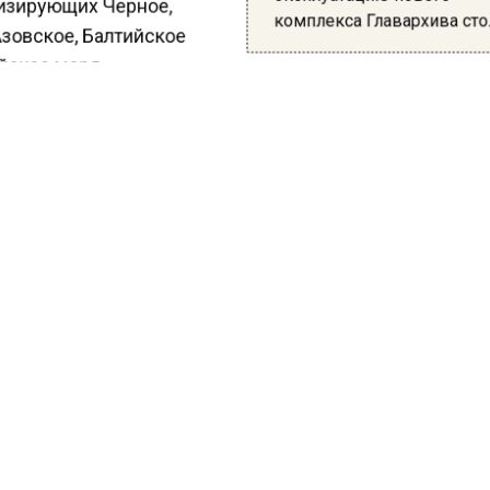
зирующих Черное,
комплекса Главархива с
зовское, Балтийское
йское моря.
было возведено в 1985 году. После реконструкции о
 вокзала превысит 6,8 тысячи квадратных метров.
ообщалось, что с момента запуска МЦД в столице
руировали и построили 30 пригородных вокзалов. Вс
ствуют стандартам московского транспорта. Подробн
читайте в
материале
Вестей Московского региона.
КТУАЛЬНЫХ НОВОСТЕЙ И ЭКСКЛЮЗИВНЫХ
ПОДПИ
ТЕЛЕГРАМ-КАНАЛЕ "ВЕСТИ МОСКОВСКОГО
АЙТЕСЬ НА МОСРЕГИОН: