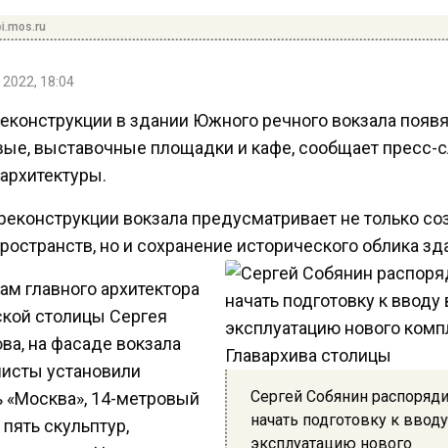
i.mos.ru
2022, 18:04
еконструкции в здании Южного речного вокзала появ
ые, выставочные площадки и кафе, сообщает пресс-
рхитектуры.
реконструкции вокзала предусматривает не только с
остранств, но и сохранение исторического облика зд
ам главного архитектора
кой столицы Сергея
а, на фасаде вокзала
исты установили
Сергей Собянин распоряд
 «Москва», 14-метровый
начать подготовку к ввод
пять скульптур,
эксплуатацию нового