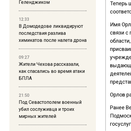
Геленджиком
Теперь ш
соответ
12:33
Имя Орл
В Домодедове ликвидируют
связи с
последствия разлива
химикатов после налета дрона
области
присваи
учрежде
09:27
Жители Чехова рассказали,
выдающ
как спасались во время атаки
деятелей
БПЛА
представ
Орлов ра
21:50
Под Севастополем военный
Ранее В
убил сослуживца и троих
Подмоск
мирных жителей
госуслу