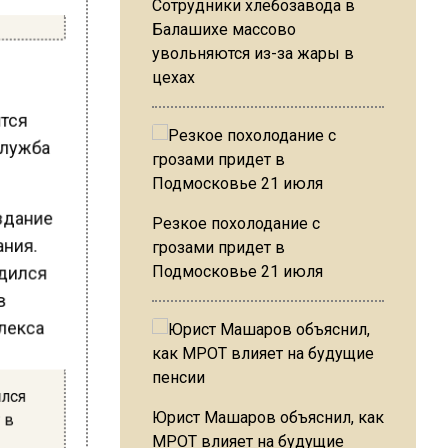
Сотрудники хлебозавода в
Балашихе массово
увольняются из-за жары в
цехах
ятся
служба
оздание
Резкое похолодание с
ания.
грозами придет в
Подмосковье 21 июля
ился
Юрист Машаров объяснил, как
у в
МРОТ влияет на будущие