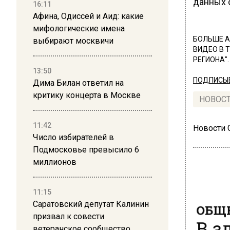
данных о
16:11
Афина, Одиссей и Аид: какие
мифологические имена
БОЛЬШЕ А
выбирают москвичи
ВИДЕО В 
РЕГИОНА".
13:50
ПОДПИСЫВ
Дима Билан ответил на
критику концерта в Москве
НОВОС
11:42
Новости
Число избирателей в
Подмосковье превысило 6
миллионов
11:15
ОБЩЕ
Саратовский депутат Калинин
В з
призвал к совести
ветеранское сообщество