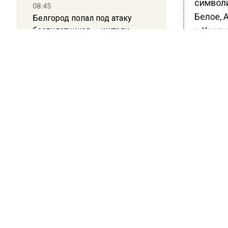
символи
08:45
Белое, А
Белгород попал под атаку
беспилотников — жители
и Каспи
слышали взрывы
Здание 
площадь
21:13
Подмосковные врачи спасли
Ранее с
младенца весом 650 граммов
реконст
соответ
16:58
об этом 
В Москве 2 августа ограничат
движение на Ильинке из-за
праздника
БОЛЬШЕ А
ВИДЕО В 
РЕГИОНА".
13:30
Путин указал Воробьеву на
ПОДПИСЫВ
большие долги Московской