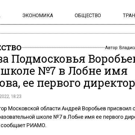
А
ЭКОНОМИКА
ОБЩЕСТВО
ТРА
СТВО
Автор:
Владис
ва Подмосковья Воробье
 школе №7 в Лобне имя
ова, ее первого директо
2022, 18:23
тор Московской области Андрей Воробьев присвоил 
азовательной школе №7 в Лобне имя ее первого дире
 сообщает РИАМО.