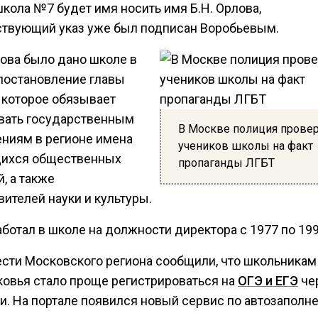
кола №7 будет имя носить имя Б.Н. Орлова,
ствующий указ уже был подписан Воробьевым.
ова было дано школе в
 постановление главы
, которое обязывает
вать государственным
В Москве полиция прове
ниям в регионе имена
учеников школы на факт
ихся общественных
пропаганды ЛГБТ
, а также
ителей науки и культуры.
ботал в школе на должности директора с 1977 по 199
ести Московского региона сообщили, что школьникам
овья стало проще регистрироваться на
ОГЭ и ЕГЭ
че
ги. На портале появился новый сервис по автозаполн