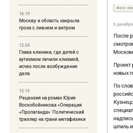
Фото: stro
16:19
Москву и область накрыла
6 декабря 
гроза с ливнем и ветром
После р
смотров
12:24
Москома
Глава клиники, где детей с
аутизмом лечили клизмой,
Проект 
исчез после возбуждения
новых пр
дела
По слов
12:15
российс
Рецензия на роман Юрия
Кузнецов
Воскобойникова «Операция
специал
«Пропаганда»: Политический
надпись
триллер на грани метафизики
шпиль и 