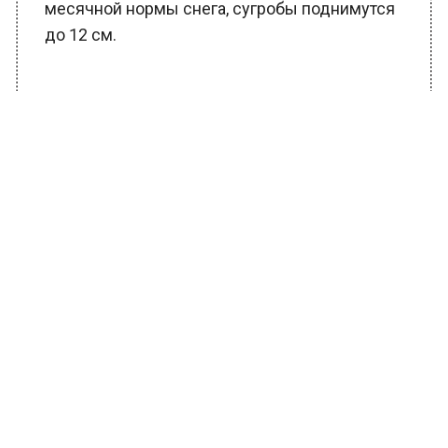
месячной нормы снега, сугробы поднимутся
до 12 см.
БОЛЬШЕ АКТУАЛЬНЫХ НОВОСТЕЙ И ЭКСКЛЮЗИВНЫХ
ВИДЕО В ТЕЛЕГРАМ-КАНАЛЕ "ВЕСТИ МОСКОВСКОГО
РЕГИОНА".
ПОДПИШИСЬ!
ПОДПИСЫВАЙТЕСЬ НА МОСРЕГИОН:
НОВОСТИ
ДЗЕН
ТЕЛЕГРАМ
Новости СМИ2