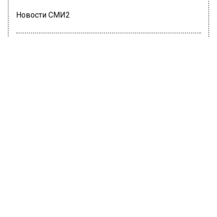
Новости СМИ2
ЭКОНОМИКА
Автор:
Ирина Ушакова
В РФ выделили дополнительные
деньги на зарплаты медикам
6 декабря 2022, 18:18
На зарплаты медработникам в регионы РФ
направили 58,6 млрд рублей,
проинформировал глава Минздрава Михаил
Мурашко.
Врач Коновалов напомнил о риске
заражения инфекциями при получении