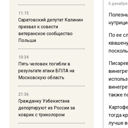
6 декабря 
Полезны
11:15
Саратовский депутат Калинин
нутрици
призвал к совести
По ее сл
ветеранское сообщество
Польши
квашену
посколь
10:34
Писарев
Пять человек погибли в
винегрет
результате атаки БПЛА на
Московскую область
использ
винегрет
также п
21:36
Гражданку Узбекистана
Картофе
депортируют из России за
тогда кр
коврик с триколором
лучше в