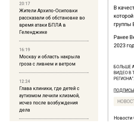
20:17
В качес
Жители Архипо-Осиповки
которой
рассказали об обстановке во
группы В
время атаки БПЛА в
Геленджике
Ранее В
2023 го
16:19
Москву и область накрыла
гроза с ливнем и ветром
БОЛЬШЕ А
ВИДЕО В 
РЕГИОНА".
12:24
Глава клиники, где детей с
ПОДПИСЫВ
аутизмом лечили клизмой,
исчез после возбуждения
НОВОС
дела
Новости
12:15