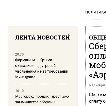
ПОЛИТИК
ЛЕНТА НОВОСТЕЙ
ОБЩЕ
Сбе
опл
20:30
Фармацевты Крыма
моб
оказались под угрозой
«Аэ
увольнения из-за требований
Минздрава
6 декабря 
16:10
Сбер в 
Мосгорсуд продлил арест экс-
оплату 
замминистра обороны