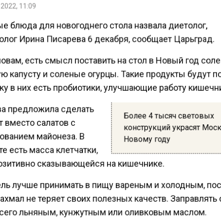
2022, 11:09
е блюда для новогоднего стола назвала диетолог,
олог Ирина Писарева 6 декабря, сообщает Царьград.
овам, есть смысл поставить на стол в Новый год соле
ю капусту и соленые огурцы. Такие продукты будут п
ку в них есть пробиотики, улучшающие работу кишечн
а предложила сделать
Более 4 тысяч световых
 вместо салатов с
конструкций украсят Мос
ованием майонеза. В
Новому году
е есть масса клетчатки,
озитивно сказывающейся на кишечнике.
ль лучше принимать в пищу вареным и холодным, по
ахмал не теряет своих полезных качеств. Заправлять
сего льняным, кунжутным или оливковым маслом.