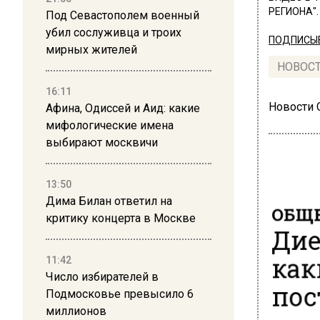
РЕГИОНА".
Под Севастополем военный
убил сослуживца и троих
ПОДПИСЫВ
мирных жителей
НОВОС
16:11
Новости
Афина, Одиссей и Аид: какие
мифологические имена
выбирают москвичи
13:50
Дима Билан ответил на
ОБЩЕ
критику концерта в Москве
Дие
как
11:42
Число избирателей в
пос
Подмосковье превысило 6
миллионов