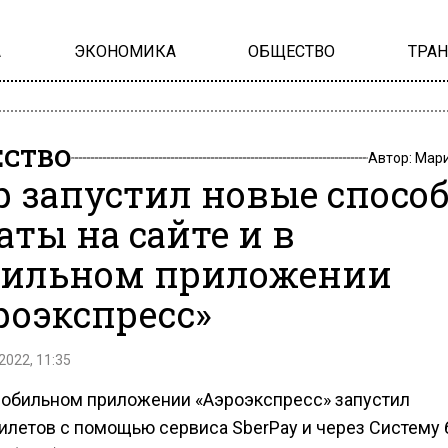
А
ЭКОНОМИКА
ОБЩЕСТВО
ТРА
СТВО
Автор:
Мари
р запустил новые спосо
аты на сайте и в
ильном приложении
роэкспресс»
2022, 11:35
мобильном приложении «Аэроэкспресс» запустил
билетов с помощью сервиса SberPay и через Систему