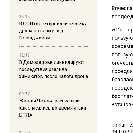
Вячесла
председ
15:16
В ООН отреагировали на атаку
«Сбер пр
дрона по пляжу под
пользую
Геленджиком
совреме
пользую
12:33
В Домодедове ликвидируют
отечест
последствия разлива
проводи
химикатов после налета дрона
безопасн
передаю
09:27
бесплат
Жители Чехова рассказали,
установ
как спасались во время атаки
БПЛА
БОЛЬШЕ А
ВИДЕО В 
21:50