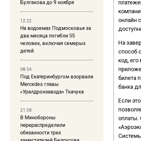
платежей
Булгакова до 9 ноября
компани
онлайн 
12:22
На водоемах Подмосковья за
доступн
два месяца погибли 55
На заве
человек, включая семерых
детей
способ 
код, ег
приложе
08:54
Под Екатеринбургом взорвали
билета 
Mercedes главы
банка д
«Уралдронзавода» Ткачука
Если это
позволя
21:38
В Минобороны
оплаты. 
перераспределили
«Аэроэк
обязанности трех
Системы
заместителей Белоусова