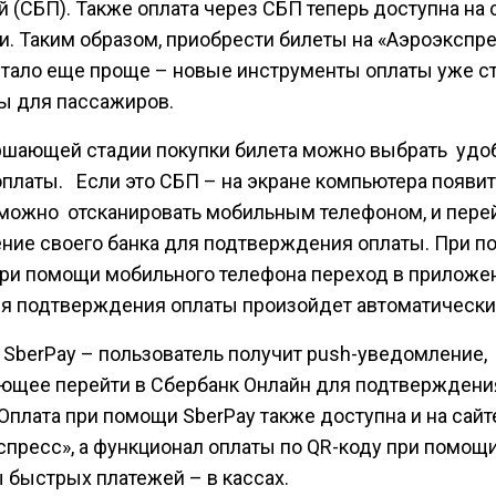
 (СБП). Также оплата через СБП теперь доступна на 
и. Таким образом, приобрести билеты на «Аэроэкспр
стало еще проще – новые инструменты оплаты уже с
ы для пассажиров.
ршающей стадии покупки билета можно выбрать уд
оплаты. Если это СБП – на экране компьютера появит
о можно отсканировать мобильным телефоном, и пере
ние своего банка для подтверждения оплаты. При п
при помощи мобильного телефона переход в приложе
ля подтверждения оплаты произойдет автоматически
 SberPay – пользователь получит push-уведомление,
ющее перейти в Сбербанк Онлайн для подтверждени
Оплата при помощи SberPay также доступна и на сайт
спресс», а функционал оплаты по QR-коду при помощ
 быстрых платежей – в кассах.