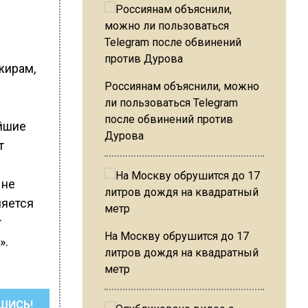
жирам,
Россиянам объяснили, можно
ли пользоваться Telegram
после обвинений против
ейшие
Дурова
т
 не
ляется
т
На Москву обрушится до 17
».
литров дождя на квадратный
метр
ШИСЬ!