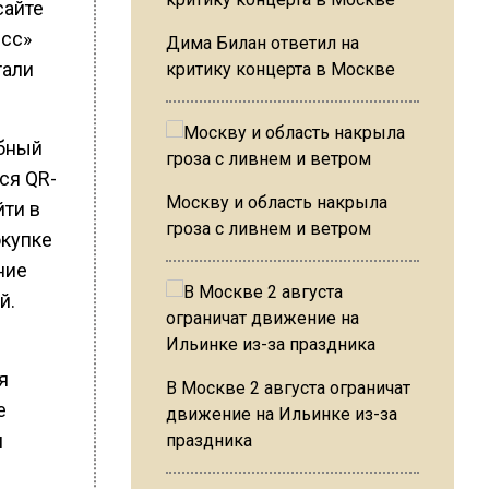
сайте
есс»
Дима Билан ответил на
тали
критику концерта в Москве
обный
ся QR-
Москву и область накрыла
йти в
гроза с ливнем и ветром
окупке
ние
й.
я
В Москве 2 августа ограничат
е
движение на Ильинке из-за
и
праздника