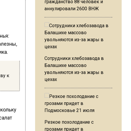
гражданство 88 человек и
аннулировали 2600 ВНЖ
нья:
олезны,
ика.
Сотрудники хлебозавода в
Балашихе массово
увольняются из-за жары в
кву к
цехах
скольку
 салат
Резкое похолодание с
грозами придет в