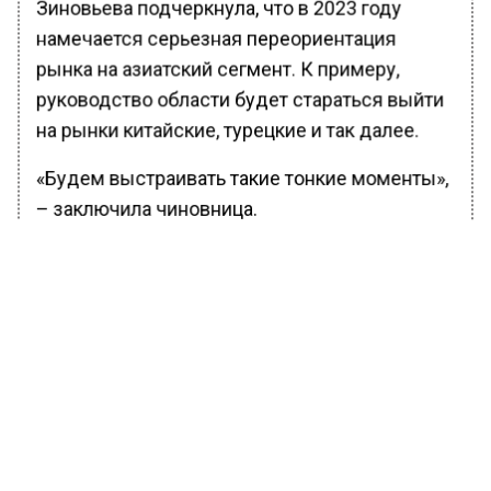
Зиновьева подчеркнула, что в 2023 году
намечается серьезная переориентация
рынка на азиатский сегмент. К примеру,
руководство области будет стараться выйти
на рынки китайские, турецкие и так далее.
«Будем выстраивать такие тонкие моменты»,
– заключила чиновница.
Ранее Вести Московского региона сообщили,
что в Подмосковье увеличилось количество
точек продаж
халяльной продукции
.
БОЛЬШЕ АКТУАЛЬНЫХ НОВОСТЕЙ И ЭКСКЛЮЗИВНЫХ
ВИДЕО В ТЕЛЕГРАМ-КАНАЛЕ "ВЕСТИ МОСКОВСКОГО
РЕГИОНА".
ПОДПИШИСЬ!