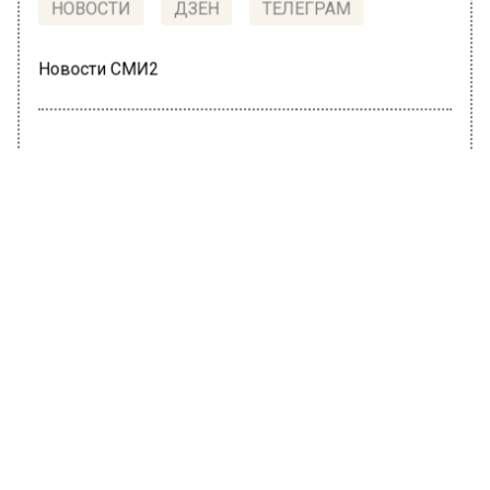
НОВОСТИ
ДЗЕН
ТЕЛЕГРАМ
Новости СМИ2
ОБЩЕСТВО
Автор:
Ирина Ушакова
Врач назвал цену самой сложной
пластической операции в
московских клиниках
6 декабря 2022, 14:57
Цену наиболее сложной пластической
операции, проводимой в Москве, назвал
пластический хирург Паруйр Минасян,
передает «Мослента». Он пояснил, что
дороже всего обойдется уменьшение груди.