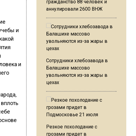
гражданство 88 человек и
аннулировали 2600 ВНЖ
ие
учебы и
 какой
ятия
и
Сотрудники хлебозавода в
ловека и
Балашихе массово
шего
увольняются из-за жары в
цехах
арода,
 вплоть
себе
 основе
Резкое похолодание с
грозами придет в