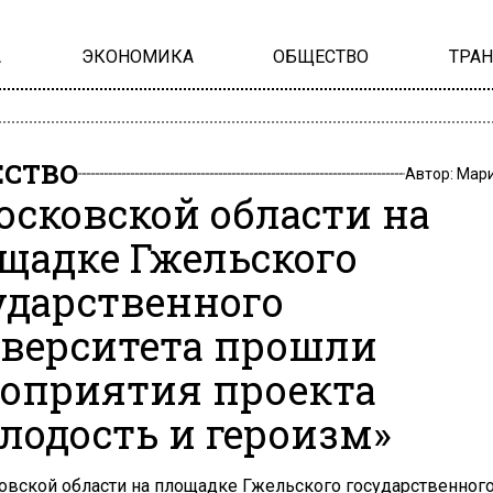
А
ЭКОНОМИКА
ОБЩЕСТВО
ТРА
СТВО
Автор:
Мари
осковской области на
щадке Гжельского
ударственного
верситета прошли
оприятия проекта
лодость и героизм»