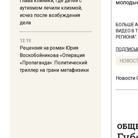
Глава клиники, где детей с
молодые
аутизмом лечили клизмой,
исчез после возбуждения
дела
БОЛЬШЕ А
ВИДЕО В 
РЕГИОНА".
12:15
Рецензия на роман Юрия
ПОДПИСЫВ
Воскобойникова «Операция
НОВОС
«Пропаганда»: Политический
триллер на грани метафизики
Новости
ОБЩЕ
Губ