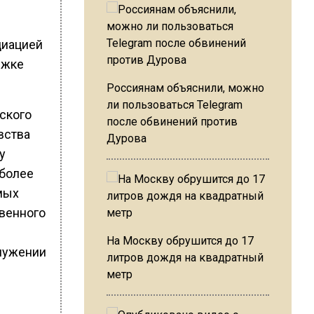
циацией
ржке
Россиянам объяснили, можно
ли пользоваться Telegram
ского
после обвинений против
вства
Дурова
у
иболее
мых
твенного
На Москву обрушится до 17
лужении
литров дождя на квадратный
метр