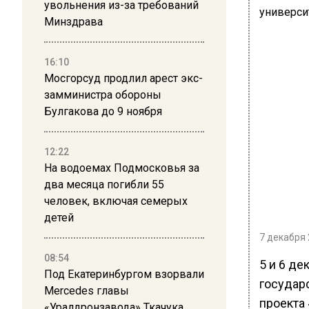
увольнения из-за требований
Минздрава
16:10
Мосгорсуд продлил арест экс-
замминистра обороны
Булгакова до 9 ноября
12:22
На водоемах Подмосковья за
два месяца погибли 55
человек, включая семерых
детей
7 декабря 
08:54
5 и 6 д
Под Екатеринбургом взорвали
государ
Mercedes главы
проекта 
«Уралдронзавода» Ткачука