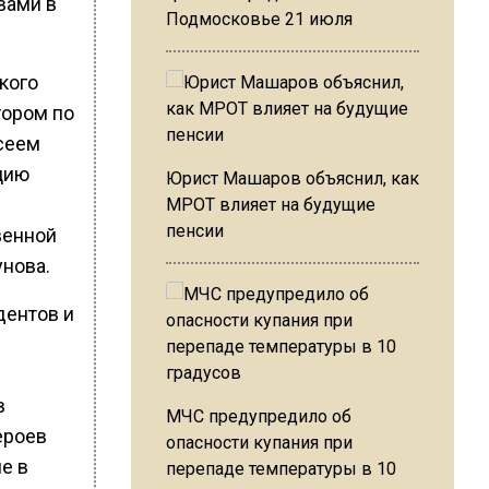
вами в
Подмосковье 21 июля
кого
тором по
сеем
цию
Юрист Машаров объяснил, как
МРОТ влияет на будущие
пенсии
венной
унова.
дентов и
в
МЧС предупредило об
ероев
опасности купания при
е в
перепаде температуры в 10