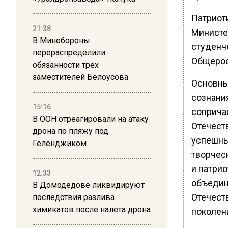
Патриот
21:38
Министе
В Минобороны
студенч
перераспределили
Общерос
обязанности трех
заместителей Белоусова
Основны
сознани
15:16
соприча
В ООН отреагировали на атаку
Отечест
дрона по пляжу под
успешны
Геленджиком
творчес
и патри
12:33
объедин
В Домодедове ликвидируют
Отечест
последствия разлива
химикатов после налета дрона
поколен