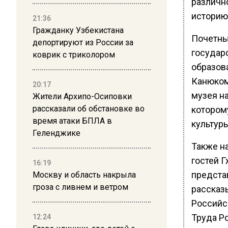
различн
историю 
21:36
Гражданку Узбекистана
Почетны
депортируют из России за
государ
коврик с триколором
образов
Канюком
20:17
музея н
Жители Архипо-Осиповки
рассказали об обстановке во
котором
время атаки БПЛА в
культуры
Геленджике
Также на
гостей 
16:19
предста
Москву и область накрыла
гроза с ливнем и ветром
рассказ
Российс
Труда Р
12:24