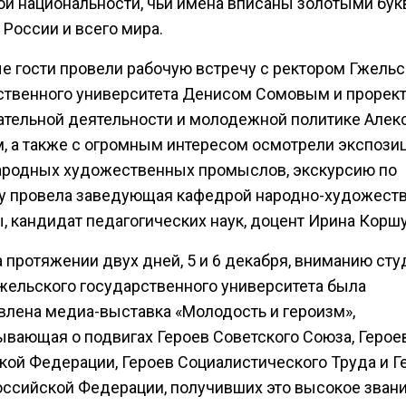
ой национальности, чьи имена вписаны золотыми бук
России и всего мира.
е гости провели рабочую встречу с ректором Гжельс
ственного университета Денисом Сомовым и прорек
ательной деятельности и молодежной политике Алек
, а также с огромным интересом осмотрели экспози
ародных художественных промыслов, экскурсию по
у провела заведующая кафедрой народно-художест
, кандидат педагогических наук, доцент Ирина Корш
 протяжении двух дней, 5 и 6 декабря, вниманию сту
Гжельского государственного университета была
влена медиа-выставка «Молодость и героизм»,
ывающая о подвигах Героев Советского Союза, Герое
кой Федерации, Героев Социалистического Труда и Г
оссийской Федерации, получивших это высокое звани