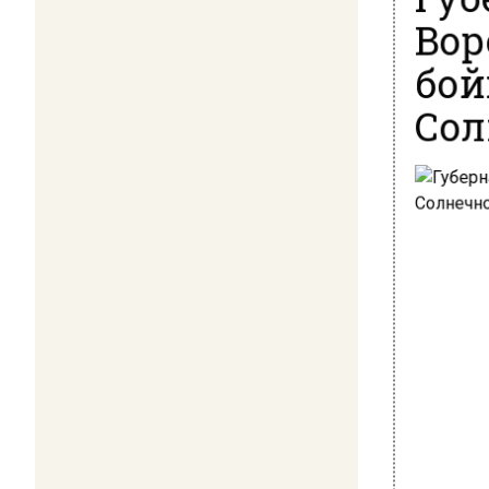
Вор
бой
Сол