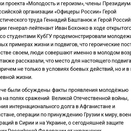
ки проекта «Молодость и героизм», члены Президиум
сийской организации «Офицеры России» Герой
стического труда Геннадий Баштанюк и Герой Росси
ии генерал-лейтенант Иван Бохонко в ходе открытог
 со студентами КубГУ продемонстрировали молодеж
ых примерах жизни и подвигов, что героические пост
стве своем, люди совершают именно в молодом возр
а также рассказали, что место для настоящего подвига
причем не только в условиях боевых действий, но и в
евной жизни.
ече были обсуждены факты проявления молодёжью
а на полях сражений Великой Отечественной войны,
ния интернационального долга в Афганистане и
стане, операции по принуждению Грузии к миру, вое
аций в Сирии и на Украине, о сегодняшней защите
рии Российской Федерации от украинских