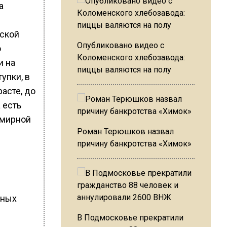
а
йской
Опубликовано видео с
о
Коломенского хлебозавода:
и на
пиццы валяются на полу
упки, в
асте, до
 есть
 мирной
Роман Терюшков назвал
причину банкротства «Химок»
нных
В Подмосковье прекратили