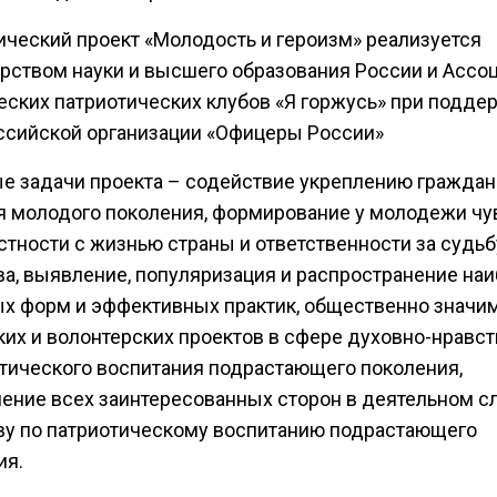
ический проект «Молодость и героизм» реализуется
рством науки и высшего образования России и Ассо
еских патриотических клубов «Я горжусь» при подде
сийской организации «Офицеры России»
е задачи проекта – содействие укреплению граждан
я молодого поколения, формирование у молодежи чу
стности с жизнью страны и ответственности за судьб
ва, выявление, популяризация и распространение на
х форм и эффективных практик, общественно значи
ких и волонтерских проектов в сфере духовно-нравс
отического воспитания подрастающего поколения,
ение всех заинтересованных сторон в деятельном с
ву по патриотическому воспитанию подрастающего
ия.