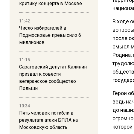
критику концерта в Москве
национа
В ходе 
11:42
Число избирателей в
вопросы:
Подмосковье превысило 6
после ок
миллионов
смысл м
Родина,
11:15
трудолю
Саратовский депутат Калинин
обществ
призвал к совести
государс
ветеранское сообщество
Польши
Герои о
ведь на
10:34
до наши
Пять человек погибли в
огромно
результате атаки БПЛА на
которой
Московскую область