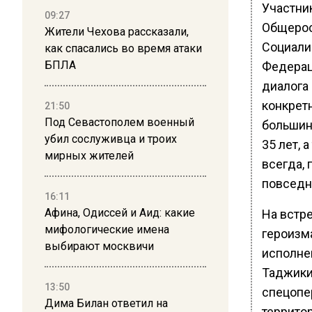
Участни
09:27
Общерос
Жители Чехова рассказали,
Социали
как спасались во время атаки
БПЛА
Федерац
диалога
конкретн
21:50
Под Севастополем военный
большин
убил сослуживца и троих
35 лет, 
мирных жителей
всегда, 
повседн
16:11
Афина, Одиссей и Аид: какие
На встр
мифологические имена
героизм
выбирают москвичи
исполне
Таджики
13:50
спецопер
Дима Билан ответил на
террито